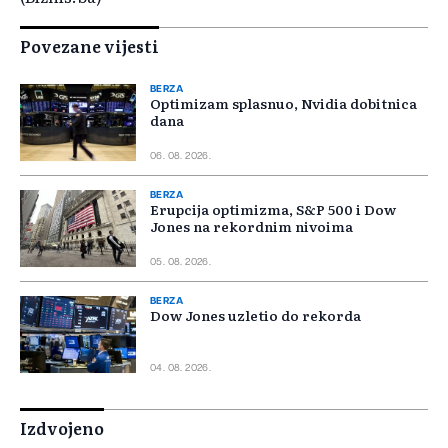
Povezane vijesti
BERZA
Optimizam splasnuo, Nvidia dobitnica
dana
06. 08. 2026.
BERZA
Erupcija optimizma, S&P 500 i Dow
Jones na rekordnim nivoima
05. 08. 2026.
BERZA
Dow Jones uzletio do rekorda
04. 08. 2026.
Izdvojeno