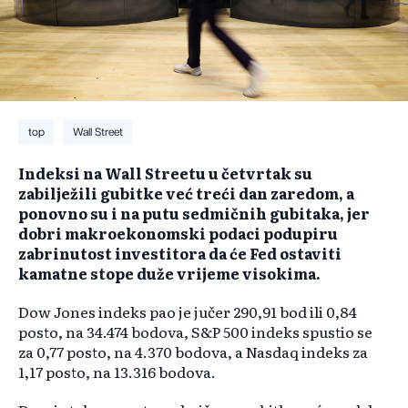
top
Wall Street
Indeksi na Wall Streetu u četvrtak su
zabilježili gubitke već treći dan zaredom, a
ponovno su i na putu sedmičnih gubitaka, jer
dobri makroekonomski podaci podupiru
zabrinutost investitora da će Fed ostaviti
kamatne stope duže vrijeme visokima.
Dow Jones indeks pao je jučer 290,91 bod ili 0,84
posto, na 34.474 bodova, S&P 500 indeks spustio se
za 0,77 posto, na 4.370 bodova, a Nasdaq indeks za
1,17 posto, na 13.316 bodova.