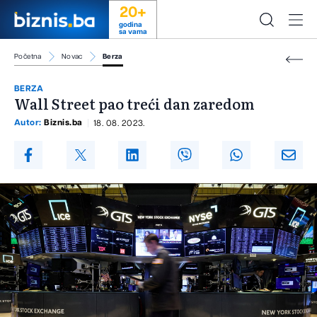
20+
godina
sa vama
Početna
Novac
Berza
BERZA
Wall Street pao treći dan zaredom
Autor:
Biznis.ba
18. 08. 2023.