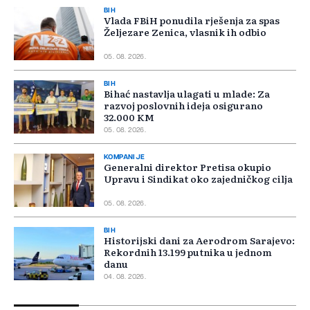
BIH
Vlada FBiH ponudila rješenja za spas
Željezare Zenica, vlasnik ih odbio
05. 08. 2026.
BIH
Bihać nastavlja ulagati u mlade: Za
razvoj poslovnih ideja osigurano
32.000 KM
05. 08. 2026.
KOMPANIJE
Generalni direktor Pretisa okupio
Upravu i Sindikat oko zajedničkog cilja
05. 08. 2026.
BIH
Historijski dani za Aerodrom Sarajevo:
Rekordnih 13.199 putnika u jednom
danu
04. 08. 2026.