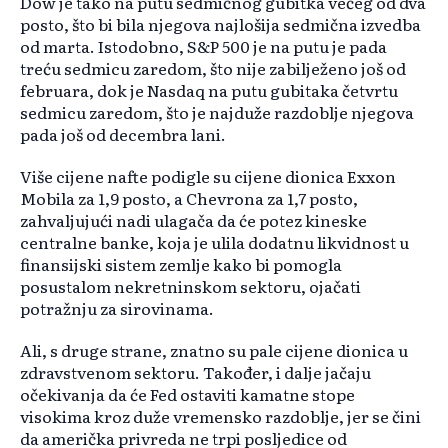
Dow je tako na putu sedmičnog gubitka većeg od dva
posto, što bi bila njegova najlošija sedmična izvedba
od marta. Istodobno, S&P 500 je na putu je pada
treću sedmicu zaredom, što nije zabilježeno još od
februara, dok je Nasdaq na putu gubitaka četvrtu
sedmicu zaredom, što je najduže razdoblje njegova
pada još od decembra lani.
Više cijene nafte podigle su cijene dionica Exxon
Mobila za 1,9 posto, a Chevrona za 1,7 posto,
zahvaljujući nadi ulagača da će potez kineske
centralne banke, koja je ulila dodatnu likvidnost u
finansijski sistem zemlje kako bi pomogla
posustalom nekretninskom sektoru, ojačati
potražnju za sirovinama.
Ali, s druge strane, znatno su pale cijene dionica u
zdravstvenom sektoru. Također, i dalje jačaju
očekivanja da će Fed ostaviti kamatne stope
visokima kroz duže vremensko razdoblje, jer se čini
da američka privreda ne trpi posljedice od