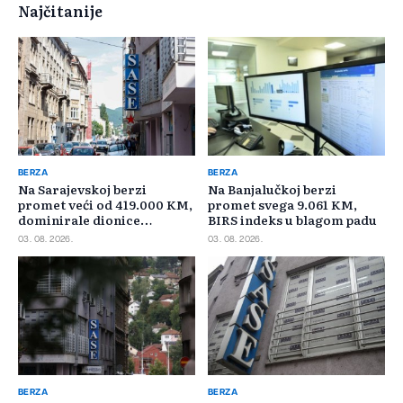
Najčitanije
BERZA
BERZA
Na Sarajevskoj berzi
Na Banjalučkoj berzi
promet veći od 419.000 KM,
promet svega 9.061 KM,
dominirale dionice
BIRS indeks u blagom padu
Privredne banke Sarajevo
03. 08. 2026.
03. 08. 2026.
BERZA
BERZA