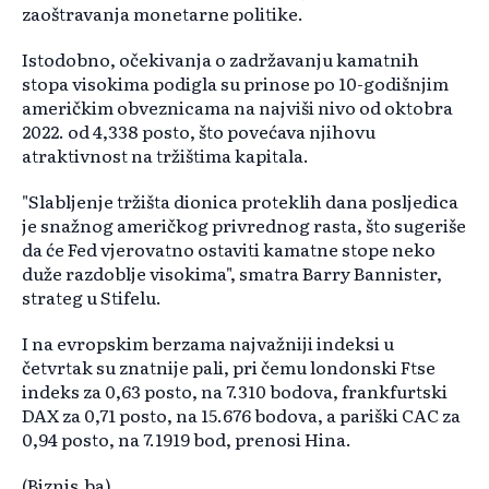
zaoštravanja monetarne politike.
Istodobno, očekivanja o zadržavanju kamatnih
stopa visokima podigla su prinose po 10-godišnjim
američkim obveznicama na najviši nivo od oktobra
2022. od 4,338 posto, što povećava njihovu
atraktivnost na tržištima kapitala.
"Slabljenje tržišta dionica proteklih dana posljedica
je snažnog američkog privrednog rasta, što sugeriše
da će Fed vjerovatno ostaviti kamatne stope neko
duže razdoblje visokima", smatra Barry Bannister,
strateg u Stifelu.
I na evropskim berzama najvažniji indeksi u
četvrtak su znatnije pali, pri čemu londonski Ftse
indeks za 0,63 posto, na 7.310 bodova, frankfurtski
DAX za 0,71 posto, na 15.676 bodova, a pariški CAC za
0,94 posto, na 7.1919 bod, prenosi Hina.
(Biznis.ba)