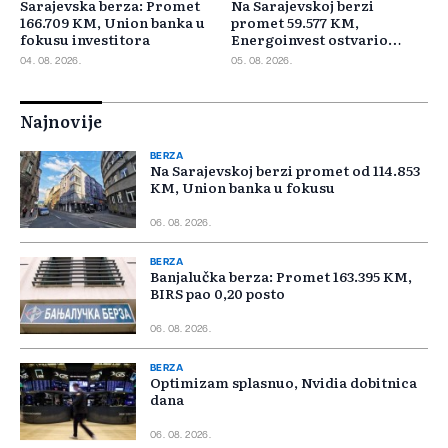
Sarajevska berza: Promet
Na Sarajevskoj berzi
166.709 KM, Union banka u
promet 59.577 KM,
fokusu investitora
Energoinvest ostvario
najveći promet
04. 08. 2026.
05. 08. 2026.
Najnovije
BERZA
Na Sarajevskoj berzi promet od 114.853
KM, Union banka u fokusu
06. 08. 2026.
BERZA
Banjalučka berza: Promet 163.395 KM,
BIRS pao 0,20 posto
06. 08. 2026.
BERZA
Optimizam splasnuo, Nvidia dobitnica
dana
06. 08. 2026.