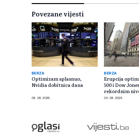
Povezane vijesti
BERZA
BERZA
Optimizam splasnuo,
Erupcija opti
Nvidia dobitnica dana
500 i Dow Jone
rekordnim ni
06. 08. 2026.
05. 08. 2026.