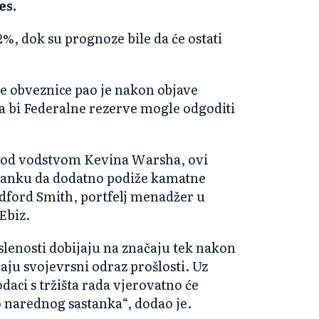
es.
2%, dok su prognoze bile da će ostati
e obveznice pao je nakon objave
 da bi Federalne rezerve mogle odgoditi
 pod vodstvom Kevina Warsha, ovi
 banku da dodatno podiže kamatne
adford Smith, portfelj menadžer u
Ebiz.
slenosti dobijaju na značaju tek nakon
ljaju svojevrsni odraz prošlosti. Uz
odaci s tržišta rada vjerovatno će
o narednog sastanka“, dodao je.