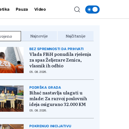
etika
Pauza
Video
Najnovije
Najčitanije
vojeno
BEZ SPREMNOSTI DA PRIHVATI
Vlada FBiH ponudila rješenja
za spas Željezare Zenica,
vlasnik ih odbio
05. 08. 2026.
PODRŠKA GRADA
Bihać nastavlja ulagati u
mlade: Za razvoj poslovnih
ideja osigurano 32.000 KM
05. 08. 2026.
POKRENUO INICIJATIVU