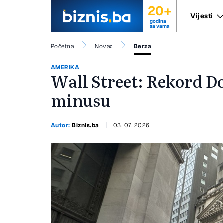
20+
Vijesti
godina
sa vama
Početna
Novac
Berza
AMERIKA
Wall Street: Rekord D
minusu
Autor:
Biznis.ba
03. 07. 2026.