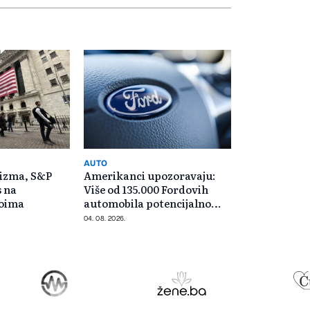
AUTO
mizma, S&P
Amerikanci upozoravaju:
s na
Više od 135.000 Fordovih
voima
automobila potencijalno
rizično
04. 08. 2026.