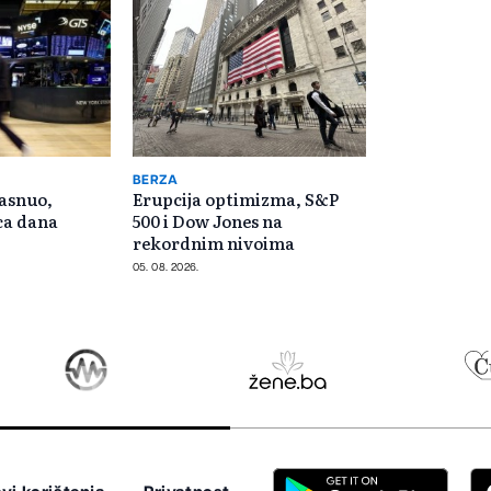
BERZA
asnuo,
Erupcija optimizma, S&P
ca dana
500 i Dow Jones na
rekordnim nivoima
05. 08. 2026.