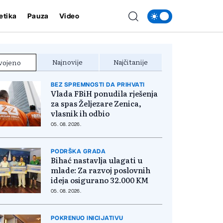
etika
Pauza
Video
Najnovije
Najčitanije
vojeno
BEZ SPREMNOSTI DA PRIHVATI
Vlada FBiH ponudila rješenja
za spas Željezare Zenica,
vlasnik ih odbio
05. 08. 2026.
PODRŠKA GRADA
Bihać nastavlja ulagati u
mlade: Za razvoj poslovnih
ideja osigurano 32.000 KM
05. 08. 2026.
POKRENUO INICIJATIVU