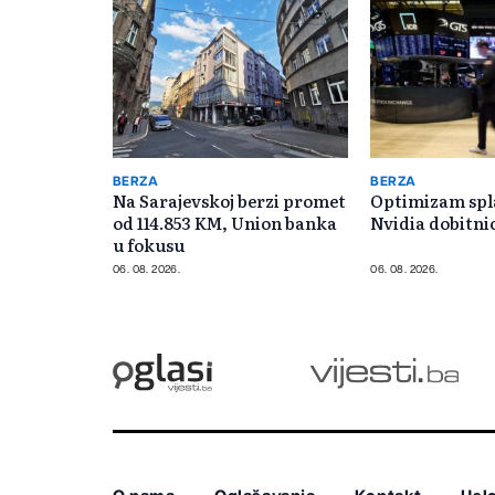
BERZA
BERZA
Na Sarajevskoj berzi promet
Optimizam spl
od 114.853 KM, Union banka
Nvidia dobitni
u fokusu
06. 08. 2026.
06. 08. 2026.