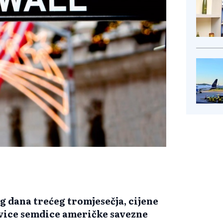
eg dana trećeg tromjesečja, cijene
ovice semdice američke savezne