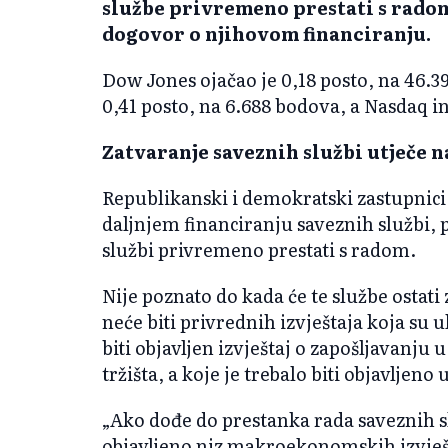
službe privremeno prestati s radom
dogovor o njihovom financiranju.
Dow Jones ojačao je 0,18 posto, na 46.3
0,41 posto, na 6.688 bodova, a Nasdaq i
Zatvaranje saveznih službi utječe n
Republikanski i demokratski zastupnici
daljnjem financiranju saveznih službi, p
službi privremeno prestati s radom.
Nije poznato do kada će te službe ostati
neće biti privrednih izvještaja koja su 
biti objavljen izvještaj o zapošljavanju
tržišta, a koje je trebalo biti objavljeno 
„Ako dođe do prestanka rada saveznih slu
objavljeno niz makroekonomskih izvješća