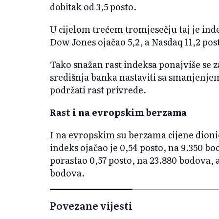
dobitak od 3,5 posto.
U cijelom trećem tromjesečju taj je inde
Dow Jones ojačao 5,2, a Nasdaq 11,2 pos
Tako snažan rast indeksa ponajviše se z
središnja banka nastaviti sa smanjenjem
podržati rast privrede.
Rast i na evropskim berzama
I na evropskim su berzama cijene dioni
indeks ojačao je 0,54 posto, na 9.350 b
porastao 0,57 posto, na 23.880 bodova, a
bodova.
Povezane vijesti