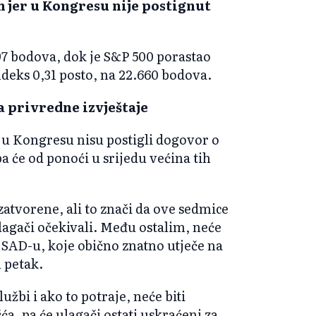
 jer u Kongresu nije postignut
97 bodova, dok je S&P 500 porastao
ndeks 0,31 posto, na 22.660 bodova.
a privredne izvještaje
 u Kongresu nisu postigli dogovor o
a će od ponoći u srijedu većina tih
 zatvorene, ali to znači da ove sedmice
ulagači očekivali. Među ostalim, neće
 u SAD-u, koje obično znatno utječe na
u petak.
žbi i ako to potraje, neće biti
, pa će ulagači ostati uskraćeni za