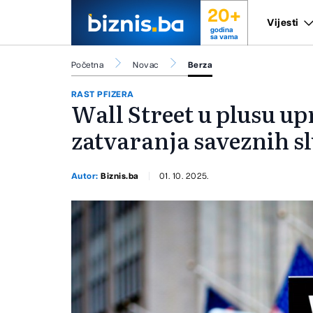
20+
Vijesti
godina
sa vama
Početna
Novac
Berza
RAST PFIZERA
Wall Street u plusu up
zatvaranja saveznih s
Autor:
Biznis.ba
01. 10. 2025.