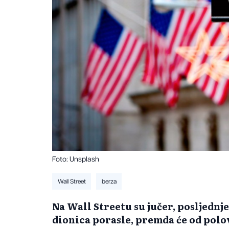
Foto: Unsplash
Wall Street
berza
Na Wall Streetu su jučer, posljednj
dionica porasle, premda će od pol