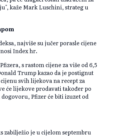
ju", kaže Mark Luschini, strateg u
umpom
eksa, najviše su jučer porasle cijene
nosi Index hr.
Pfizera, s rastom cijene za više od 6,5
Donald Trump kazao da je postignut
cijenu svih lijekova na recept za
e će lijekove prodavati također po
dogovoru, Pfizer će biti izuzet od
 zabilježio je u cijelom septembru