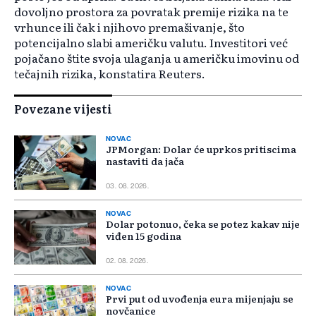
dovoljno prostora za povratak premije rizika na te
vrhunce ili čak i njihovo premašivanje, što
potencijalno slabi američku valutu. Investitori već
pojačano štite svoja ulaganja u američku imovinu od
tečajnih rizika, konstatira Reuters.
Povezane vijesti
NOVAC
JPMorgan: Dolar će uprkos pritiscima
nastaviti da jača
03. 08. 2026.
NOVAC
Dolar potonuo, čeka se potez kakav nije
viđen 15 godina
02. 08. 2026.
NOVAC
Prvi put od uvođenja eura mijenjaju se
novčanice