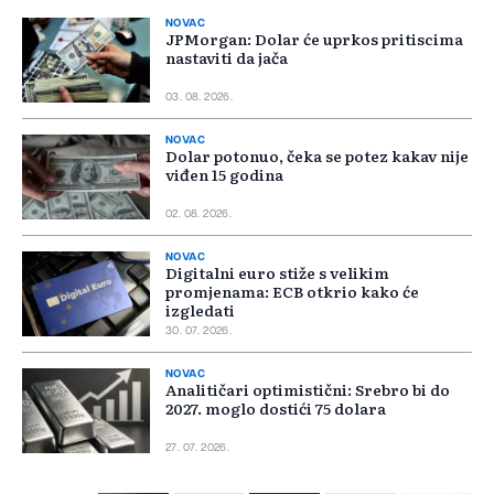
NOVAC
JPMorgan: Dolar će uprkos pritiscima
nastaviti da jača
03. 08. 2026.
NOVAC
Dolar potonuo, čeka se potez kakav nije
viđen 15 godina
02. 08. 2026.
NOVAC
Digitalni euro stiže s velikim
promjenama: ECB otkrio kako će
izgledati
30. 07. 2026.
NOVAC
Analitičari optimistični: Srebro bi do
2027. moglo dostići 75 dolara
27. 07. 2026.