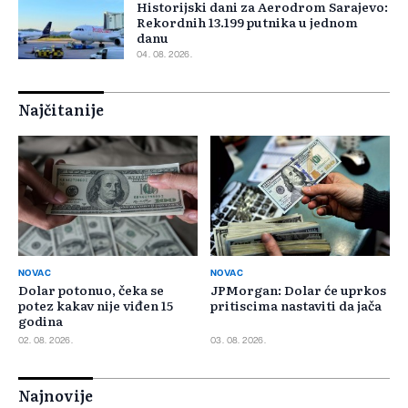
Historijski dani za Aerodrom Sarajevo:
Rekordnih 13.199 putnika u jednom
danu
04. 08. 2026.
Najčitanije
NOVAC
NOVAC
Dolar potonuo, čeka se
JPMorgan: Dolar će uprkos
potez kakav nije viđen 15
pritiscima nastaviti da jača
godina
02. 08. 2026.
03. 08. 2026.
Najnovije