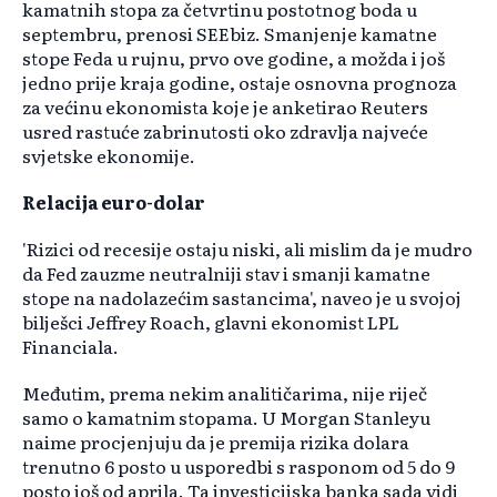
kamatnih stopa za četvrtinu postotnog boda u
septembru, prenosi SEEbiz. Smanjenje kamatne
stope Feda u rujnu, prvo ove godine, a možda i još
jedno prije kraja godine, ostaje osnovna prognoza
za većinu ekonomista koje je anketirao Reuters
usred rastuće zabrinutosti oko zdravlja najveće
svjetske ekonomije.
Relacija euro-dolar
'Rizici od recesije ostaju niski, ali mislim da je mudro
da Fed zauzme neutralniji stav i smanji kamatne
stope na nadolazećim sastancima', naveo je u svojoj
bilješci Jeffrey Roach, glavni ekonomist LPL
Financiala.
Međutim, prema nekim analitičarima, nije riječ
samo o kamatnim stopama. U Morgan Stanleyu
naime procjenjuju da je premija rizika dolara
trenutno 6 posto u usporedbi s rasponom od 5 do 9
posto još od aprila. Ta investicijska banka sada vidi