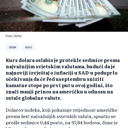
Foto: Arhiv
dolar
euro
Kurs dolara oslabio je protekle sedmice prema
najvažnijim svjetskim valutama, budući da je
najnoviji izvještaj o inflaciji u SAD-u poduprlo
očekivanja da će Fed useptembru sniziti
kamatne stope po prvi put u ovoj godini, što
znači manji prinos na američku u odnosu na
ostale globalne valute.
Dolarov indeks, koji pokazuje vrijednost američke
prema šest najvažnijih svjetskih valuta, spustio se
prošle sedmice 0,44 posto, na 97,84 bodova, čime je