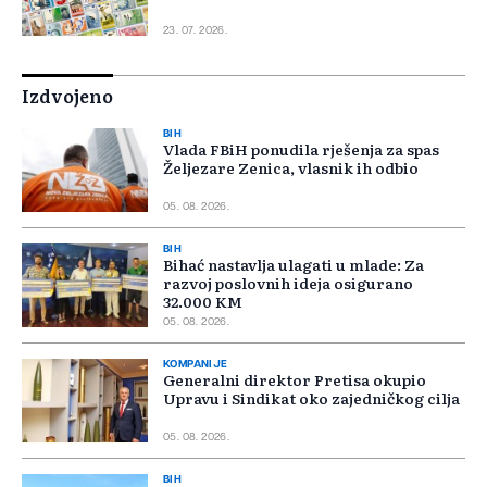
23. 07. 2026.
Izdvojeno
BIH
Vlada FBiH ponudila rješenja za spas
Željezare Zenica, vlasnik ih odbio
05. 08. 2026.
BIH
Bihać nastavlja ulagati u mlade: Za
razvoj poslovnih ideja osigurano
32.000 KM
05. 08. 2026.
KOMPANIJE
Generalni direktor Pretisa okupio
Upravu i Sindikat oko zajedničkog cilja
05. 08. 2026.
BIH