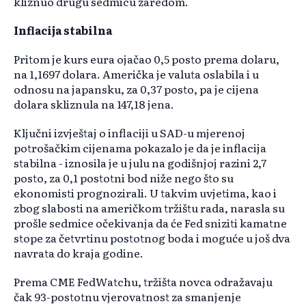
kliznuo drugu sedmicu zaredom.
Inflacija stabilna
Pritom je kurs eura ojačao 0,5 posto prema dolaru,
na 1,1697 dolara. Američka je valuta oslabila i u
odnosu na japansku, za 0,37 posto, pa je cijena
dolara skliznula na 147,18 jena.
Ključni izvještaj o inflaciji u SAD-u mjerenoj
potrošačkim cijenama pokazalo je da je inflacija
stabilna - iznosila je u julu na godišnjoj razini 2,7
posto, za 0,1 postotni bod niže nego što su
ekonomisti prognozirali. U takvim uvjetima, kao i
zbog slabosti na američkom tržištu rada, narasla su
prošle sedmice očekivanja da će Fed sniziti kamatne
stope za četvrtinu postotnog boda i moguće u još dva
navrata do kraja godine.
Prema CME FedWatchu, tržišta novca odražavaju
čak 93-postotnu vjerovatnost za smanjenje