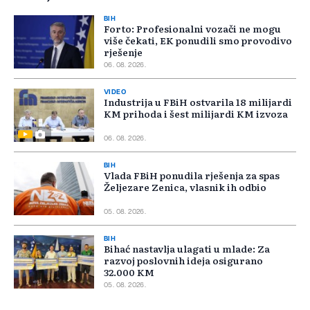
BIH
Forto: Profesionalni vozači ne mogu
više čekati, EK ponudili smo provodivo
rješenje
06. 08. 2026.
VIDEO
Industrija u FBiH ostvarila 18 milijardi
KM prihoda i šest milijardi KM izvoza
06. 08. 2026.
BIH
Vlada FBiH ponudila rješenja za spas
Željezare Zenica, vlasnik ih odbio
05. 08. 2026.
BIH
Bihać nastavlja ulagati u mlade: Za
razvoj poslovnih ideja osigurano
32.000 KM
05. 08. 2026.