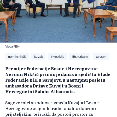
Vlada FBiH
nermin nikšić
kuvajt
investicije
Bh. turizam
turizam
Premijer Federacije Bosne i Hercegovine
Nermin Nikšić primio je danas u sjedištu Vlade
Federacije BiH u Sarajevu u nastupnu posjetu
ambasadora Države Kuvajt u Bosni i
Hercegovini Salaha Albannaia.
Sagovornici su odnose između Kuvajta i Bosne i
Hercegovine ocijenili tradicionalno dobrim i
prijateljskim, te istakli da postoji prostor za