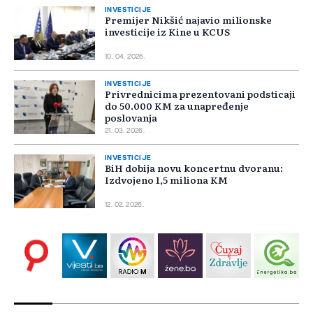
INVESTICIJE
Premijer Nikšić najavio milionske
investicije iz Kine u KCUS
10. 04. 2026.
INVESTICIJE
Privrednicima prezentovani podsticaji
do 50.000 KM za unapređenje
poslovanja
21. 03. 2026.
INVESTICIJE
BiH dobija novu koncertnu dvoranu:
Izdvojeno 1,5 miliona KM
12. 02. 2026.