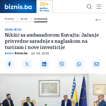
20+
godina
sa vama
Početna
Novac
Investicije
SARAJEVO
Nikšić sa ambasadorom Kuvajta: Jačanje
privredne saradnje s naglaskom na
turizam i nove investicije
Autor:
Biznis.ba
03. 09. 2025.