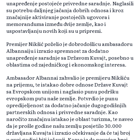
unapređenje postojeće privredne saradnje. Naglasili
su potrebu daljnjeg jačanja dobrih odnosa i kroz
značajnije aktiviranje postojećih ugovora i
memoranduma između dvije zemlje, kao i
uspostavljanju novih koji su u pripremi.
Premijer Nikšić poželio je dobrodošlicu ambasadoru
Albannaiju i izrazio spremnost za dodatno
unapređenje saradnje sa Državom Kuvajt, posebno u
oblastima od zajedničkog i ekonomskog interesa.
Ambasador Albannai zahvalio je premijeru Nikšiću
na prijemu, te istakao dobre odnose Države Kuvajt
sa Evropskom unijom i naglasio punu podršku
evropskom putu naše zemlje. Potvrdio je punu
opredijeljenost za dodatno jačanje dugogodišnjih
partnerskih odnosa i privredne saradnje. Kao
naročito značajnu istakao je oblast turizma, te naveo
da je prošle godine našu zemlju posjetilo 30.000
državljana Kuvajta i izrazio očekivanje da će taj broj
u ovoj godini biti još veći. Kazao je da povećan broj