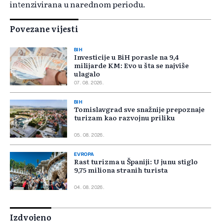
intenzivirana u narednom periodu.
Povezane vijesti
BIH
Investicije u BiH porasle na 9,4
milijarde KM: Evo u šta se najviše
ulagalo
07. 08. 2026.
BIH
Tomislavgrad sve snažnije prepoznaje
turizam kao razvojnu priliku
05. 08. 2026.
EVROPA
Rast turizma u Španiji: U junu stiglo
9,75 miliona stranih turista
04. 08. 2026.
Izdvojeno