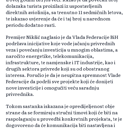
dolazaka turista proizilazi iz uspostavljenih
direktnih aviolinija, sa trenutno 11 sedmičnih letova,
te iskazao uvjerenje da će i taj broj u narednom
periodu dodatno rasti.
Premijer Nikšić naglasio je da Vlada Federacije BiH
podržava inicijative koje vode jačanju privrednih
veza i povećanju investicija u mnogim oblastima, a
naročito energetike, telekomunikacija,
infrastrukture, te namjenske i IT industrije, kao i
drugih sektora privrede koji su od obostranog
interesa. Poručio je da je neupitna spremnost Vlade
Federacije da podrži sve projekte koji će donijeti
nove investicije i omogućiti veću saradnju
privrednika.
Tokom sastanka iskazana je opredijeljenost obje
strane da se formiraju stručni timovi koji će biti na
raspolaganju u provedbi konkretnih projekata, te je
dogovoreno da će komunikacija biti nastavljena i