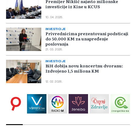
Premijer Nikšić najavio milionske
investicije iz Kine u KCUS
10. 04. 2026.
INVESTICIJE
Privrednicima prezentovani podsticaji
do 50.000 KM za unapređenje
poslovanja
21. 03. 2026.
INVESTICIJE
BiH dobija novu koncertnu dvoranu:
Izdvojeno 1,5 miliona KM
12. 02. 2026.