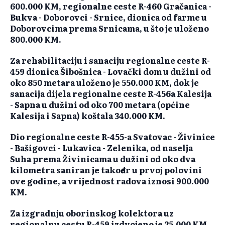
600.000 KM, regionalne ceste R-460 Gračanica -
Bukva - Doborovci - Srnice, dionica od farme u
Doborovcima prema Srnicama, u što je uloženo
800.000 KM.
Za rehabilitaciju i sanaciju regionalne ceste R-
459 dionica Šibošnica - Lovački dom u dužini od
oko 850 metara uloženo je 550.000 KM, dok je
sanacija dijela regionalne ceste R-456a Kalesija
- Sapna u dužini od oko 700 metara (općine
Kalesija i Sapna) koštala 340.000 KM.
Dio regionalne ceste R-455-a Svatovac - Živinice
- Bašigovci - Lukavica - Zelenika, od naselja
Suha prema Živinicama u dužini od oko dva
kilometra saniran je također u prvoj polovini
ove godine, a vrijednost radova iznosi 900.000
KM.
Za izgradnju oborinskog kolektora uz
regionalnu cestu R-459 izdvojeno je 25.000 KM