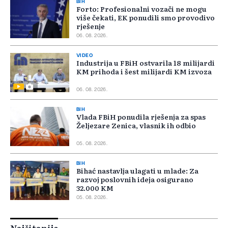
BIH
Forto: Profesionalni vozači ne mogu
više čekati, EK ponudili smo provodivo
rješenje
06. 08. 2026.
VIDEO
Industrija u FBiH ostvarila 18 milijardi
KM prihoda i šest milijardi KM izvoza
06. 08. 2026.
BIH
Vlada FBiH ponudila rješenja za spas
Željezare Zenica, vlasnik ih odbio
05. 08. 2026.
BIH
Bihać nastavlja ulagati u mlade: Za
razvoj poslovnih ideja osigurano
32.000 KM
05. 08. 2026.