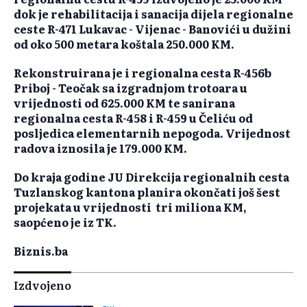
dok je rehabilitacija i sanacija dijela regionalne
ceste R-471 Lukavac - Vijenac - Banovići u dužini
od oko 500 metara koštala 250.000 KM.
Rekonstruirana je i regionalna cesta R-456b
Priboj - Teočak sa izgradnjom trotoara u
vrijednosti od 625.000 KM te sanirana
regionalna cesta R-458 i R-459 u Čeliću od
posljedica elementarnih nepogoda. Vrijednost
radova iznosila je 179.000 KM.
Do kraja godine JU Direkcija regionalnih cesta
Tuzlanskog kantona planira okončati još šest
projekata u vrijednosti tri miliona KM,
saopćeno je iz TK.
Biznis.ba
Izdvojeno