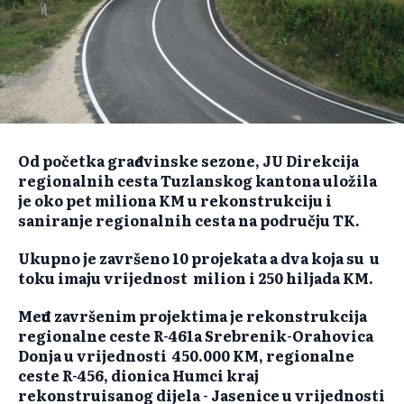
Od početka građevinske sezone, JU Direkcija
regionalnih cesta Tuzlanskog kantona uložila
je oko pet miliona KM u rekonstrukciju i
saniranje regionalnih cesta na području TK.
Ukupno je završeno 10 projekata a dva koja su u
toku imaju vrijednost milion i 250 hiljada KM.
Među završenim projektima je rekonstrukcija
regionalne ceste R-461a Srebrenik-Orahovica
Donja u vrijednosti 450.000 KM, regionalne
ceste R-456, dionica Humci kraj
rekonstruisanog dijela - Jasenice u vrijednosti