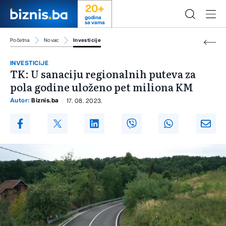
20+
godina
sa vama
Početna
Novac
Investicije
INVESTICIJE
TK: U sanaciju regionalnih puteva za
pola godine uloženo pet miliona KM
Autor:
Biznis.ba
17. 08. 2023.