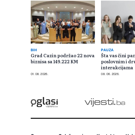
BIH
PAUZA
Grad Cazin podržao 22 nova
Šta vas čini pa
biznisa sa 149.222 KM
poslovnim i d
interakcijama
01. 08. 2026.
08. 06. 2026.