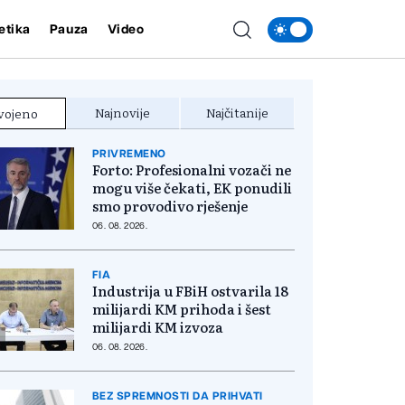
etika
Pauza
Video
Najnovije
Najčitanije
vojeno
PRIVREMENO
Forto: Profesionalni vozači ne
mogu više čekati, EK ponudili
smo provodivo rješenje
06. 08. 2026.
FIA
Industrija u FBiH ostvarila 18
milijardi KM prihoda i šest
milijardi KM izvoza
06. 08. 2026.
BEZ SPREMNOSTI DA PRIHVATI