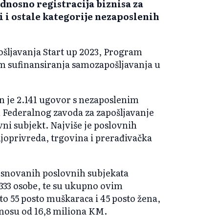
dnosno registracija biznisa za
i i ostale kategorije nezaposlenih
šljavanja Start up 2023, Program
am sufinansiranja samozapošljavanja u
 je 2.141 ugovor s nezaposlenim
 Federalnog zavoda za zapošljavanje
vni subjekt. Najviše je poslovnih
ljoprivreda, trgovina i prerađivačka
osnovanih poslovnih subjekata
 333 osobe, te su ukupno ovim
o 55 posto muškaraca i 45 posto žena,
znosu od 16,8 miliona KM.