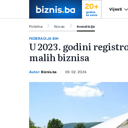
20+
Vijesti
godina
sa vama
Početna
Novac
Investicije
FEDERACIJA BIH
U 2023. godini registr
malih biznisa
Autor:
Biznis.ba
09. 02. 2024.