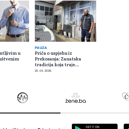
PAUZA
mtljivim u
Priča o uspjehu iz
ruštvenim
Prekosanja: Zanatska
tradicija koja traje
generacijama
25. 05. 2026.