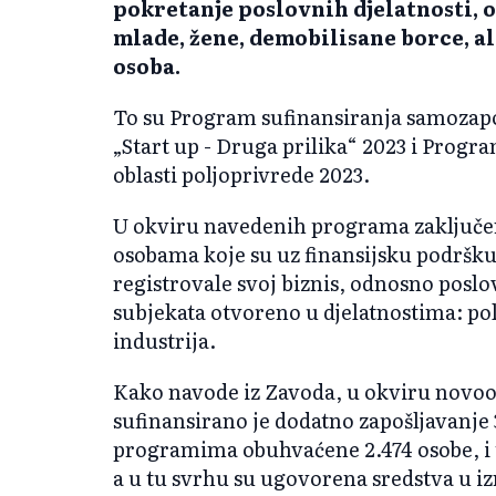
pokretanje poslovnih djelatnosti, o
mlade, žene, demobilisane borce, al
osoba.
To su Program sufinansiranja samozapo
„Start up - Druga prilika“ 2023 i Progr
oblasti poljoprivrede 2023.
U okviru navedenih programa zaključen
osobama koje su uz finansijsku podršku
registrovale svoj biznis, odnosno poslo
subjekata otvoreno u djelatnostima: po
industrija.
Kako navode iz Zavoda, u okviru novo
sufinansirano je dodatno zapošljavanje
programima obuhvaćene 2.474 osobe, i t
a u tu svrhu su ugovorena sredstva u i