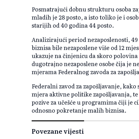
Posmatrajući dobnu strukturu osoba za
mladih je 28 posto, a isto toliko je i os
starijih od 40 godina 44 posto.
Analizirajući period nezaposlenosti, 49
biznisa bile nezaposlene više od 12 mjes
ukazuje na činjenicu da skoro polovin
dugotrajno nezaposlene osobe čija je n
mjerama Federalnog zavoda za zapošlja
Federalni zavod za zapošljavanje, kako s
mjera aktivne politike zapošljavanja, te
pozive za učešće u programima čiji je c
odnosno pokretanje malih biznisa.
Povezane vijesti