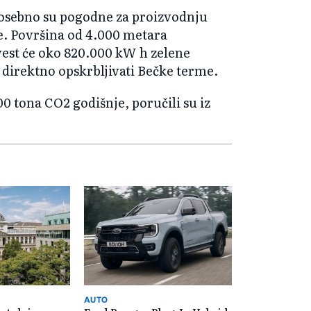
osebno su pogodne za proizvodnju
je. Površina od 4.000 metara
est će oko 820.000 kW h zelene
e direktno opskrbljivati Bečke terme.
00 tona CO2 godišnje, poručili su iz
AUTO