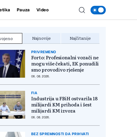
etika
Pauza
Video
Najnovije
Najčitanije
vojeno
PRIVREMENO
Forto: Profesionalni vozači ne
mogu više čekati, EK ponudili
smo provodivo rješenje
06. 08. 2026.
FIA
Industrija u FBiH ostvarila 18
milijardi KM prihoda i šest
milijardi KM izvoza
06. 08. 2026.
BEZ SPREMNOSTI DA PRIHVATI