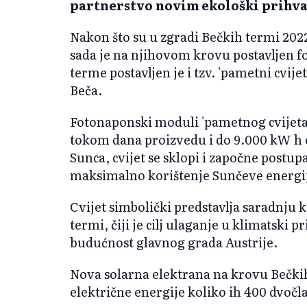
partnerstvo novim ekološki prihva
Nakon što su u zgradi Bečkih termi 2022.
sada je na njihovom krovu postavljen f
terme postavljen je i tzv. 'pametni cvij
Beča.
Fotonaponski moduli 'pametnog cvijeta'
tokom dana proizvedu i do 9.000 kW h 
Sunca, cvijet se sklopi i započne postup
maksimalno korištenje Sunčeve energi
Cvijet simbolički predstavlja saradnju
termi, čiji je cilj ulaganje u klimatski 
budućnost glavnog grada Austrije.
Nova solarna elektrana na krovu Bečkih
električne energije koliko ih 400 dvočla