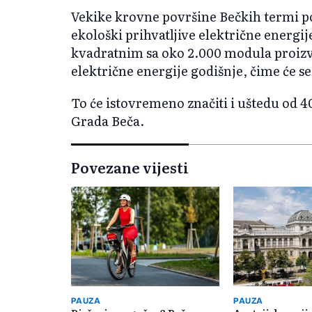
Vekike krovne površine Bečkih termi p
ekološki prihvatljive električne energi
kvadratnim sa oko 2.000 modula proizv
električne energije godišnje, čime će s
To će istovremeno značiti i uštedu od 4
Grada Beča.
Povezane vijesti
PAUZA
PAUZA