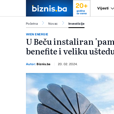
20+
Vijesti
godina
sa vama
Početna
Novac
Investicije
WIEN ENERGIE
U Beču instaliran 'pame
benefite i veliku ušted
Autor:
Biznis.ba
20. 02. 2024.