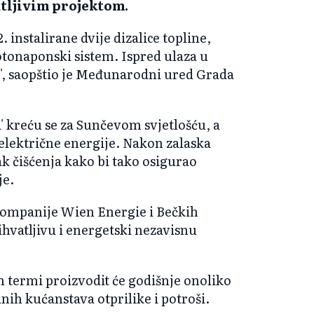
tljivim projektom.
 instalirane dvije dizalice topline,
otonaponski sistem. Ispred ulaza u
et', saopštio je Međunarodni ured Grada
 kreću se za Sunčevom svjetlošću, a
električne energije. Nakon zalaska
ak čišćenja kako bi tako osigurao
je.
 kompanije Wien Energie i Bečkih
prihvatljivu i energetski nezavisnu
 termi proizvodit će godišnje onoliko
nih kućanstava otprilike i potroši.