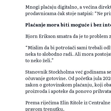
Mnogi plaćaju digitalno, a većina dir
prodavnicama čak stoje natpisi: “Ne p
Plaćanje mora biti moguće i bez in
Bjorn Erikson smatra da je to problem 
“Mislim da bi potrošači sami trebali odlu
neka to slobodno radi. Ali mora posto
to neko želi.”
Stanovnik Stockholma već godinama se k
očuvanje gotovine. Od početka jula 2026
zakon o gotovinskom plaćanju, koji o
proizvoda i apoteke da ponovo prihvata
Prema riječima Elin Ritole iz Centralne
pravom trenutku.