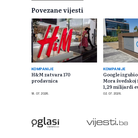
Povezane vijesti
KOMPANIJE
KOMPANIJE
H&M zatvara 170
Google izgubio
prodavnica
Mora švedskoj f
1,29 milijardi 
18. 07. 2026.
02. 07. 2026.