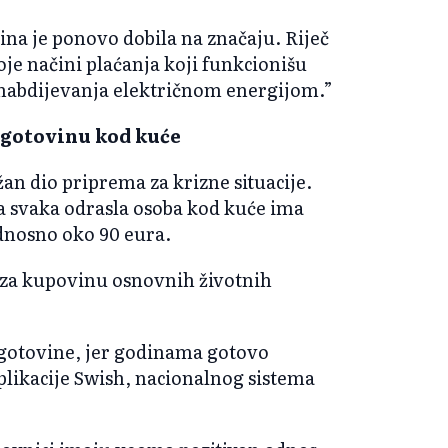
ina je ponovo dobila na značaju. Riječ
oje načini plaćanja koji funkcionišu
 snabdijevanja električnom energijom.”
 gotovinu kod kuće
an dio priprema za krizne situacije.
da svaka odrasla osoba kod kuće ima
dnosno oko 90 eura.
an za kupovinu osnovnih životnih
gotovine, jer godinama gotovo
aplikacije Swish, nacionalnog sistema