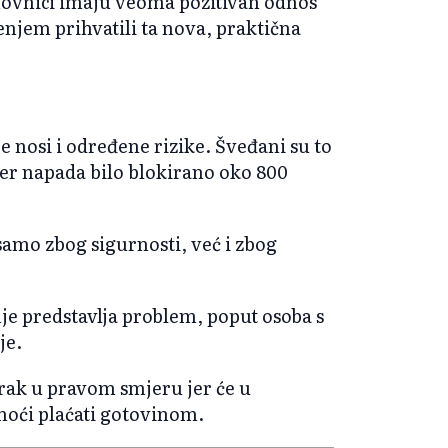
anovnici imaju veoma pozitivan odnos
njem prihvatili ta nova, praktična
e nosi i određene rizike. Šveđani su to
jber napada bilo blokirano oko 800
samo zbog sigurnosti, već i zbog
je predstavlja problem, poput osoba s
je.
orak u pravom smjeru jer će u
oći plaćati gotovinom.