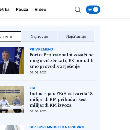
etika
Pauza
Video
Najnovije
Najčitanije
vojeno
PRIVREMENO
Forto: Profesionalni vozači ne
mogu više čekati, EK ponudili
smo provodivo rješenje
06. 08. 2026.
FIA
Industrija u FBiH ostvarila 18
milijardi KM prihoda i šest
milijardi KM izvoza
06. 08. 2026.
BEZ SPREMNOSTI DA PRIHVATI