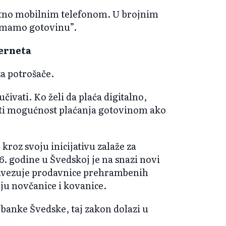
ektno mobilnim telefonom. U brojnim
rimamo gotovinu”.
terneta
za potrošače.
čivati. Ko želi da plaća digitalno,
jati mogućnost plaćanja gotovinom ako
roz svoju inicijativu zalaže za
. godine u Švedskoj je na snazi novi
bavezuje prodavnice prehrambenih
ju novčanice i kovanice.
 banke Švedske, taj zakon dolazi u