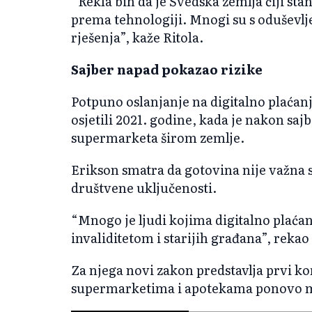
“Rekla bih da je Švedska zemlja čiji st
prema tehnologiji. Mnogi su s oduševlje
rješenja”, kaže Ritola.
Sajber napad pokazao rizike
Potpuno oslanjanje na digitalno plaćanj
osjetili 2021. godine, kada je nakon sa
supermarketa širom zemlje.
Erikson smatra da gotovina nije važna 
društvene uključenosti.
“Mnogo je ljudi kojima digitalno plaćan
invaliditetom i starijih građana”, rekao 
Za njega novi zakon predstavlja prvi k
supermarketima i apotekama ponovo m