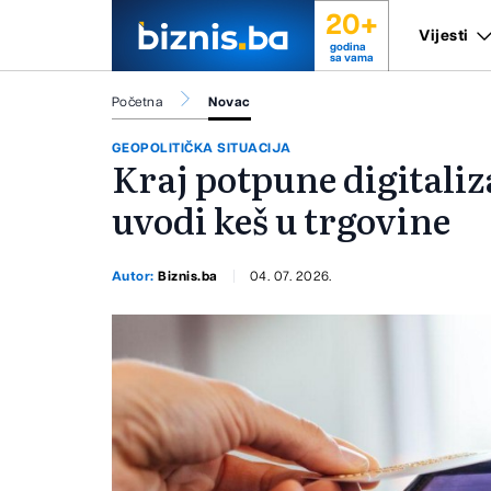
20+
Vijesti
godina
sa vama
Početna
Novac
GEOPOLITIČKA SITUACIJA
Kraj potpune digitali
uvodi keš u trgovine
Autor:
Biznis.ba
04. 07. 2026.