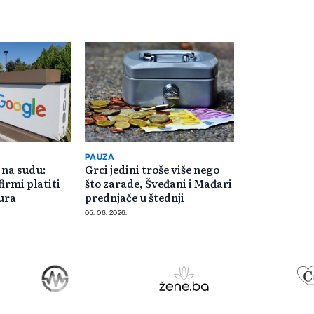
PAUZA
 na sudu:
Grci jedini troše više nego
irmi platiti
što zarade, Šveđani i Mađari
eura
prednjače u štednji
05. 06. 2026.