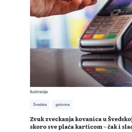
Ilustracija
Švedska
gotovina
Zvuk zveckanja kovanica u Švedskoj d
skoro sve plaća karticom – čak i sla