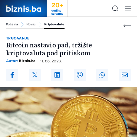
20+
godina
sa vama
Početna
Novac
Kriptovalute
TRGOVANJE
Bitcoin nastavio pad, tržište
kriptovaluta pod pritiskom
Autor:
Biznis.ba
11. 06. 2026.