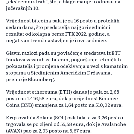
„ekstremni strah“, što je blago manje u odnosu na
jučerašnjih 10.
Vrijednost bitcoina pala je za 16 posto u proteklih
sedam dana, što predstavlja najgori sedmični
rezultat od kolapsa berze FTX 2022. godine, a
negativan trend nastavljen je i ove sedmice.
Glavni razlozi pada su povlačenje sredstava iz ETF
fondova vezanih za bitcoin, pogoršanje tehničkih
pokazatelja i promjena očekivanja u vezi s kamatnim
stopama u Sjedinjenim Američkim Državama,
prenio je Bloomberg.
Vrijednost ethereuma (ETH) danas je pala za 2,68
posto na 1.416,58 eura, dok je vrijednost Binance
Coina (BNB) smanjena za 1,64 posto na 510,02 eura.
Kriptovaluta Solana (SOL) oslabila je za 3,26 posto i
trgovala se po cijeni od 55,58 eura, dok je Avalanche
(AVAX) pao za 2,93 posto na 5,67 eura.