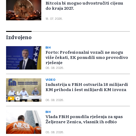
Bitcoin bi mogao udvostručiti cijenu
do kraja 2027.
18. 07. 2026.
Izdvojeno
BIH
Forto: Profesionalni vozači ne mogu
više čekati, EK ponudili smo provodivo
rješenje
06. 08. 2026.
VIDEO
Industrija u FBiH ostvarila 18 milijardi
KM prihoda i šest milijardi KM izvoza
06. 08. 2026.
BIH
Vlada FBiH ponudila rješenja za spas
Željezare Zenica, vlasnik ih odbio
05. 08. 2026.