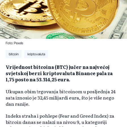
Foto: Pexels
bitcoin
kriptovaluta
Vrijednost bitcoina (BTC) jučer na najvećoj
svjetskoj berzi kriptovaluta Binance pala za
1,75 posto na 53.314,25 eura.
Ukupan obim trgovanja bitcoinom u posljednja 24
sata iznosio je 32,45 milijardi eura, što je više nego
dan ranije.
Indeks straha i pohlepe (Fear and Greed Index) za
bitcoin danas se nalazi na nivou 9, u kategoriji