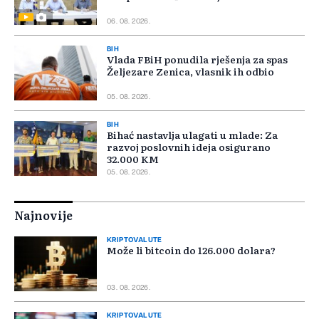
06. 08. 2026.
BIH
Vlada FBiH ponudila rješenja za spas
Željezare Zenica, vlasnik ih odbio
05. 08. 2026.
BIH
Bihać nastavlja ulagati u mlade: Za
razvoj poslovnih ideja osigurano
32.000 KM
05. 08. 2026.
Najnovije
KRIPTOVALUTE
Može li bitcoin do 126.000 dolara?
03. 08. 2026.
KRIPTOVALUTE