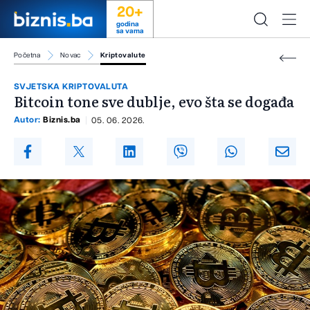
20+
godina
sa vama
Početna
Novac
Kriptovalute
SVJETSKA KRIPTOVALUTA
Bitcoin tone sve dublje, evo šta se događa
Autor:
Biznis.ba
05. 06. 2026.