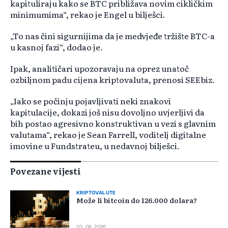
kapituliraju kako se BTC približava novim cikličkim
minimumima“, rekao je Engel u bilješci.
„To nas čini sigurnijima da je medvjeđe tržište BTC-a
u kasnoj fazi“, dodao je.
Ipak, analitičari upozoravaju na oprez unatoč
ozbiljnom padu cijena kriptovaluta, prenosi SEEbiz.
„Iako se počinju pojavljivati neki znakovi
kapitulacije, dokazi još nisu dovoljno uvjerljivi da
bih postao agresivno konstruktivan u vezi s glavnim
valutama“, rekao je Sean Farrell, voditelj digitalne
imovine u Fundstrateu, u nedavnoj bilješci.
Povezane vijesti
KRIPTOVALUTE
Može li bitcoin do 126.000 dolara?
03. 08. 2026.