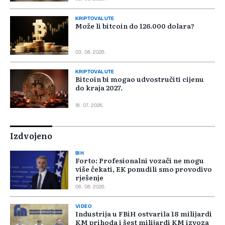
KRIPTOVALUTE
Može li bitcoin do 126.000 dolara?
03. 08. 2026.
KRIPTOVALUTE
Bitcoin bi mogao udvostručiti cijenu
do kraja 2027.
18. 07. 2026.
Izdvojeno
BIH
Forto: Profesionalni vozači ne mogu
više čekati, EK ponudili smo provodivo
rješenje
06. 08. 2026.
VIDEO
Industrija u FBiH ostvarila 18 milijardi
KM prihoda i šest milijardi KM izvoza