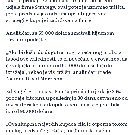
Iako je prodaja 32 tokena bila samo dio bitcoin
udjela firme Strategy, ovaj potez je uzdrmao tržišta,
jer je predstavljao odstupanje od agresivne
strategije kupnje i zadržavanja fimre.
Analitičari su 65.000 dolara smatrali ključnom
razinom podrške.
„Ako bi došlo do dugotrajnog i značajnog proboja
ispod ove vrijednosti, to bi povećalo vjerovatnost da
će veljački minimum od 60.000 dolara doći do
izražaja“, rekao je viši tržišni analitičar Trade
Nationa David Morrison.
Ed Engel iz Compass Pointa primijetio je da je 26%
prodaje bitcoina u posljednjih 30 dana ostvareno od
investitora koji su kupili token kada je cijena bila
iznad 90.000 dolara.
„Ova skupina najvećih kupaca bila je otporna tokom
cijelog medvjeđeg tržišta; međutim, konačno