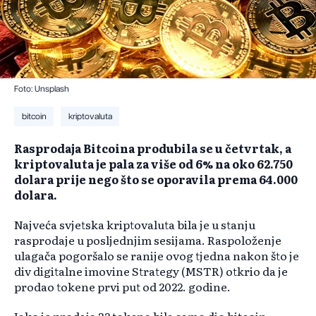
Foto: Unsplash
bitcoin
kriptovaluta
Rasprodaja Bitcoina produbila se u četvrtak, a
kriptovaluta je pala za više od 6% na oko 62.750
dolara prije nego što se oporavila prema 64.000
dolara.
Najveća svjetska kriptovaluta bila je u stanju
rasprodaje u posljednjim sesijama. Raspoloženje
ulagača pogoršalo se ranije ovog tjedna nakon što je
div digitalne imovine Strategy (MSTR) otkrio da je
prodao tokene prvi put od 2022. godine.