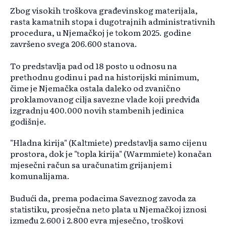
Zbog visokih troškova građevinskog materijala,
rasta kamatnih stopa i dugotrajnih administrativnih
procedura, u Njemačkoj je tokom 2025. godine
završeno svega 206.600 stanova.
To predstavlja pad od 18 posto u odnosu na
prethodnu godinu i pad na historijski minimum,
čime je Njemačka ostala daleko od zvanično
proklamovanog cilja savezne vlade koji predviđa
izgradnju 400.000 novih stambenih jedinica
godišnje.
"Hladna kirija" (Kaltmiete) predstavlja samo cijenu
prostora, dok je "topla kirija" (Warmmiete) konačan
mjesečni račun sa uračunatim grijanjem i
komunalijama.
Budući da, prema podacima Saveznog zavoda za
statistiku, prosječna neto plata u Njemačkoj iznosi
između 2.600 i 2.800 evra mjesečno, troškovi