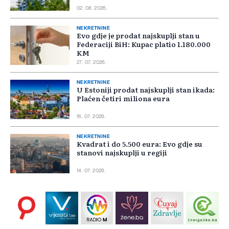
02. 08. 2026.
NEKRETNINE
Evo gdje je prodat najskuplji stan u
Federaciji BiH: Kupac platio 1.180.000
KM
27. 07. 2026.
NEKRETNINE
U Estoniji prodat najskuplji stan ikada:
Plaćen četiri miliona eura
16. 07. 2026.
NEKRETNINE
Kvadrat i do 5.500 eura: Evo gdje su
stanovi najskuplji u regiji
14. 07. 2026.