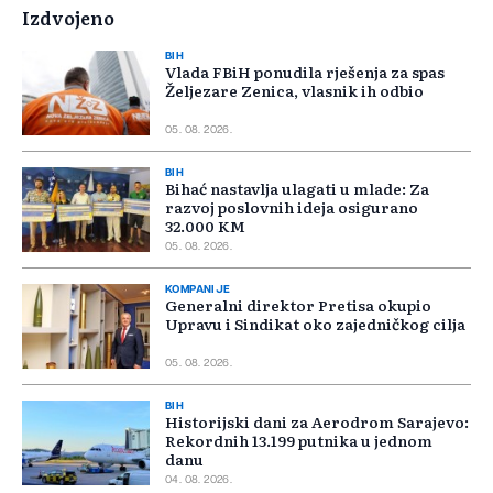
Izdvojeno
BIH
Vlada FBiH ponudila rješenja za spas
Željezare Zenica, vlasnik ih odbio
05. 08. 2026.
BIH
Bihać nastavlja ulagati u mlade: Za
razvoj poslovnih ideja osigurano
32.000 KM
05. 08. 2026.
KOMPANIJE
Generalni direktor Pretisa okupio
Upravu i Sindikat oko zajedničkog cilja
05. 08. 2026.
BIH
Historijski dani za Aerodrom Sarajevo:
Rekordnih 13.199 putnika u jednom
danu
04. 08. 2026.