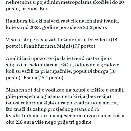
nekretnina u pojedinim metropolama skočile i do 20
posto, prenosi Bild.
Hamburg bilježi najveći rast cijena iznajmljivanja,
koje su od 2023. godine porasle za 20,2 posto.
Visoke stope rasta zabilježene su i u Drezdenu (18
posto) i Frankfurtu na Majni (17,7 posto).
Analitičari upozoravaju da je trend rasta cijena
stigao i na sekundarna tržišta, odnosno u gradove
koji su važili za pristupačnije, poput Dizburga (16
posto) i Esena (15,4 posto).
Minhen se i dalje vodi kao najskuplje tržište u zemlji,
gdje prosječna oglašena neto kirija (bez režija)
iznosi rekordna 21,44 eura po kvadratnom metru,
što znači da zakup prosječnog stana od 75
kvadratnih metara na mjesečnom nivou danas košta
oko 218 eura više nego prije tri godine.