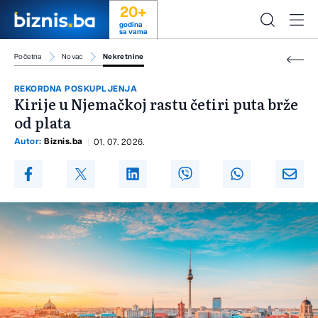
20+
godina
sa vama
Početna
Novac
Nekretnine
REKORDNA POSKUPLJENJA
Kirije u Njemačkoj rastu četiri puta brže
od plata
Autor:
Biznis.ba
01. 07. 2026.