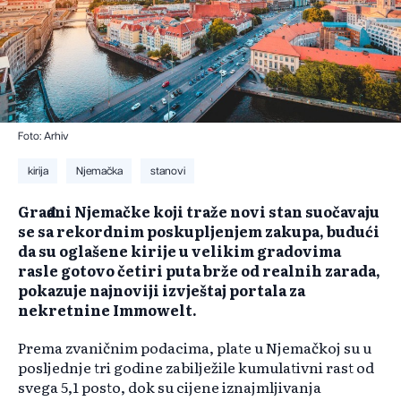
Foto: Arhiv
kirija
Njemačka
stanovi
Građani Njemačke koji traže novi stan suočavaju
se sa rekordnim poskupljenjem zakupa, budući
da su oglašene kirije u velikim gradovima
rasle gotovo četiri puta brže od realnih zarada,
pokazuje najnoviji izvještaj portala za
nekretnine Immowelt.
Prema zvaničnim podacima, plate u Njemačkoj su u
posljednje tri godine zabilježile kumulativni rast od
svega 5,1 posto, dok su cijene iznajmljivanja