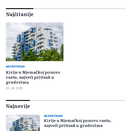
Najčitanije
NEKRETNINE
Kirije u Njemačkoj ponovo
rastu, najveći pritisak u
gradovima
02. 08. 2026.
Najnovije
NEKRETNINE
Kirije u Njemačkoj ponovo rastu,
najveći pritisak u gradovima