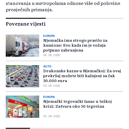
stanovanja u metropolama odnose više od polovine
prosječnih primanja.
Povezane vijesti
EVROPA
Njemačka ima strogo pravilo za
kamione: Evo kada im je vožnja
potpuno zabranjena
06. 08. 2026.
AUTO
Drakonske kazne u Njemačkoj: Za ovaj
prekršaj možete biti kažnjeni sa čak
30.000 eura
04. 08. 2026.
EVROPA
Njemački trgovački lanac u teškoj
krizi: Zatvara oko 50 trgovina
03. 08. 2026.