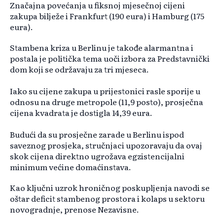
Značajna povećanja u fiksnoj mjesečnoj cijeni
zakupa bilježe i Frankfurt (190 eura) i Hamburg (175
eura).
Stambena kriza u Berlinu je takođe alarmantna i
postala je politička tema uoči izbora za Predstavnički
dom koji se održavaju za tri mjeseca.
Iako su cijene zakupa u prijestonici rasle sporije u
odnosu na druge metropole (11,9 posto), prosječna
cijena kvadrata je dostigla 14,39 eura.
Budući da su prosječne zarade u Berlinu ispod
saveznog prosjeka, stručnjaci upozoravaju da ovaj
skok cijena direktno ugrožava egzistencijalni
minimum većine domaćinstava.
Kao ključni uzrok hroničnog poskupljenja navodi se
oštar deficit stambenog prostora i kolaps u sektoru
novogradnje, prenose Nezavisne.