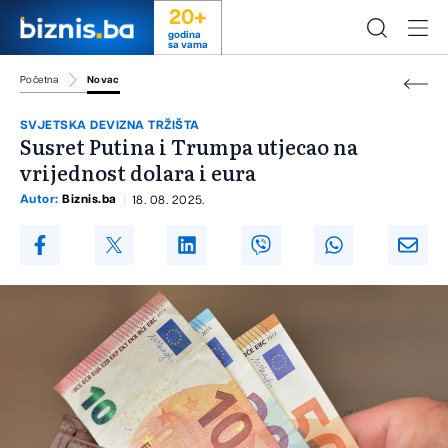
20+
godina
sa vama
Početna
Novac
SVJETSKA DEVIZNA TRŽIŠTA
Susret Putina i Trumpa utjecao na
vrijednost dolara i eura
Autor:
Biznis.ba
18. 08. 2025.