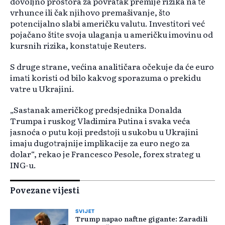
dovoljno prostora za povratak premije rizika na te
vrhunce ili čak njihovo premašivanje, što
potencijalno slabi američku valutu. Investitori već
pojačano štite svoja ulaganja u američku imovinu od
kursnih rizika, konstatuje Reuters.
S druge strane, većina analitičara očekuje da će euro
imati koristi od bilo kakvog sporazuma o prekidu
vatre u Ukrajini.
„Sastanak američkog predsjednika Donalda
Trumpa i ruskog Vladimira Putina i svaka veća
jasnoća o putu koji predstoji u sukobu u Ukrajini
imaju dugotrajnije implikacije za euro nego za
dolar“, rekao je Francesco Pesole, forex strateg u
ING-u.
Povezane vijesti
SVIJET
Trump napao naftne gigante: Zaradili