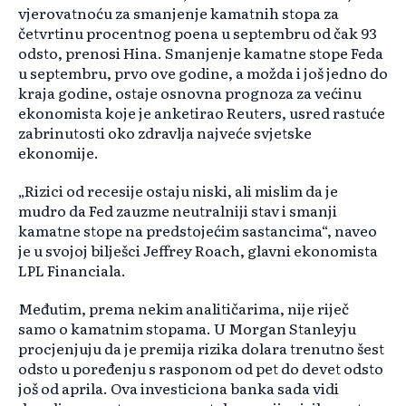
vjerovatnoću za smanjenje kamatnih stopa za
četvrtinu procentnog poena u septembru od čak 93
odsto, prenosi Hina. Smanjenje kamatne stope Feda
u septembru, prvo ove godine, a možda i još jedno do
kraja godine, ostaje osnovna prognoza za većinu
ekonomista koje je anketirao Reuters, usred rastuće
zabrinutosti oko zdravlja najveće svjetske
ekonomije.
„Rizici od recesije ostaju niski, ali mislim da je
mudro da Fed zauzme neutralniji stav i smanji
kamatne stope na predstojećim sastancima“, naveo
je u svojoj bilješci Jeffrey Roach, glavni ekonomista
LPL Financiala.
Međutim, prema nekim analitičarima, nije riječ
samo o kamatnim stopama. U Morgan Stanleyju
procjenjuju da je premija rizika dolara trenutno šest
odsto u poređenju s rasponom od pet do devet odsto
još od aprila. Ova investiciona banka sada vidi