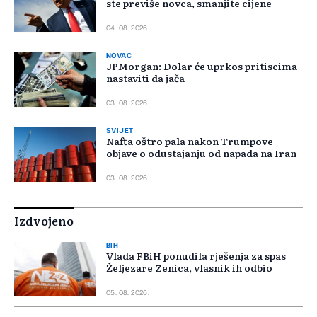
ste previše novca, smanjite cijene
04. 08. 2026.
NOVAC
JPMorgan: Dolar će uprkos pritiscima
nastaviti da jača
03. 08. 2026.
SVIJET
Nafta oštro pala nakon Trumpove
objave o odustajanju od napada na Iran
03. 08. 2026.
Izdvojeno
BIH
Vlada FBiH ponudila rješenja za spas
Željezare Zenica, vlasnik ih odbio
05. 08. 2026.