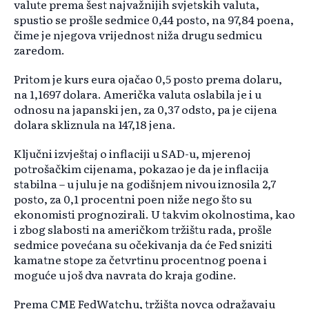
valute prema šest najvažnijih svjetskih valuta,
spustio se prošle sedmice 0,44 posto, na 97,84 poena,
čime je njegova vrijednost niža drugu sedmicu
zaredom.
Pritom je kurs eura ojačao 0,5 posto prema dolaru,
na 1,1697 dolara. Američka valuta oslabila je i u
odnosu na japanski jen, za 0,37 odsto, pa je cijena
dolara skliznula na 147,18 jena.
Ključni izvještaj o inflaciji u SAD-u, mjerenoj
potrošačkim cijenama, pokazao je da je inflacija
stabilna – u julu je na godišnjem nivou iznosila 2,7
posto, za 0,1 procentni poen niže nego što su
ekonomisti prognozirali. U takvim okolnostima, kao
i zbog slabosti na američkom tržištu rada, prošle
sedmice povećana su očekivanja da će Fed sniziti
kamatne stope za četvrtinu procentnog poena i
moguće u još dva navrata do kraja godine.
Prema CME FedWatchu, tržišta novca odražavaju