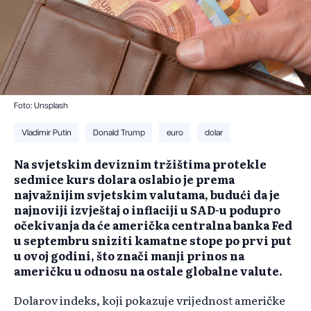
Foto: Unsplash
Vladimir Putin
Donald Trump
euro
dolar
Na svjetskim deviznim tržištima protekle
sedmice kurs dolara oslabio je prema
najvažnijim svjetskim valutama, budući da je
najnoviji izvještaj o inflaciji u SAD-u podupro
očekivanja da će američka centralna banka Fed
u septembru sniziti kamatne stope po prvi put
u ovoj godini, što znači manji prinos na
američku u odnosu na ostale globalne valute.
Dolarov indeks, koji pokazuje vrijednost američke