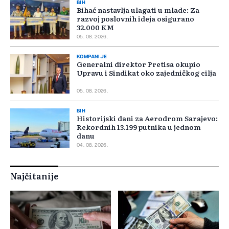
BIH
Bihać nastavlja ulagati u mlade: Za
razvoj poslovnih ideja osigurano
32.000 KM
05. 08. 2026.
KOMPANIJE
Generalni direktor Pretisa okupio
Upravu i Sindikat oko zajedničkog cilja
05. 08. 2026.
BIH
Historijski dani za Aerodrom Sarajevo:
Rekordnih 13.199 putnika u jednom
danu
04. 08. 2026.
Najčitanije