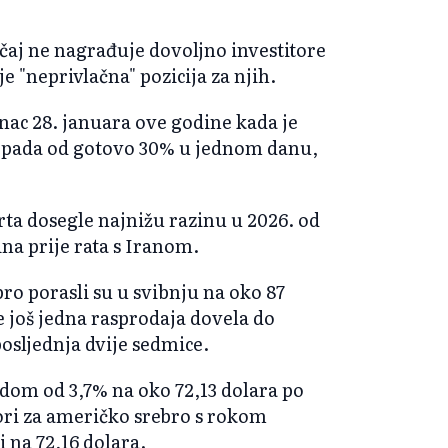
učaj ne nagrađuje dovoljno investitore
e "neprivlačna" pozicija za njih.
nac 28. januara ove godine kada je
g pada od gotovo 30% u jednom danu,
rta dosegle najnižu razinu u 2026. od
ina prije rata s Iranom.
bro porasli su u svibnju na oko 87
je još jedna rasprodaja dovela do
posljednja dvije sedmice.
padom od 3,7% na oko 72,13 dolara po
ori za američko srebro s rokom
i na 72,16 dolara.