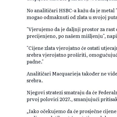
No analitičari HSBC-a kažu da je metal 
mogao odmaknuti od zlata u svojoj puta
"Vjerujemo da je daljnji prostor za rast 
precijenjeno, po našem mišljenju", napisa
"Cijene zlata vjerojatno će ostati utjeca
srebra vjerojatno proširiti, omogućujući
padne."
Analitičari Macquarieja također ne vid
srebra.
Njegovi stratezi smatraju da će Federa
prvoj polovici 2027., smanjujući pritisa
„Iako očekujemo da će prosječne cijene 