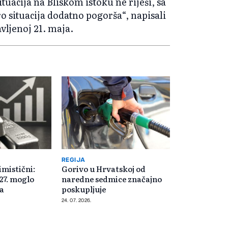
ituacija na Bliskom istoku ne riješi, sa
 situacija dodatno pogorša“, napisali
avljenoj 21. maja.
REGIJA
imistični:
Gorivo u Hrvatskoj od
27. moglo
naredne sedmice značajno
ra
poskupljuje
24. 07. 2026.