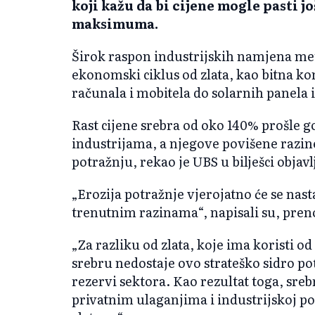
koji kažu da bi cijene mogle pasti j
maksimuma.
Širok raspon industrijskih namjena metal
ekonomski ciklus od zlata, kao bitna 
računala i mobitela do solarnih panela 
Rast cijene srebra od oko 140% prošle 
industrijama, a njegove povišene razine
potražnju, rekao je UBS u bilješci objavl
„Erozija potražnje vjerojatno će se nast
trenutnim razinama“, napisali su, pre
„Za razliku od zlata, koje ima koristi 
srebru nedostaje ovo strateško sidro pot
rezervi sektora. Kao rezultat toga, sreb
privatnim ulaganjima i industrijskoj pot