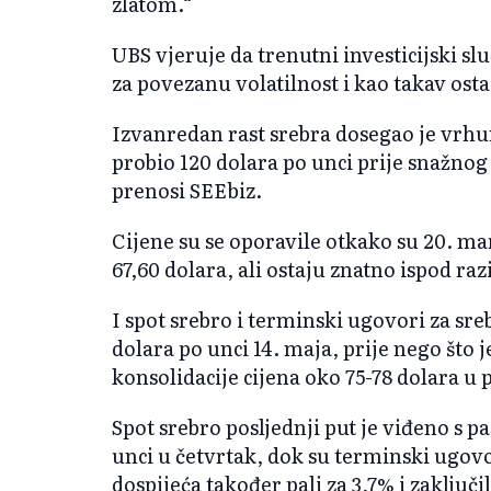
zlatom.“
UBS vjeruje da trenutni investicijski sl
za povezanu volatilnost i kao takav ostaj
Izvanredan rast srebra dosegao je vrhu
probio 120 dolara po unci prije snažno
prenosi SEEbiz.
Cijene su se oporavile otkako su 20. ma
67,60 dolara, ali ostaju znatno ispod raz
I spot srebro i terminski ugovori za sre
dolara po unci 14. maja, prije nego što 
konsolidacije cijena oko 75-78 dolara u 
Spot srebro posljednji put je viđeno s 
unci u četvrtak, dok su terminski ugov
dospijeća također pali za 3,7% i zaključil