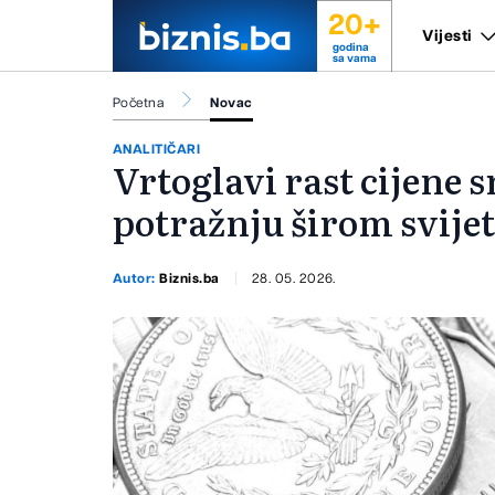
20+
Vijesti
godina
sa vama
Početna
Novac
ANALITIČARI
Vrtoglavi rast cijene 
potražnju širom svije
Autor:
Biznis.ba
28. 05. 2026.