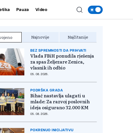
etika
Pauza
Video
Najnovije
Najčitanije
vojeno
BEZ SPREMNOSTI DA PRIHVATI
Vlada FBiH ponudila rješenja
za spas Željezare Zenica,
vlasnik ih odbio
05. 08. 2026.
PODRŠKA GRADA
Bihać nastavlja ulagati u
mlade: Za razvoj poslovnih
ideja osigurano 32.000 KM
05. 08. 2026.
POKRENUO INICIJATIVU