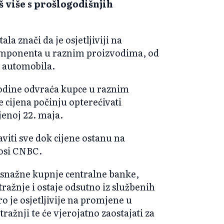
oš više s prošlogodišnjih
a znači da je osjetljiviji na
komponenta u raznim proizvodima, od
i automobila.
godine odvraća kupce u raznim
 cijena počinju opterećivati
jenoj 22. maja.
aviti sve dok cijene ostanu na
nosi CNBC.
od snažne kupnje centralne banke,
ražnje i ostaje odsutno iz službenih
ro je osjetljivije na promjene u
ražnji te će vjerojatno zaostajati za