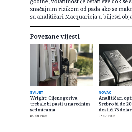
godine, volatilnost će ostati sve dok se s
značajnim rizikom od pada ako se makro
su analitičari Macquarieja u bilješci obj
Povezane vijesti
SVIJET
NOVAC
Wright: Cijene goriva
Analitičari opt
trebale bi pasti u narednim
Srebro bi do 20
sedmicama
dostići 75 dola
05. 08. 2026.
27. 07. 2026.