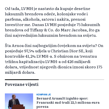
Od tada, LVMH je nastavio da kupuje desetine
luksuznih brendova odeće, kolonjske vode i
parfema, alkohola, satova i nakita, prenosi
Investitor me. Danas LVMH posjeduje 75 luksuznih
brendova od Tiffany & Co. do Marc Jacobsa, što ga
čini najvrednijim luksuznim brendom na svijetu.
Šta Arnoa čini najbogatijim čovjekom na svijetu? On
posjeduje 97,5% udjela u Christian Dior SE, koji
kontroliše 41,2% LVMH-a. S obzirom na trenutnu
tržišnu kapitalizaciju LVMH-a od 426 milijardi
dolara, vrijednost njegovih dionica iznosi skoro 175
milijardi dolara.
Povezane vijesti
KOMPANIJE
Bernard Arnault izgubio spor:
Francuski sud traži 22,5 miliona eura
poreza