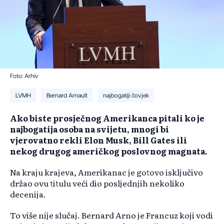
Foto: Arhiv
LVMH
Bernard Arnault
najbogatiji čovjek
Ako biste prosječnog Amerikanca pitali ko je
najbogatija osoba na svijetu, mnogi bi
vjerovatno rekli Elon Musk, Bill Gates ili
nekog drugog američkog poslovnog magnata.
Na kraju krajeva, Amerikanac je gotovo isključivo
držao ovu titulu veći dio posljednjih nekoliko
decenija.
To više nije slučaj. Bernard Arno je Francuz koji vodi