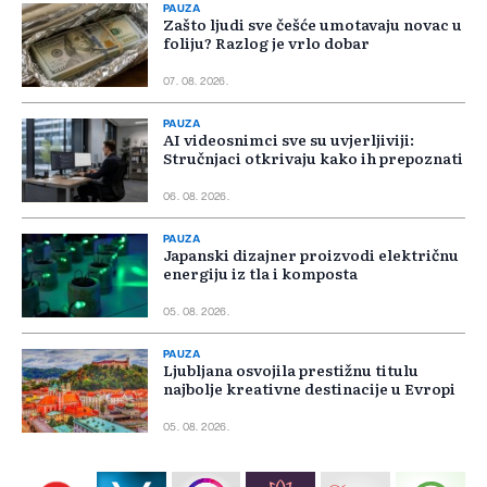
PAUZA
Zašto ljudi sve češće umotavaju novac u
foliju? Razlog je vrlo dobar
07. 08. 2026.
PAUZA
AI videosnimci sve su uvjerljiviji:
Stručnjaci otkrivaju kako ih prepoznati
06. 08. 2026.
PAUZA
Japanski dizajner proizvodi električnu
energiju iz tla i komposta
05. 08. 2026.
PAUZA
Ljubljana osvojila prestižnu titulu
najbolje kreativne destinacije u Evropi
05. 08. 2026.