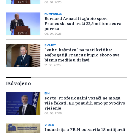
06. 07. 2026.
KOMPANIJE
Bernard Arnault izgubio spor:
Francuski sud traži 22,5 miliona eura
poreza
06. 07. 2026.
SVIJET
"Vuk u kašmiru" na meti kritika:
Najbogatiji Francuz kupio skoro sve
biznis medije u državi
17. 06. 2026.
Izdvojeno
BIH
Forto: Profesionalni vozači ne mogu
više čekati, EK ponudili smo provodivo
rješenje
06. 08. 2026.
VIDEO
Industrija u FBiH ostvarila 18 milijardi