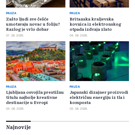
PAUZA
PAUZA
Zašto ljudi sve češće
Britanska kraljevska
umotavaju novac u foliju?
kovnica iz elektronskog
Razlog je vrlo dobar
otpada izdvaja zlato
07. 08. 2026.
04. 08. 2026.
PAUZA
PAUZA
Ljubljana osvojila prestižnu
Japanski dizajner proizvodi
titulu najbolje kreativne
električnu energiju iz tla i
destinacije u Evropi
komposta
05. 08. 2026.
05. 08. 2026.
Najnovije