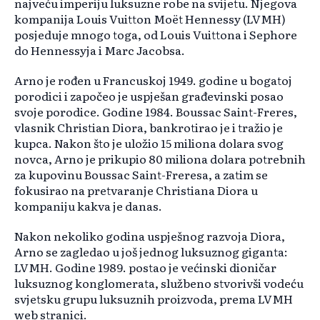
najveću imperiju luksuzne robe na svijetu. Njegova
kompanija Louis Vuitton Moët Hennessy (LVMH)
posjeduje mnogo toga, od Louis Vuittona i Sephore
do Hennessyja i Marc Jacobsa.
Arno je rođen u Francuskoj 1949. godine u bogatoj
porodici i započeo je uspješan građevinski posao
svoje porodice. Godine 1984. Boussac Saint-Freres,
vlasnik Christian Diora, bankrotirao je i tražio je
kupca. Nakon što je uložio 15 miliona dolara svog
novca, Arno je prikupio 80 miliona dolara potrebnih
za kupovinu Boussac Saint-Freresa, a zatim se
fokusirao na pretvaranje Christiana Diora u
kompaniju kakva je danas.
Nakon nekoliko godina uspješnog razvoja Diora,
Arno se zagledao u još jednog luksuznog giganta:
LVMH. Godine 1989. postao je većinski dioničar
luksuznog konglomerata, službeno stvorivši vodeću
svjetsku grupu luksuznih proizvoda, prema LVMH
web stranici.