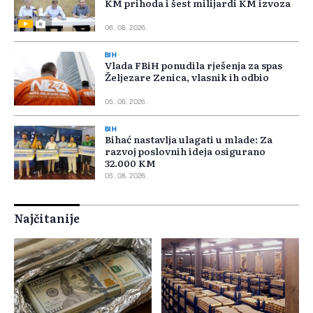
KM prihoda i šest milijardi KM izvoza
06. 08. 2026.
BIH
Vlada FBiH ponudila rješenja za spas
Željezare Zenica, vlasnik ih odbio
05. 08. 2026.
BIH
Bihać nastavlja ulagati u mlade: Za
razvoj poslovnih ideja osigurano
32.000 KM
05. 08. 2026.
Najčitanije