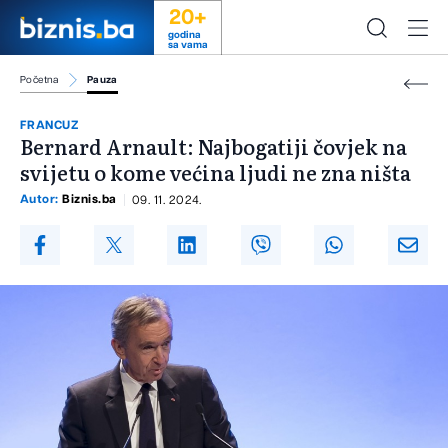
20+
godina
sa vama
Početna
Pauza
FRANCUZ
Bernard Arnault: Najbogatiji čovjek na
svijetu o kome većina ljudi ne zna ništa
Autor:
Biznis.ba
09. 11. 2024.