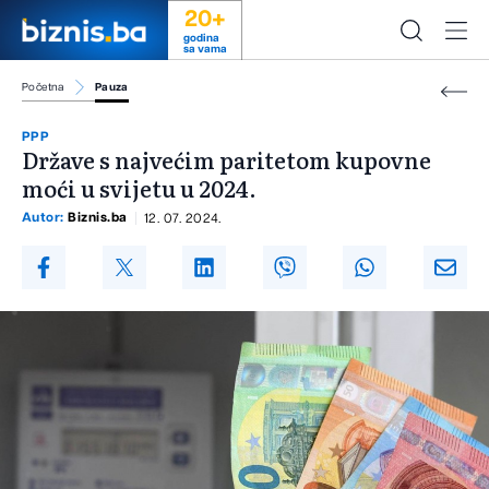
20+
godina
sa vama
Početna
Pauza
PPP
Države s najvećim paritetom kupovne
moći u svijetu u 2024.
Autor:
Biznis.ba
12. 07. 2024.