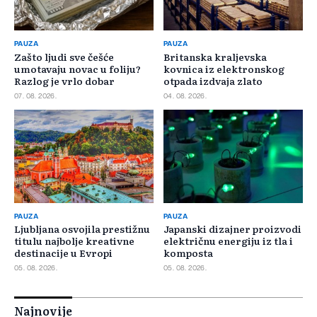
PAUZA
PAUZA
Zašto ljudi sve češće
Britanska kraljevska
umotavaju novac u foliju?
kovnica iz elektronskog
Razlog je vrlo dobar
otpada izdvaja zlato
07. 08. 2026.
04. 08. 2026.
PAUZA
PAUZA
Ljubljana osvojila prestižnu
Japanski dizajner proizvodi
titulu najbolje kreativne
električnu energiju iz tla i
destinacije u Evropi
komposta
05. 08. 2026.
05. 08. 2026.
Najnovije