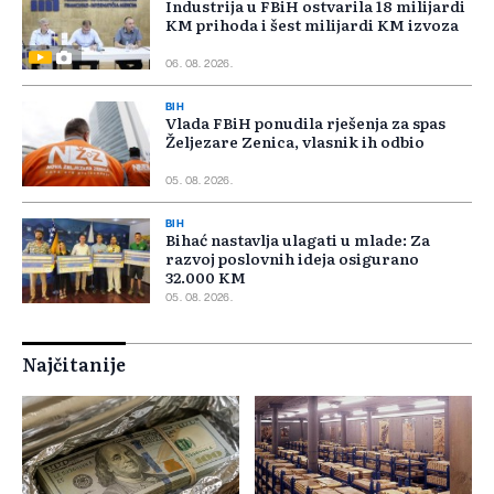
Industrija u FBiH ostvarila 18 milijardi
KM prihoda i šest milijardi KM izvoza
06. 08. 2026.
BIH
Vlada FBiH ponudila rješenja za spas
Željezare Zenica, vlasnik ih odbio
05. 08. 2026.
BIH
Bihać nastavlja ulagati u mlade: Za
razvoj poslovnih ideja osigurano
32.000 KM
05. 08. 2026.
Najčitanije