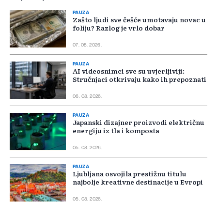
PAUZA
Zašto ljudi sve češće umotavaju novac u
foliju? Razlog je vrlo dobar
07. 08. 2026.
PAUZA
AI videosnimci sve su uvjerljiviji:
Stručnjaci otkrivaju kako ih prepoznati
06. 08. 2026.
PAUZA
Japanski dizajner proizvodi električnu
energiju iz tla i komposta
05. 08. 2026.
PAUZA
Ljubljana osvojila prestižnu titulu
najbolje kreativne destinacije u Evropi
05. 08. 2026.