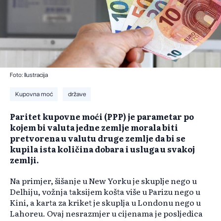
Foto: Ilustracija
Kupovna moć
države
Paritet kupovne moći (PPP) je parametar po
kojem bi valuta jedne zemlje morala biti
pretvorena u valutu druge zemlje da bi se
kupila ista količina dobara i usluga u svakoj
zemlji.
Na primjer, šišanje u New Yorku je skuplje nego u
Delhiju, vožnja taksijem košta više u Parizu nego u
Kini, a karta za kriket je skuplja u Londonu nego u
Lahoreu. Ovaj nesrazmjer u cijenama je posljedica