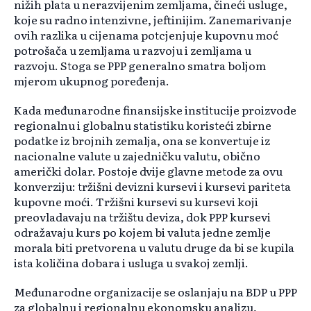
nižih plata u nerazvijenim zemljama, čineći usluge,
koje su radno intenzivne, jeftinijim. Zanemarivanje
ovih razlika u cijenama potcjenjuje kupovnu moć
potrošača u zemljama u razvoju i zemljama u
razvoju. Stoga se PPP generalno smatra boljom
mjerom ukupnog poređenja.
Kada međunarodne finansijske institucije proizvode
regionalnu i globalnu statistiku koristeći zbirne
podatke iz brojnih zemalja, ona se konvertuje iz
nacionalne valute u zajedničku valutu, obično
američki dolar. Postoje dvije glavne metode za ovu
konverziju: tržišni devizni kursevi i kursevi pariteta
kupovne moći. Tržišni kursevi su kursevi koji
preovladavaju na tržištu deviza, dok PPP kursevi
odražavaju kurs po kojem bi valuta jedne zemlje
morala biti pretvorena u valutu druge da bi se kupila
ista količina dobara i usluga u svakoj zemlji.
Međunarodne organizacije se oslanjaju na BDP u PPP
za globalnu i regionalnu ekonomsku analizu,