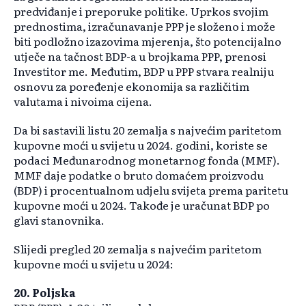
predviđanje i preporuke politike. Uprkos svojim
prednostima, izračunavanje PPP je složeno i može
biti podložno izazovima mjerenja, što potencijalno
utječe na tačnost BDP-a u brojkama PPP, prenosi
Investitor me. Međutim, BDP u PPP stvara realniju
osnovu za poređenje ekonomija sa različitim
valutama i nivoima cijena.
Da bi sastavili listu 20 zemalja s najvećim paritetom
kupovne moći u svijetu u 2024. godini, koriste se
podaci Međunarodnog monetarnog fonda (MMF).
MMF daje podatke o bruto domaćem proizvodu
(BDP) i procentualnom udjelu svijeta prema paritetu
kupovne moći u 2024. Takođe je uračunat BDP po
glavi stanovnika.
Slijedi pregled 20 zemalja s najvećim paritetom
kupovne moći u svijetu u 2024:
20. Poljska