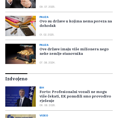
09. 07. 2025.
PAUZA
Ovo su države u kojima nema poreza na
dohodak
01. 02. 2025.
PAUZA
Ove države imaju više milionera nego
neke zemlje stanovnika
07. 08. 2024.
Izdvojeno
BIH
Forto: Profesionalni vozači ne mogu
više čekati, EK ponudili smo provodivo
rješenje
06. 08. 2026.
VIDEO