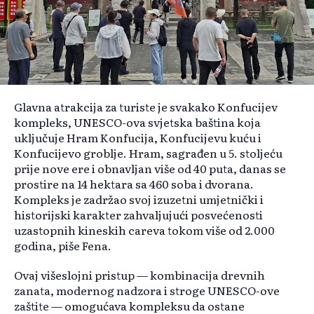
Glavna atrakcija za turiste je svakako Konfucijev
kompleks, UNESCO-ova svjetska baština koja
uključuje Hram Konfucija, Konfucijevu kuću i
Konfucijevo groblje. Hram, sagrađen u 5. stoljeću
prije nove ere i obnavljan više od 40 puta, danas se
prostire na 14 hektara sa 460 soba i dvorana.
Kompleks je zadržao svoj izuzetni umjetnički i
historijski karakter zahvaljujući posvećenosti
uzastopnih kineskih careva tokom više od 2.000
godina, piše Fena.
Ovaj višeslojni pristup — kombinacija drevnih
zanata, modernog nadzora i stroge UNESCO-ove
zaštite — omogućava kompleksu da ostane