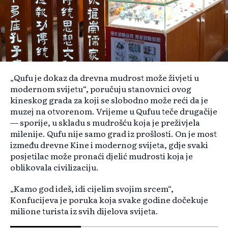
„Qufu je dokaz da drevna mudrost može živjeti u
modernom svijetu“, poručuju stanovnici ovog
kineskog grada za koji se slobodno može reći da je
muzej na otvorenom. Vrijeme u Qufuu teče drugačije
— sporije, u skladu s mudrošću koja je preživjela
milenije. Qufu nije samo grad iz prošlosti. On je most
između drevne Kine i modernog svijeta, gdje svaki
posjetilac može pronaći djelić mudrosti koja je
oblikovala civilizaciju.
„Kamo god ideš, idi cijelim svojim srcem“,
Konfucijeva je poruka koja svake godine dočekuje
milione turista iz svih dijelova svijeta.