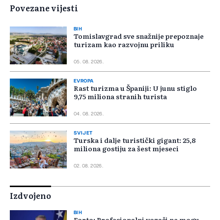
Povezane vijesti
BIH
Tomislavgrad sve snažnije prepoznaje
turizam kao razvojnu priliku
05. 08. 2026.
EVROPA
Rast turizma u Španiji: U junu stiglo
9,75 miliona stranih turista
04. 08. 2026.
SVIJET
Turska i dalje turistički gigant: 25,8
miliona gostiju za šest mjeseci
02. 08. 2026.
Izdvojeno
BIH
Forto: Profesionalni vozači ne mogu