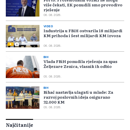
više čekati, EK ponudili smo provodivo
rješenje
06. 08. 2026.
VIDEO
Industrija u FBiH ostvarila 18 milijardi
KM prihoda i šest milijardi KM izvoza
06. 08. 2026.
BIH
Vlada FBiH ponudila rješenja za spas
Željezare Zenica, vlasnik ih odbio
05. 08. 2026.
BIH
Bihać nastavlja ulagati u mlade: Za
razvoj poslovnih ideja osigurano
32.000 KM
05. 08. 2026.
Najčitanije