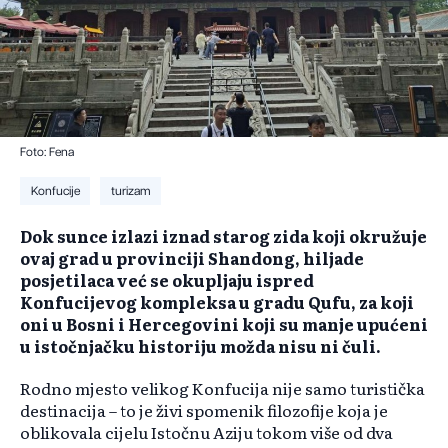
Foto: Fena
Konfucije
turizam
Dok sunce izlazi iznad starog zida koji okružuje
ovaj grad u provinciji Shandong, hiljade
posjetilaca već se okupljaju ispred
Konfucijevog kompleksa u gradu Qufu, za koji
oni u Bosni i Hercegovini koji su manje upućeni
u istočnjačku historiju možda nisu ni čuli.
Rodno mjesto velikog Konfucija nije samo turistička
destinacija – to je živi spomenik filozofije koja je
oblikovala cijelu Istočnu Aziju tokom više od dva