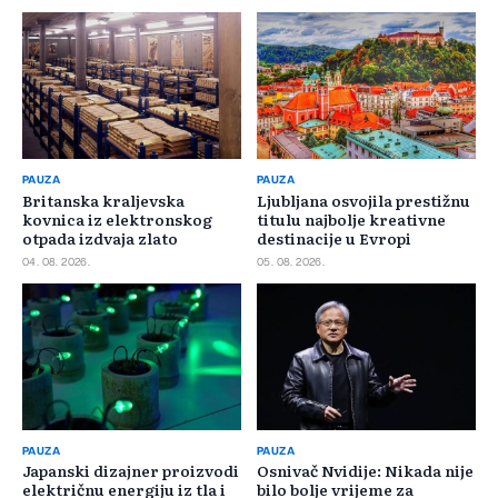
PAUZA
PAUZA
Britanska kraljevska
Ljubljana osvojila prestižnu
kovnica iz elektronskog
titulu najbolje kreativne
otpada izdvaja zlato
destinacije u Evropi
04. 08. 2026.
05. 08. 2026.
PAUZA
PAUZA
Japanski dizajner proizvodi
Osnivač Nvidije: Nikada nije
električnu energiju iz tla i
bilo bolje vrijeme za