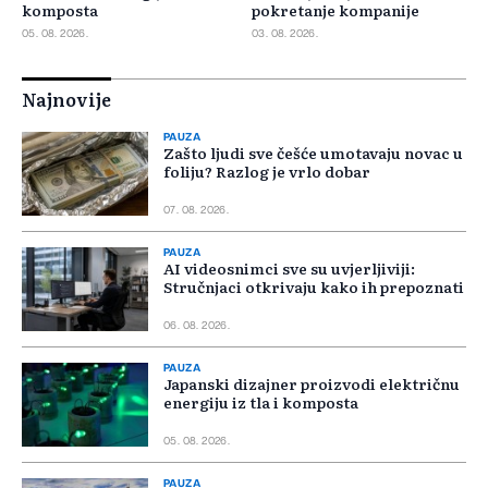
komposta
pokretanje kompanije
05. 08. 2026.
03. 08. 2026.
Najnovije
PAUZA
Zašto ljudi sve češće umotavaju novac u
foliju? Razlog je vrlo dobar
07. 08. 2026.
PAUZA
AI videosnimci sve su uvjerljiviji:
Stručnjaci otkrivaju kako ih prepoznati
06. 08. 2026.
PAUZA
Japanski dizajner proizvodi električnu
energiju iz tla i komposta
05. 08. 2026.
PAUZA