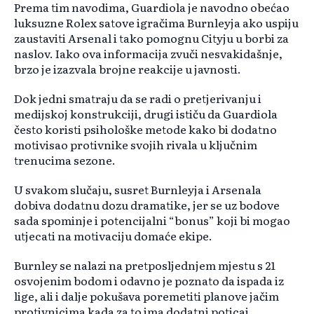
Prema tim navodima, Guardiola je navodno obećao
luksuzne Rolex satove igračima Burnleyja ako uspiju
zaustaviti Arsenal i tako pomognu Cityju u borbi za
naslov. Iako ova informacija zvuči nesvakidašnje,
brzo je izazvala brojne reakcije u javnosti.
Dok jedni smatraju da se radi o pretjerivanju i
medijskoj konstrukciji, drugi ističu da Guardiola
često koristi psihološke metode kako bi dodatno
motivisao protivnike svojih rivala u ključnim
trenucima sezone.
U svakom slučaju, susret Burnleyja i Arsenala
dobiva dodatnu dozu dramatike, jer se uz bodove
sada spominje i potencijalni “bonus” koji bi mogao
utjecati na motivaciju domaće ekipe.
Burnley se nalazi na pretposljednjem mjestu s 21
osvojenim bodom i odavno je poznato da ispada iz
lige, ali i dalje pokušava poremetiti planove jačim
protivnicima kada za to ima dodatni poticaj.