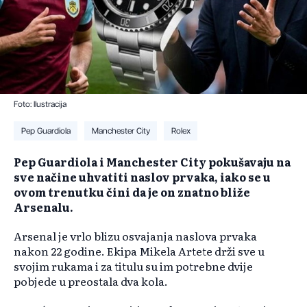
Foto: Ilustracija
Pep Guardiola
Manchester City
Rolex
Pep Guardiola i Manchester City pokušavaju na
sve načine uhvatiti naslov prvaka, iako se u
ovom trenutku čini da je on znatno bliže
Arsenalu.
Arsenal je vrlo blizu osvajanja naslova prvaka
nakon 22 godine. Ekipa Mikela Artete drži sve u
svojim rukama i za titulu su im potrebne dvije
pobjede u preostala dva kola.