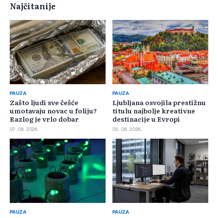
Najčitanije
PAUZA
PAUZA
Zašto ljudi sve češće
Ljubljana osvojila prestižnu
umotavaju novac u foliju?
titulu najbolje kreativne
Razlog je vrlo dobar
destinacije u Evropi
07. 08. 2026.
05. 08. 2026.
PAUZA
PAUZA