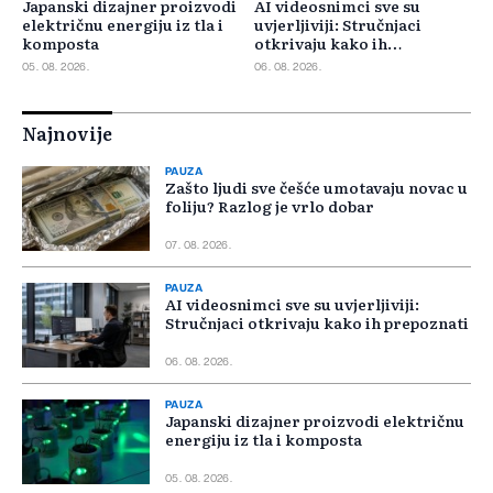
Japanski dizajner proizvodi
AI videosnimci sve su
električnu energiju iz tla i
uvjerljiviji: Stručnjaci
komposta
otkrivaju kako ih
prepoznati
05. 08. 2026.
06. 08. 2026.
Najnovije
PAUZA
Zašto ljudi sve češće umotavaju novac u
foliju? Razlog je vrlo dobar
07. 08. 2026.
PAUZA
AI videosnimci sve su uvjerljiviji:
Stručnjaci otkrivaju kako ih prepoznati
06. 08. 2026.
PAUZA
Japanski dizajner proizvodi električnu
energiju iz tla i komposta
05. 08. 2026.