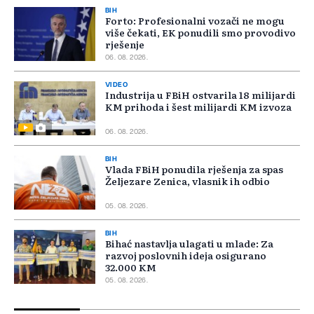
BIH
Forto: Profesionalni vozači ne mogu
više čekati, EK ponudili smo provodivo
rješenje
06. 08. 2026.
VIDEO
Industrija u FBiH ostvarila 18 milijardi
KM prihoda i šest milijardi KM izvoza
06. 08. 2026.
BIH
Vlada FBiH ponudila rješenja za spas
Željezare Zenica, vlasnik ih odbio
05. 08. 2026.
BIH
Bihać nastavlja ulagati u mlade: Za
razvoj poslovnih ideja osigurano
32.000 KM
05. 08. 2026.