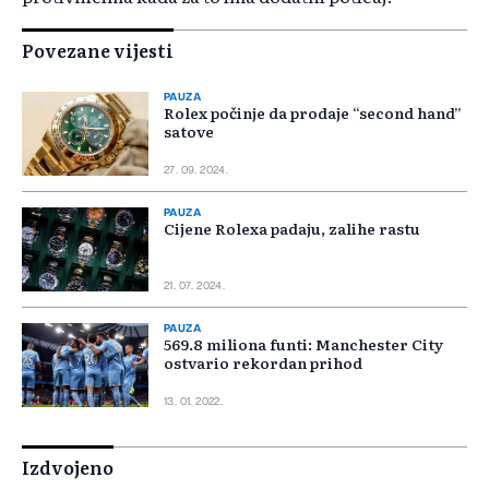
Povezane vijesti
PAUZA
Rolex počinje da prodaje “second hand”
satove
27. 09. 2024.
PAUZA
Cijene Rolexa padaju, zalihe rastu
21. 07. 2024.
PAUZA
569.8 miliona funti: Manchester City
ostvario rekordan prihod
13. 01. 2022.
Izdvojeno