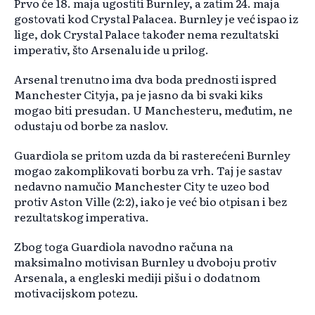
Prvo će 18. maja ugostiti Burnley, a zatim 24. maja
gostovati kod Crystal Palacea. Burnley je već ispao iz
lige, dok Crystal Palace također nema rezultatski
imperativ, što Arsenalu ide u prilog.
Arsenal trenutno ima dva boda prednosti ispred
Manchester Cityja, pa je jasno da bi svaki kiks
mogao biti presudan. U Manchesteru, međutim, ne
odustaju od borbe za naslov.
Guardiola se pritom uzda da bi rasterećeni Burnley
mogao zakomplikovati borbu za vrh. Taj je sastav
nedavno namučio Manchester City te uzeo bod
protiv Aston Ville (2:2), iako je već bio otpisan i bez
rezultatskog imperativa.
Zbog toga Guardiola navodno računa na
maksimalno motivisan Burnley u dvoboju protiv
Arsenala, a engleski mediji pišu i o dodatnom
motivacijskom potezu.