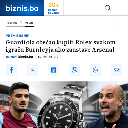
20+
godina
sa vama
Početna
Pauza
PREMIERSHIP
Guardiola obećao kupiti Rolex svakom
igraču Burnleyja ako zaustave Arsenal
Autor:
Biznis.ba
15. 05. 2026.