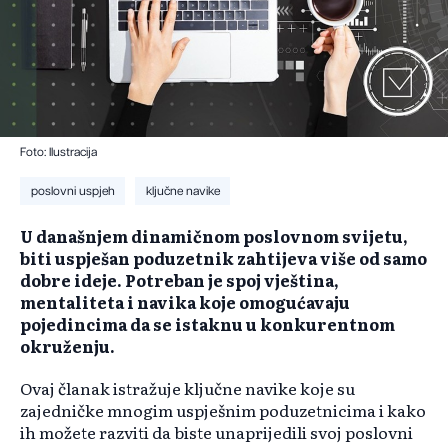
Foto: Ilustracija
poslovni uspjeh
ključne navike
U današnjem dinamičnom poslovnom svijetu,
biti uspješan poduzetnik zahtijeva više od samo
dobre ideje. Potreban je spoj vještina,
mentaliteta i navika koje omogućavaju
pojedincima da se istaknu u konkurentnom
okruženju.
Ovaj članak istražuje ključne navike koje su
zajedničke mnogim uspješnim poduzetnicima i kako
ih možete razviti da biste unaprijedili svoj poslovni