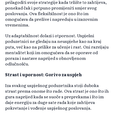
prilagoditi svoje strategije kada tržište to zahtijeva,
ponekad čak i potpuno promijeniti smjer svog
poslovanja. Ova fleksibilnost je ono što im
omogućava da prežive i napreduju u izazovnim
vremenima.
Uz adaptabilnost dolazi i otpornost. Uspješni
poduzetnici ne gledaju na neuspjehe kao na kraj
puta, već kao na prilike za učenje i rast. Oni razvijaju
mentalitet koji im omogućava da se oporave od
poraza i nastave naprijed s obnovljenom
odlučnošću.
Strast i upornost: Gorivo za uspjeh
Iza svakog uspješnog poduzetnika stoji duboka
strast prema onome što rade. Ova strast je ono što ih
gura naprijed kada se suoče s preprekama i što im
daje energiju za duge sate rada koje zahtijeva
pokretanje i vođenje uspješnog poslovanja.