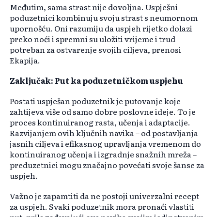
Međutim, sama strast nije dovoljna. Uspješni
poduzetnici kombinuju svoju strast s neumornom
upornošću. Oni razumiju da uspjeh rijetko dolazi
preko noći i spremni su uložiti vrijeme i trud
potreban za ostvarenje svojih ciljeva, prenosi
Ekapija.
Zaključak: Put ka poduzetničkom uspjehu
Postati uspješan poduzetnik je putovanje koje
zahtijeva više od samo dobre poslovne ideje. To je
proces kontinuiranog rasta, učenja i adaptacije.
Razvijanjem ovih ključnih navika – od postavljanja
jasnih ciljeva i efikasnog upravljanja vremenom do
kontinuiranog učenja i izgradnje snažnih mreža –
preduzetnici mogu značajno povećati svoje šanse za
uspjeh.
Važno je zapamtiti da ne postoji univerzalni recept
za uspjeh. Svaki poduzetnik mora pronaći vlastiti