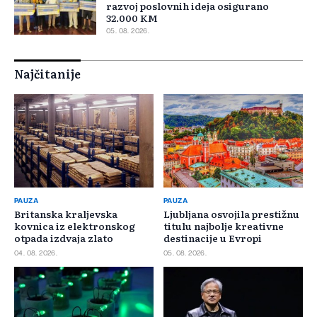
razvoj poslovnih ideja osigurano
32.000 KM
05. 08. 2026.
Najčitanije
PAUZA
PAUZA
Britanska kraljevska
Ljubljana osvojila prestižnu
kovnica iz elektronskog
titulu najbolje kreativne
otpada izdvaja zlato
destinacije u Evropi
04. 08. 2026.
05. 08. 2026.