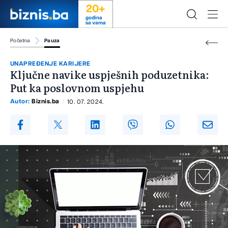
20+
godina
sa vama
Početna
Pauza
UNAPREĐENJE KARIJERE
Ključne navike uspješnih poduzetnika:
Put ka poslovnom uspjehu
Autor:
Biznis.ba
10. 07. 2024.