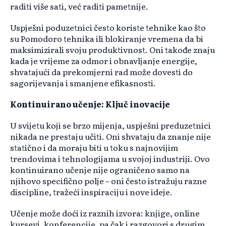
raditi više sati, već raditi pametnije.
Uspješni poduzetnici često koriste tehnike kao što
su Pomodoro tehnika ili blokiranje vremena da bi
maksimizirali svoju produktivnost. Oni takođe znaju
kada je vrijeme za odmor i obnavljanje energije,
shvatajući da prekomjerni rad može dovesti do
sagorijevanja i smanjene efikasnosti.
Kontinuirano učenje: Ključ inovacije
U svijetu koji se brzo mijenja, uspješni preduzetnici
nikada ne prestaju učiti. Oni shvataju da znanje nije
statično i da moraju biti u toku s najnovijim
trendovima i tehnologijama u svojoj industriji. Ovo
kontinuirano učenje nije ograničeno samo na
njihovo specifično polje – oni često istražuju razne
discipline, tražeći inspiraciju i nove ideje.
Učenje može doći iz raznih izvora: knjige, online
kursevi, konferencije, pa čak i razgovori s drugim