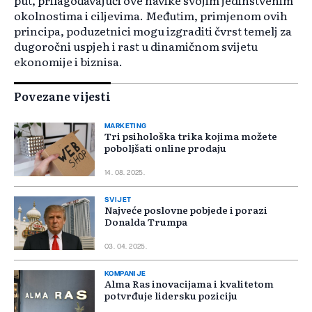
put, prilagođavajući ove navike svojim jedinstvenim
okolnostima i ciljevima. Međutim, primjenom ovih
principa, poduzetnici mogu izgraditi čvrst temelj za
dugoročni uspjeh i rast u dinamičnom svijetu
ekonomije i biznisa.
Povezane vijesti
MARKETING
Tri psihološka trika kojima možete
poboljšati online prodaju
14. 08. 2025.
SVIJET
Najveće poslovne pobjede i porazi
Donalda Trumpa
03. 04. 2025.
KOMPANIJE
Alma Ras inovacijama i kvalitetom
potvrđuje lidersku poziciju