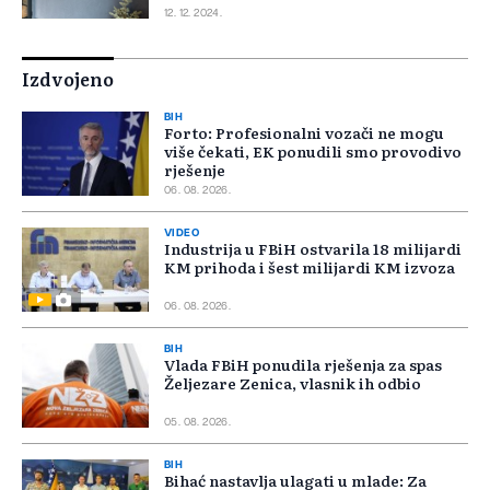
12. 12. 2024.
Izdvojeno
BIH
Forto: Profesionalni vozači ne mogu
više čekati, EK ponudili smo provodivo
rješenje
06. 08. 2026.
VIDEO
Industrija u FBiH ostvarila 18 milijardi
KM prihoda i šest milijardi KM izvoza
06. 08. 2026.
BIH
Vlada FBiH ponudila rješenja za spas
Željezare Zenica, vlasnik ih odbio
05. 08. 2026.
BIH
Bihać nastavlja ulagati u mlade: Za