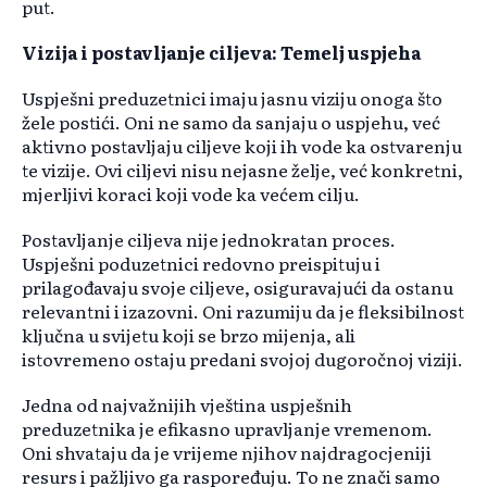
put.
Vizija i postavljanje ciljeva: Temelj uspjeha
Uspješni preduzetnici imaju jasnu viziju onoga što
žele postići. Oni ne samo da sanjaju o uspjehu, već
aktivno postavljaju ciljeve koji ih vode ka ostvarenju
te vizije. Ovi ciljevi nisu nejasne želje, već konkretni,
mjerljivi koraci koji vode ka većem cilju.
Postavljanje ciljeva nije jednokratan proces.
Uspješni poduzetnici redovno preispituju i
prilagođavaju svoje ciljeve, osiguravajući da ostanu
relevantni i izazovni. Oni razumiju da je fleksibilnost
ključna u svijetu koji se brzo mijenja, ali
istovremeno ostaju predani svojoj dugoročnoj viziji.
Jedna od najvažnijih vještina uspješnih
preduzetnika je efikasno upravljanje vremenom.
Oni shvataju da je vrijeme njihov najdragocjeniji
resurs i pažljivo ga raspoređuju. To ne znači samo