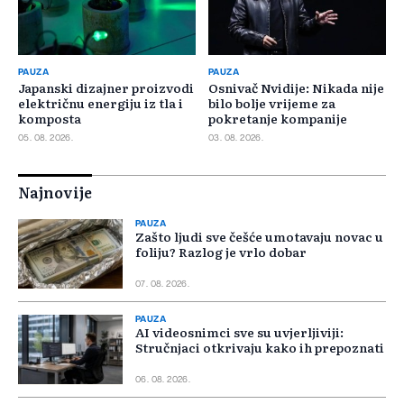
PAUZA
PAUZA
Japanski dizajner proizvodi
Osnivač Nvidije: Nikada nije
električnu energiju iz tla i
bilo bolje vrijeme za
komposta
pokretanje kompanije
05. 08. 2026.
03. 08. 2026.
Najnovije
PAUZA
Zašto ljudi sve češće umotavaju novac u
foliju? Razlog je vrlo dobar
07. 08. 2026.
PAUZA
AI videosnimci sve su uvjerljiviji:
Stručnjaci otkrivaju kako ih prepoznati
06. 08. 2026.