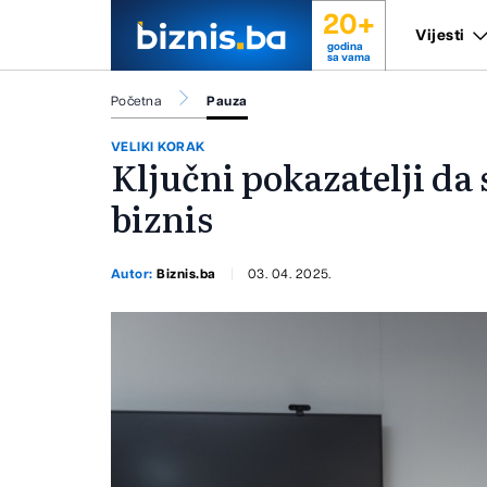
20+
Vijesti
godina
sa vama
Početna
Pauza
VELIKI KORAK
Ključni pokazatelji da 
biznis
Autor:
Biznis.ba
03. 04. 2025.