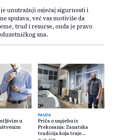
je unutrašnji osjećaj sigurnosti i
ne sputava, već vas motiviše da
ijeme, trud i resurse, onda je pravo
poduzetničkog sna.
PAUZA
mtljivim u
Priča o uspjehu iz
ruštvenim
Prekosanja: Zanatska
tradicija koja traje
generacijama
25. 05. 2026.