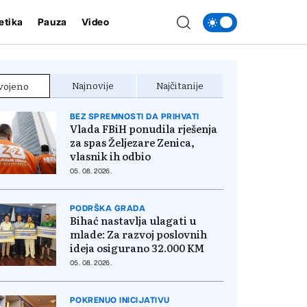
etika
Pauza
Video
Najnovije
Najčitanije
vojeno
BEZ SPREMNOSTI DA PRIHVATI
Vlada FBiH ponudila rješenja
za spas Željezare Zenica,
vlasnik ih odbio
05. 08. 2026.
PODRŠKA GRADA
Bihać nastavlja ulagati u
mlade: Za razvoj poslovnih
ideja osigurano 32.000 KM
05. 08. 2026.
POKRENUO INICIJATIVU