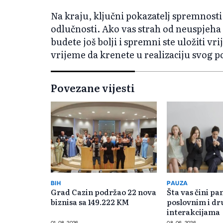
Na kraju, ključni pokazatelj spremnosti 
odlučnosti. Ako vas strah od neuspjeha 
budete još bolji i spremni ste uložiti vr
vrijeme da krenete u realizaciju svog 
Povezane vijesti
BIH
PAUZA
Grad Cazin podržao 22 nova
Šta vas čini pa
biznisa sa 149.222 KM
poslovnim i d
interakcijama
01. 08. 2026.
08. 06. 2026.