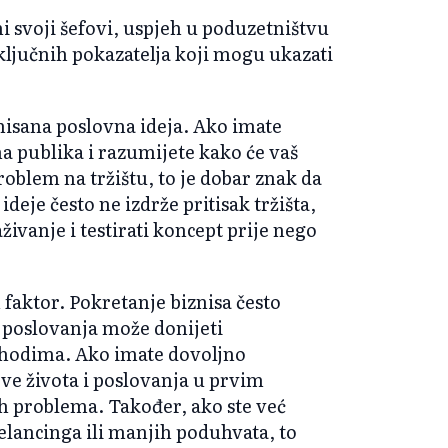
 svoji šefovi, uspjeh u poduzetništvu
 ključnih pokazatelja koji mogu ukazati
finisana poslovna ideja. Ako imate
na publika i razumijete kako će vaš
roblem na tržištu, to je dobar znak da
deje često ne izdrže pritisak tržišta,
živanje i testirati koncept prije nego
n faktor. Pokretanje biznisa često
a poslovanja može donijeti
rihodima. Ako imate dovoljno
ve života i poslovanja u prvim
ih problema. Također, ako ste već
elancinga ili manjih poduhvata, to