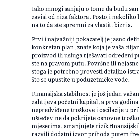
Iako mnogi sanjaju o tome da budu sami
zavisi od niza faktora. Postoji nekoliko
na to da ste spremni za vlastiti biznis.
Prvi i najvažniji pokazatelj je jasno de
konkretan plan, znate koja je vaša cilja
proizvod ili usluga rješavati određeni p
ste na pravom putu. Površne ili nejasne i
stoga je potrebno provesti detaljno istra
što se upustite u poduzetničke vode.
Finansijska stabilnost je još jedan važa
zahtijeva početni kapital, a prva godin
nepredviđene troškove i oscilacije u p
ušteđevine da pokrijete osnovne troško
mjesecima, smanjujete rizik finansijsk
razvili dodatni izvor prihoda putem fre