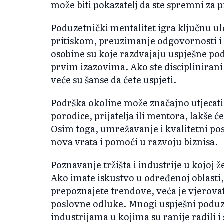
može biti pokazatelj da ste spremni za pr
Poduzetnički mentalitet igra ključnu u
pritiskom, preuzimanje odgovornosti i s
osobine su koje razdvajaju uspješne po
prvim izazovima. Ako ste disciplinirani,
veće su šanse da ćete uspjeti.
Podrška okoline može značajno utjecati
porodice, prijatelja ili mentora, lakše ć
Osim toga, umrežavanje i kvalitetni po
nova vrata i pomoći u razvoju biznisa.
Poznavanje tržišta i industrije u kojoj že
Ako imate iskustvo u određenoj oblasti
prepoznajete trendove, veća je vjerovat
poslovne odluke. Mnogi uspješni poduze
industrijama u kojima su ranije radili i