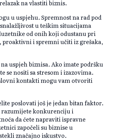
elazak na vlastiti biznis.
logu u uspjehu. Spremnost na rad pod
nalažljivost u teškim situacijama
duzetnike od onih koji odustanu pri
 proaktivni i spremni učiti iz grešaka,
 na uspjeh biznisa. Ako imate podršku
ete se nositi sa stresom i izazovima.
slovni kontakti mogu vam otvoriti
lite poslovati još je jedan bitan faktor.
, razumijete konkurenciju i
noća da ćete napraviti ispravne
tnici započeli su biznise u
 stekli značajno iskustvo.