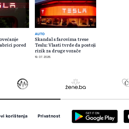
AUTO
povećanje
Skandal s farovima trese
fabrici pored
Teslu: Vlasti tvrde da postoji
rizik za druge vozače
19. 07. 2026.
vi korištenja
Privatnost