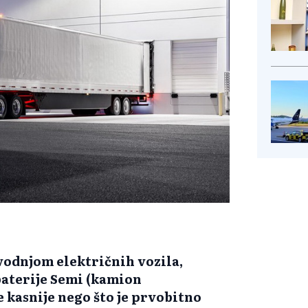
vodnjom električnih vozila,
baterije Semi (kamion
e kasnije nego što je prvobitno