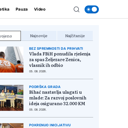
etika
Pauza
Video
Najnovije
Najčitanije
vojeno
BEZ SPREMNOSTI DA PRIHVATI
Vlada FBiH ponudila rješenja
za spas Željezare Zenica,
vlasnik ih odbio
05. 08. 2026.
PODRŠKA GRADA
Bihać nastavlja ulagati u
mlade: Za razvoj poslovnih
ideja osigurano 32.000 KM
05. 08. 2026.
POKRENUO INICIJATIVU