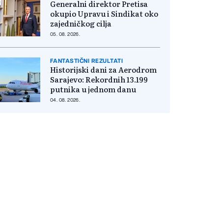
Generalni direktor Pretisa
okupio Upravu i Sindikat oko
zajedničkog cilja
05. 08. 2026.
FANTASTIČNI REZULTATI
Historijski dani za Aerodrom
Sarajevo: Rekordnih 13.199
putnika u jednom danu
04. 08. 2026.