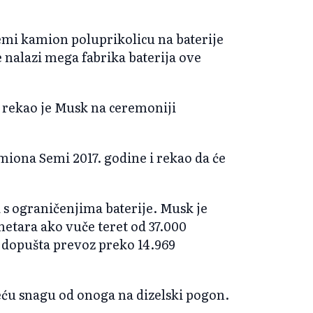
emi kamion poluprikolicu na baterije
 nalazi mega fabrika baterija ove
 - rekao je Musk na ceremoniji
miona Semi 2017. godine i rekao da će
 s ograničenjima baterije. Musk je
etara ako vuče teret od 37.000
 dopušta prevoz preko 14.969
eću snagu od onoga na dizelski pogon.