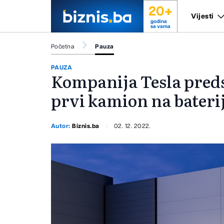
20+
Vijesti
godina
sa vama
Početna
Pauza
PAUZA
Kompanija Tesla preds
prvi kamion na bateri
Autor:
Biznis.ba
02. 12. 2022.