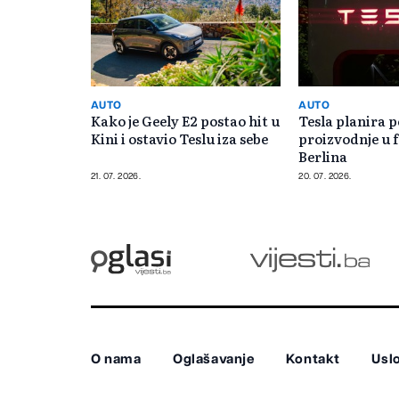
AUTO
AUTO
Kako je Geely E2 postao hit u
Tesla planira 
Kini i ostavio Teslu iza sebe
proizvodnje u 
Berlina
21. 07. 2026.
20. 07. 2026.
O nama
Oglašavanje
Kontakt
Uslo