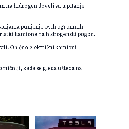
 na hidrogen doveli su u pitanje
lacijama punjenje ovih ogromnih
 koristiti kamione na hidrogenski pogon.
tati. Obično električni kamioni
ičniji, kada se gleda ušteda na