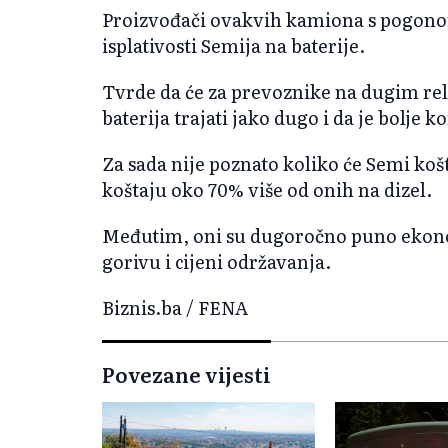
Proizvođači ovakvih kamiona s pogonom
isplativosti Semija na baterije.
Tvrde da će za prevoznike na dugim re
baterija trajati jako dugo i da je bolje
Za sada nije poznato koliko će Semi koš
koštaju oko 70% više od onih na dizel.
Međutim, oni su dugoročno puno ekonom
gorivu i cijeni održavanja.
Biznis.ba / FENA
Povezane vijesti