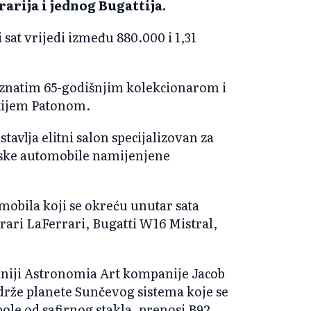
arija i jednog Bugattija.
 sat vrijedi između 880.000 i 1,31
 poznatim 65-godišnjim kolekcionarom i
tijem Patonom.
vlja elitni salon specijalizovan za
rske automobile namijenjene
mobila koji se okreću unutar sata
rari LaFerrari, Bugatti W16 Mistral,
iniji Astronomia Art kompanije Jacob
adrže planete Sunčevog sistema koje se
e od safirnog stakla, prenosi B92.