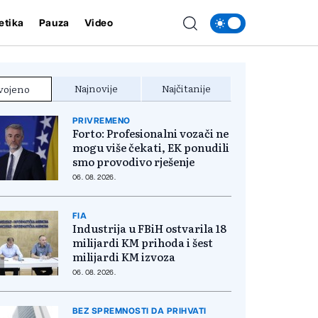
etika
Pauza
Video
Najnovije
Najčitanije
vojeno
PRIVREMENO
Forto: Profesionalni vozači ne
mogu više čekati, EK ponudili
smo provodivo rješenje
06. 08. 2026.
FIA
Industrija u FBiH ostvarila 18
milijardi KM prihoda i šest
milijardi KM izvoza
06. 08. 2026.
BEZ SPREMNOSTI DA PRIHVATI