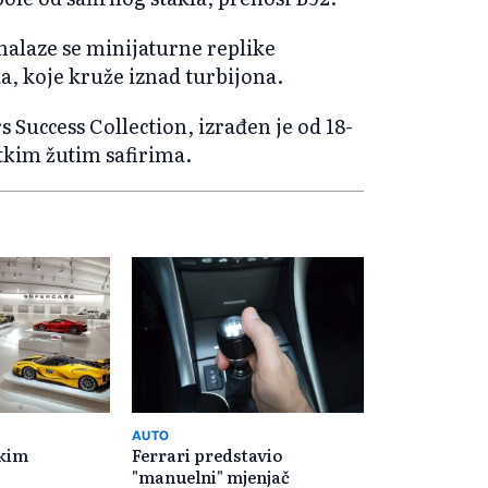
 nalaze se minijaturne replike
ka, koje kruže iznad turbijona.
 Success Collection, izrađen je od 18-
etkim žutim safirima.
AUTO
skim
Ferrari predstavio
"manuelni" mjenjač