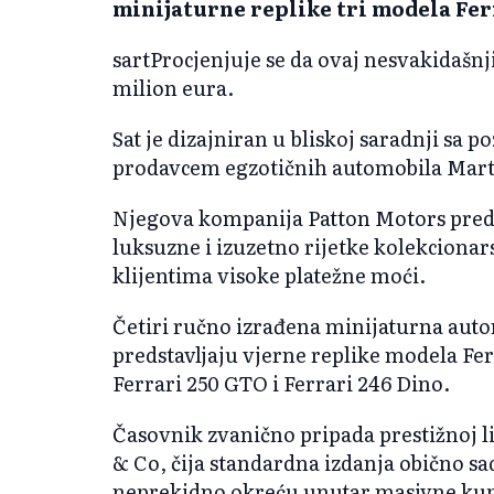
minijaturne replike tri modela Ferr
sartProcjenjuje se da ovaj nesvakidašnji
milion eura.
Sat je dizajniran u bliskoj saradnji sa
prodavcem egzotičnih automobila Mar
Njegova kompanija Patton Motors predsta
luksuzne i izuzetno rijetke kolekciona
klijentima visoke platežne moći.
Četiri ručno izrađena minijaturna auto
predstavljaju vjerne replike modela Fer
Ferrari 250 GTO i Ferrari 246 Dino.
Časovnik zvanično pripada prestižnoj l
& Co, čija standardna izdanja obično s
neprekidno okreću unutar masivne kupol