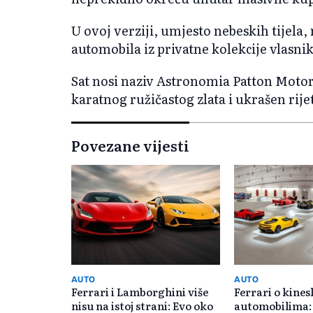
U ovoj verziji, umjesto nebeskih tijela,
automobila iz privatne kolekcije vlasni
Sat nosi naziv Astronomia Patton Motors
karatnog ružičastog zlata i ukrašen rij
Povezane vijesti
AUTO
AUTO
Ferrari i Lamborghini više
Ferrari o kine
nisu na istoj strani: Evo oko
automobilima: