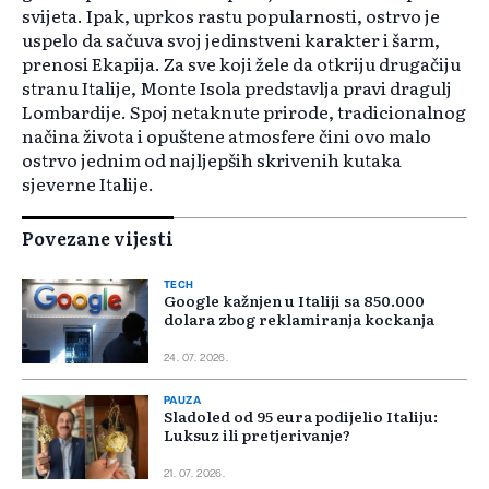
svijeta. Ipak, uprkos rastu popularnosti, ostrvo je
uspelo da sačuva svoj jedinstveni karakter i šarm,
prenosi Ekapija. Za sve koji žele da otkriju drugačiju
stranu Italije, Monte Isola predstavlja pravi dragulj
Lombardije. Spoj netaknute prirode, tradicionalnog
načina života i opuštene atmosfere čini ovo malo
ostrvo jednim od najljepših skrivenih kutaka
sjeverne Italije.
Povezane vijesti
TECH
Google kažnjen u Italiji sa 850.000
dolara zbog reklamiranja kockanja
24. 07. 2026.
PAUZA
Sladoled od 95 eura podijelio Italiju:
Luksuz ili pretjerivanje?
21. 07. 2026.