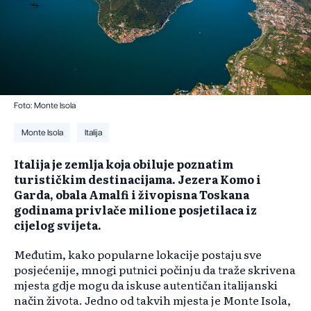
Foto: Monte Isola
Monte Isola
Italija
Italija je zemlja koja obiluje poznatim
turističkim destinacijama. Jezera Komo i
Garda, obala Amalfi i živopisna Toskana
godinama privlače milione posjetilaca iz
cijelog svijeta.
Međutim, kako popularne lokacije postaju sve
posjećenije, mnogi putnici počinju da traže skrivena
mjesta gdje mogu da iskuse autentičan italijanski
način života. Jedno od takvih mjesta je Monte Isola,