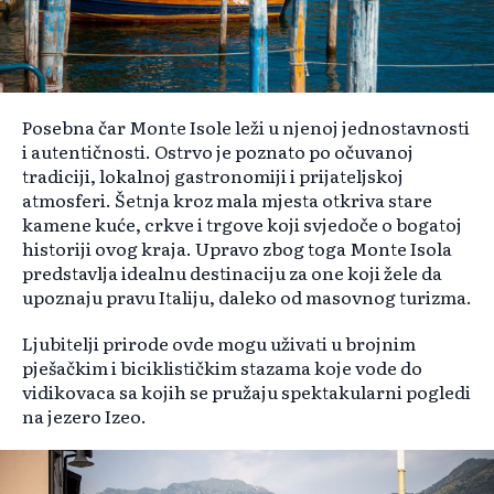
Posebna čar Monte Isole leži u njenoj jednostavnosti
i autentičnosti. Ostrvo je poznato po očuvanoj
tradiciji, lokalnoj gastronomiji i prijateljskoj
atmosferi. Šetnja kroz mala mjesta otkriva stare
kamene kuće, crkve i trgove koji svjedoče o bogatoj
historiji ovog kraja. Upravo zbog toga Monte Isola
predstavlja idealnu destinaciju za one koji žele da
upoznaju pravu Italiju, daleko od masovnog turizma.
Ljubitelji prirode ovde mogu uživati u brojnim
pješačkim i biciklističkim stazama koje vode do
vidikovaca sa kojih se pružaju spektakularni pogledi
na jezero Izeo.