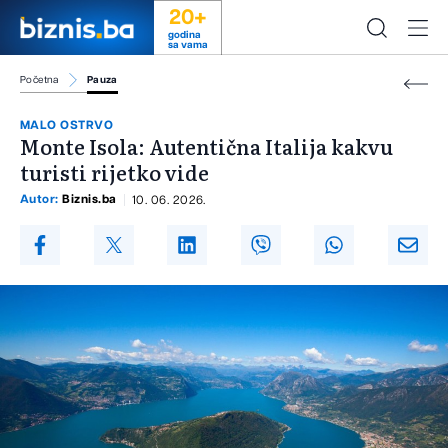
20+
godina
sa vama
Početna
Pauza
MALO OSTRVO
Monte Isola: Autentična Italija kakvu
turisti rijetko vide
Autor:
Biznis.ba
10. 06. 2026.