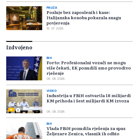
PAUZA
Posluje bez zaposlenih i kase:
Italijanska konoba pokazala snagu
povjerenja
19. 07. 2026.
Izdvojeno
BIH
Forto: Profesionalni vozači ne mogu
više čekati, EK ponudili smo provodivo
rješenje
06. 08. 2026.
VIDEO
Industrija u FBiH ostvarila 18 milijardi
KM prihoda i šest milijardi KM izvoza
06. 08. 2026.
BIH
Vlada FBiH ponudila rješenja za spas
Željezare Zenica, vlasnik ih odbio