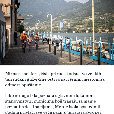
Mirna atmosfera, čista priroda i odsustvo velikih
turističkih gužvi čine ostrvo savršenim mjestom za
odmor i opuštanje.
Iako je dugo bila poznata uglavnom lokalnom
stanovništvu i putnicima koji tragaju za manje
poznatim destinacijama, Monte Isola posljednjih
godina privlači sve veću pažnju turista iz Evrope i