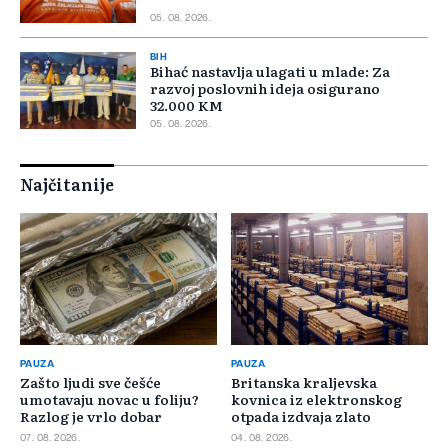
05. 08. 2026.
BIH
Bihać nastavlja ulagati u mlade: Za
razvoj poslovnih ideja osigurano
32.000 KM
05. 08. 2026.
Najčitanije
PAUZA
PAUZA
Zašto ljudi sve češće
Britanska kraljevska
umotavaju novac u foliju?
kovnica iz elektronskog
Razlog je vrlo dobar
otpada izdvaja zlato
07. 08. 2026.
04. 08. 2026.