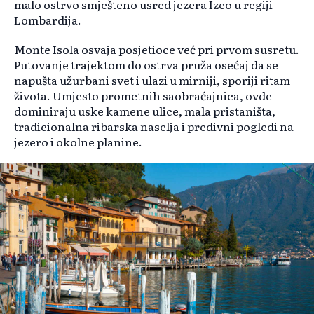
malo ostrvo smješteno usred jezera Izeo u regiji
Lombardija.
Monte Isola osvaja posjetioce već pri prvom susretu.
Putovanje trajektom do ostrva pruža osećaj da se
napušta užurbani svet i ulazi u mirniji, sporiji ritam
života. Umjesto prometnih saobraćajnica, ovde
dominiraju uske kamene ulice, mala pristaništa,
tradicionalna ribarska naselja i predivni pogledi na
jezero i okolne planine.