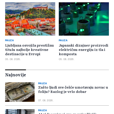
PAUZA
PAUZA
Ljubljana osvojila prestižnu
Japanski dizajner proizvodi
titulu najbolje kreativne
električnu energiju iz tla i
destinacije u Evropi
komposta
05. 08. 2026.
05. 08. 2026.
Najnovije
PAUZA
Zašto ljudi sve češće umotavaju novac u
foliju? Razlog je vrlo dobar
07. 08. 2026.
PAUZA
AI videosnimci sve su uvjerljiviji: