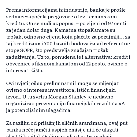
Prema informacijama iz industrije, banka je prošle
sedmicezapočela pregovore o tzv. terminskom
kreditu. On se nudi uz popust – po cijeni od 97 centi
za jedan dolar duga. Kamatna stopaKamate su
trošak, odnosno cijena koju plaćate za pozajmlji... za
taj kredit iznosi 700 baznih bodova iznad referentne
stope SOFR, što predstavlja značajan trošak
zaduživanja. Uz to, ponuđena je i alternativa: kredit i
obveznice s fiksnom kamatom od 12 posto, ovisno o
interesu tržišta.
Ovi uvjeti još su preliminarni i mogu se mijenjati
ovisno o interesu investitora, ističu financijski
izvori. U tu svrhu Morgan Stanley je nedavno
organizirao prezentaciju financijskih rezultata xAI-
ja potencijalnim ulagačima.
Za razliku od prijašnjih sličnih aranžmana, ovaj put
banka neće jamčiti uspjeh emisije niti će ulagati
vlastiti kapital. Ovdje se radi o tzv. transakciji