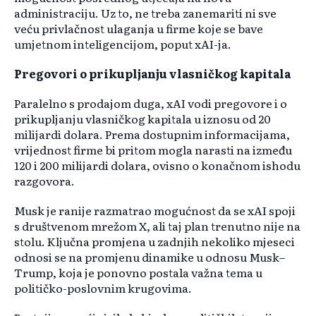
administraciju. Uz to, ne treba zanemariti ni sve
veću privlačnost ulaganja u firme koje se bave
umjetnom inteligencijom, poput xAI-ja.
Pregovori o prikupljanju vlasničkog kapitala
Paralelno s prodajom duga, xAI vodi pregovore i o
prikupljanju vlasničkog kapitala u iznosu od 20
milijardi dolara. Prema dostupnim informacijama,
vrijednost firme bi pritom mogla narasti na između
120 i 200 milijardi dolara, ovisno o konačnom ishodu
razgovora.
Musk je ranije razmatrao mogućnost da se xAI spoji
s društvenom mrežom X, ali taj plan trenutno nije na
stolu. Ključna promjena u zadnjih nekoliko mjeseci
odnosi se na promjenu dinamike u odnosu Musk–
Trump, koja je ponovno postala važna tema u
političko-poslovnim krugovima.