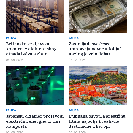
PAUZA
PAUZA
Britanska kraljevska
Zašto ljudi sve češće
kovnica iz elektronskog
umotavaju novac u foliju?
otpada izdvaja zlato
Razlog je vrlo dobar
04. 08. 2026.
07. 08. 2026.
PAUZA
PAUZA
Japanski dizajner proizvodi
Ljubljana osvojila prestižnu
električnu energiju iz tla i
titulu najbolje kreativne
komposta
destinacije u Evropi
05. 08. 2026.
05. 08. 2026.