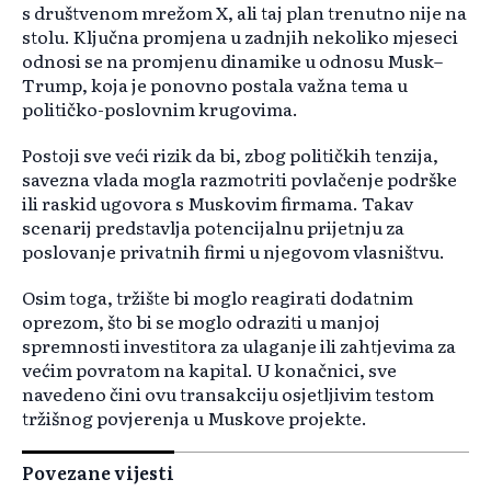
s društvenom mrežom X, ali taj plan trenutno nije na
stolu. Ključna promjena u zadnjih nekoliko mjeseci
odnosi se na promjenu dinamike u odnosu Musk–
Trump, koja je ponovno postala važna tema u
političko-poslovnim krugovima.
Postoji sve veći rizik da bi, zbog političkih tenzija,
savezna vlada mogla razmotriti povlačenje podrške
ili raskid ugovora s Muskovim firmama. Takav
scenarij predstavlja potencijalnu prijetnju za
poslovanje privatnih firmi u njegovom vlasništvu.
Osim toga, tržište bi moglo reagirati dodatnim
oprezom, što bi se moglo odraziti u manjoj
spremnosti investitora za ulaganje ili zahtjevima za
većim povratom na kapital. U konačnici, sve
navedeno čini ovu transakciju osjetljivim testom
tržišnog povjerenja u Muskove projekte.
Povezane vijesti