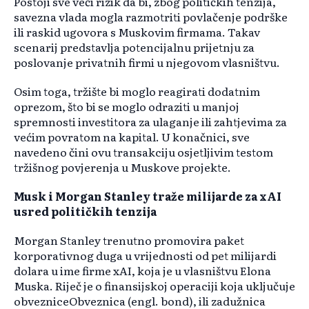
Postoji sve veći rizik da bi, zbog političkih tenzija,
savezna vlada mogla razmotriti povlačenje podrške
ili raskid ugovora s Muskovim firmama. Takav
scenarij predstavlja potencijalnu prijetnju za
poslovanje privatnih firmi u njegovom vlasništvu.
Osim toga, tržište bi moglo reagirati dodatnim
oprezom, što bi se moglo odraziti u manjoj
spremnosti investitora za ulaganje ili zahtjevima za
većim povratom na kapital. U konačnici, sve
navedeno čini ovu transakciju osjetljivim testom
tržišnog povjerenja u Muskove projekte.
Musk i Morgan Stanley traže milijarde za xAI
usred političkih tenzija
Morgan Stanley trenutno promovira paket
korporativnog duga u vrijednosti od pet milijardi
dolara u ime firme xAI, koja je u vlasništvu Elona
Muska. Riječ je o finansijskoj operaciji koja uključuje
obvezniceObveznica (engl. bond), ili zadužnica