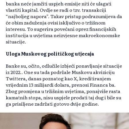
banka neće jamčiti uspjeh emisije niti će ulagati
vlastiti kapital. Ovdje se radi o tzv. transakciji
“najboljeg napora”. Takav pristup podrazumijeva da
će obim zaduženja ovisi isključivo o tržišnom
interesu. To sugerira povećani oprez financijskih
institucija u uvjetima neizvjesne makroekonomske
situacije.
Uloga Muskovog političkog utjecaja
Banke su, očito, odlučile izbjeći ponavljanje situacije
iz 2022.. One su tada podržale Muskovu akviziciju
Twittera, danas poznatog kao X, kreditiranjem
vrijednim 13 milijardi dolara, prenosi Financa ba.
Zbog promjena u tržišnim uvjetima, ponajviše rasta
kamatnih stopa, nisu uspjele prodati taj dug i bile su
ga prisiljene zadržati gotovo dvije godine.