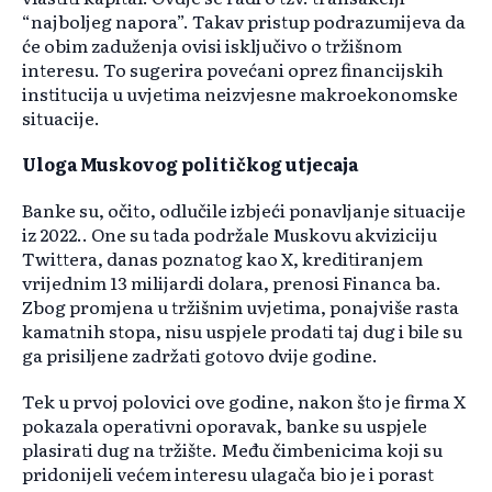
“najboljeg napora”. Takav pristup podrazumijeva da
će obim zaduženja ovisi isključivo o tržišnom
interesu. To sugerira povećani oprez financijskih
institucija u uvjetima neizvjesne makroekonomske
situacije.
Uloga Muskovog političkog utjecaja
Banke su, očito, odlučile izbjeći ponavljanje situacije
iz 2022.. One su tada podržale Muskovu akviziciju
Twittera, danas poznatog kao X, kreditiranjem
vrijednim 13 milijardi dolara, prenosi Financa ba.
Zbog promjena u tržišnim uvjetima, ponajviše rasta
kamatnih stopa, nisu uspjele prodati taj dug i bile su
ga prisiljene zadržati gotovo dvije godine.
Tek u prvoj polovici ove godine, nakon što je firma X
pokazala operativni oporavak, banke su uspjele
plasirati dug na tržište. Među čimbenicima koji su
pridonijeli većem interesu ulagača bio je i porast