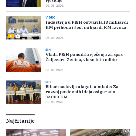
rješenje
06. 08. 2026.
VIDEO
Industrija u FBiH ostvarila 18 milijardi
KM prihoda i šest milijardi KM izvoza
06. 08. 2026.
BIH
Vlada FBiH ponudila rješenja za spas
Željezare Zenica, vlasnik ih odbio
05. 08. 2026.
BIH
Bihać nastavlja ulagati u mlade: Za
razvoj poslovnih ideja osigurano
32.000 KM
05. 08. 2026.
Najčitanije