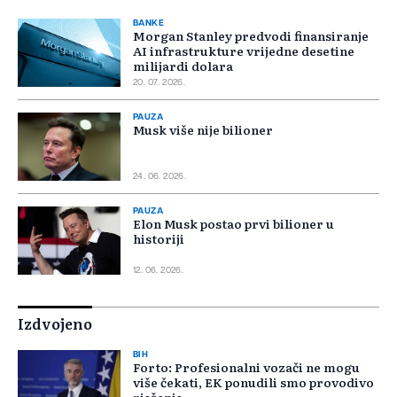
BANKE
Morgan Stanley predvodi finansiranje
AI infrastrukture vrijedne desetine
milijardi dolara
20. 07. 2026.
PAUZA
Musk više nije bilioner
24. 06. 2026.
PAUZA
Elon Musk postao prvi bilioner u
historiji
12. 06. 2026.
Izdvojeno
BIH
Forto: Profesionalni vozači ne mogu
više čekati, EK ponudili smo provodivo