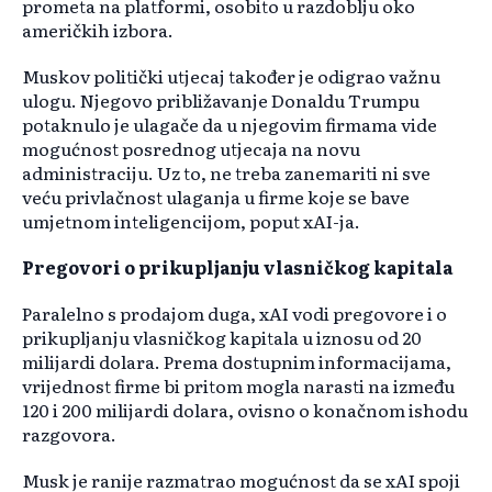
prometa na platformi, osobito u razdoblju oko
američkih izbora.
Muskov politički utjecaj također je odigrao važnu
ulogu. Njegovo približavanje Donaldu Trumpu
potaknulo je ulagače da u njegovim firmama vide
mogućnost posrednog utjecaja na novu
administraciju. Uz to, ne treba zanemariti ni sve
veću privlačnost ulaganja u firme koje se bave
umjetnom inteligencijom, poput xAI-ja.
Pregovori o prikupljanju vlasničkog kapitala
Paralelno s prodajom duga, xAI vodi pregovore i o
prikupljanju vlasničkog kapitala u iznosu od 20
milijardi dolara. Prema dostupnim informacijama,
vrijednost firme bi pritom mogla narasti na između
120 i 200 milijardi dolara, ovisno o konačnom ishodu
razgovora.
Musk je ranije razmatrao mogućnost da se xAI spoji