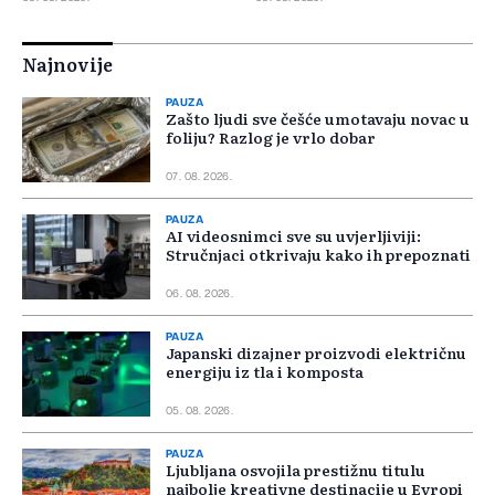
Najnovije
PAUZA
Zašto ljudi sve češće umotavaju novac u
foliju? Razlog je vrlo dobar
07. 08. 2026.
PAUZA
AI videosnimci sve su uvjerljiviji:
Stručnjaci otkrivaju kako ih prepoznati
06. 08. 2026.
PAUZA
Japanski dizajner proizvodi električnu
energiju iz tla i komposta
05. 08. 2026.
PAUZA
Ljubljana osvojila prestižnu titulu
najbolje kreativne destinacije u Evropi