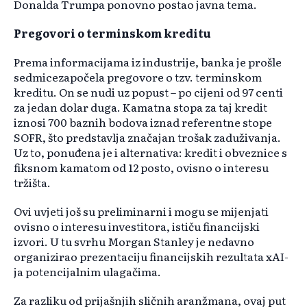
Donalda Trumpa ponovno postao javna tema.
Pregovori o terminskom kreditu
Prema informacijama iz industrije, banka je prošle
sedmicezapočela pregovore o tzv. terminskom
kreditu. On se nudi uz popust – po cijeni od 97 centi
za jedan dolar duga. Kamatna stopa za taj kredit
iznosi 700 baznih bodova iznad referentne stope
SOFR, što predstavlja značajan trošak zaduživanja.
Uz to, ponuđena je i alternativa: kredit i obveznice s
fiksnom kamatom od 12 posto, ovisno o interesu
tržišta.
Ovi uvjeti još su preliminarni i mogu se mijenjati
ovisno o interesu investitora, ističu financijski
izvori. U tu svrhu Morgan Stanley je nedavno
organizirao prezentaciju financijskih rezultata xAI-
ja potencijalnim ulagačima.
Za razliku od prijašnjih sličnih aranžmana, ovaj put