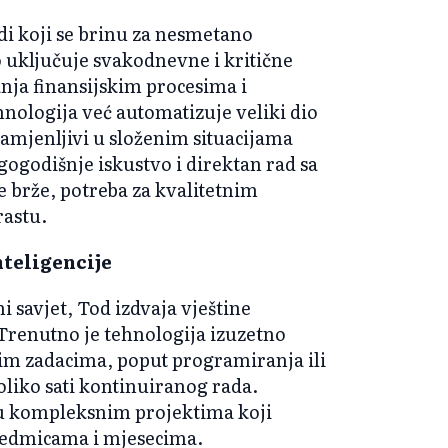
udi koji se brinu za nesmetano
 uključuje svakodnevne i kritične
anja finansijskim procesima i
ologija već automatizuje veliki dio
zamjenljivi u složenim situacijama
ogodišnje iskustvo i direktan rad sa
 brže, potreba za kvalitetnim
rastu.
nteligencije
ni savjet, Tod izdvaja vještine
 Trenutno je tehnologija izuzetno
nim zadacima, poput programiranja ili
liko sati kontinuiranog rada.
 u kompleksnim projektima koji
u sedmicama i mjesecima.