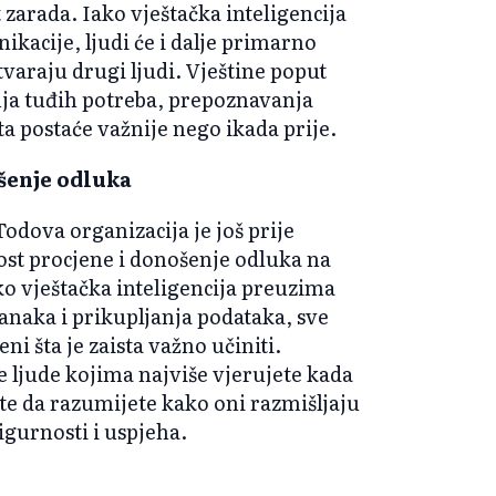
zarada. Iako vještačka inteligencija
acije, ljudi će i dalje primarno
 stvaraju drugi ljudi. Vještine poput
nja tuđih potreba, prepoznavanja
ta postaće važnije nego ikada prije.
ošenje odluka
odova organizacija je još prije
ost procjene i donošenje odluka na
o vještačka inteligencija preuzima
anaka i prikupljanja podataka, sve
ni šta je zaista važno učiniti.
e ljude kojima najviše vjerujete kada
te da razumijete kako oni razmišljaju
sigurnosti i uspjeha.