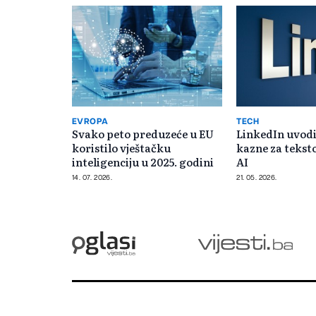
EVROPA
TECH
Svako peto preduzeće u EU
LinkedIn uvodi
koristilo vještačku
kazne za teksto
inteligenciju u 2025. godini
AI
14. 07. 2026.
21. 05. 2026.