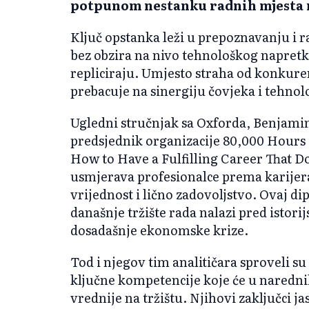
potpunom nestanku radnih mjesta n
Ključ opstanka leži u prepoznavanju i r
bez obzira na nivo tehnološkog napret
repliciraju. Umjesto straha od konkuren
prebacuje na sinergiju čovjeka i tehnol
Ugledni stručnjak sa Oxforda, Benjamin 
predsjednik organizacije 80,000 Hours 
How to Have a Fulfilling Career That Do
usmjerava profesionalce prema karije
vrijednost i lično zadovoljstvo. Ovaj dipl
današnje tržište rada nalazi pred istor
dosadašnje ekonomske krize.
Tod i njegov tim analitičara sproveli su
ključne kompetencije koje će u narednih 
vrednije na tržištu. Njihovi zaključci 