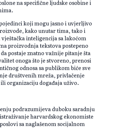
oslone na specifične ljudske osobine i
emima.
pojedinci koji mogu jasno i uvjerljivo
proizvode, kako unutar tima, tako i
 vještačka inteligencija sa lakoćom
ama proizvodnja tekstova postepeno
da postaje znatno važnije pitanje šta
valitet onoga što je stvoreno, prenosi
ntičnog odnosa sa publikom biće sve
enje društvenih mreža, privlačenje
ili organizaciju događaja uživo.
enju podrazumijeva duboku saradnju
 istraživanje harvardskog ekonomiste
 poslovi sa naglašenom socijalnom