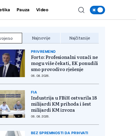
etika
Pauza
Video
Najnovije
Najčitanije
vojeno
PRIVREMENO
Forto: Profesionalni vozači ne
mogu više čekati, EK ponudili
smo provodivo rješenje
06. 08. 2026.
FIA
Industrija u FBiH ostvarila 18
milijardi KM prihoda i šest
milijardi KM izvoza
06. 08. 2026.
BEZ SPREMNOSTI DA PRIHVATI