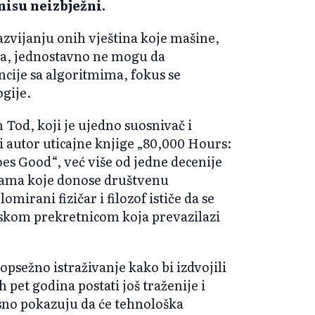
isu neizbježni.
azvijanju onih vještina koje mašine,
ka, jednostavno ne mogu da
cije sa algoritmima, fokus se
ogije.
Tod, koji je ujedno suosnivač i
i autor uticajne knjige „80,000 Hours:
es Good“, već više od jedne decenije
rama koje donose društvenu
omirani fizičar i filozof ističe da se
ijskom prekretnicom koja prevazilazi
 opsežno istraživanje kako bi izdvojili
pet godina postati još traženije i
jasno pokazuju da će tehnološka