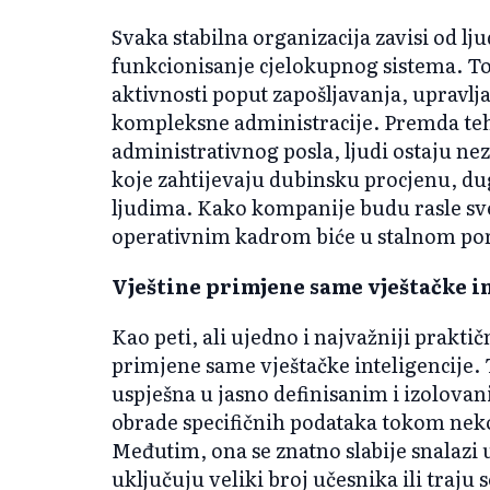
Svaka stabilna organizacija zavisi od lj
funkcionisanje cjelokupnog sistema. To
aktivnosti poput zapošljavanja, upravlj
kompleksne administracije. Premda tehn
administrativnog posla, ljudi ostaju ne
koje zahtijevaju dubinsku procjenu, dug
ljudima. Kako kompanije budu rasle sve
operativnim kadrom biće u stalnom po
Vještine primjene same vještačke i
Kao peti, ali ujedno i najvažniji praktič
primjene same vještačke inteligencije.
uspješna u jasno definisanim i izolova
obrade specifičnih podataka tokom neko
Međutim, ona se znatno slabije snalazi
uključuju veliki broj učesnika ili traj