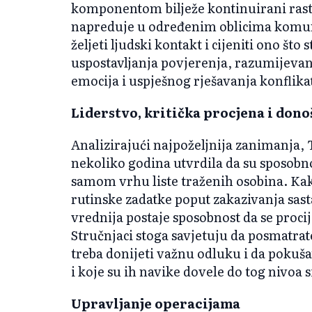
komponentom bilježe kontinuirani rast 
napreduje u određenim oblicima komunik
željeti ljudski kontakt i cijeniti ono što
uspostavljanja povjerenja, razumijeva
emocija i uspješnog rješavanja konflika
Liderstvo, kritička procjena i don
Analizirajući najpoželjnija zanimanja, T
nekoliko godina utvrdila da su sposobn
samom vrhu liste traženih osobina. Kak
rutinske zadatke poput zakazivanja sast
vrednija postaje sposobnost da se procije
Stručnjaci stoga savjetuju da posmatrat
treba donijeti važnu odluku i da pokuša
i koje su ih navike dovele do tog nivoa 
Upravljanje operacijama