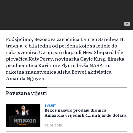
Podsjetimo, Bezosova zaručnica Lauren Sanchez 14.
travnja je bila jedna od pet žena koje su letjele do
ruba svemira. Uz nju su u kapsuli New Shepard bile
pjevačica Katy Perry, novinarka Gayle King, filmska
producentica Karianne Flynn, bivša NASA-ina
raketna znanstvenica Aisha Bowe i aktivistica
Amanda Nguyen.
Povezane vijesti
SVIJET
Bezos najavio prodaju dionica
Amazona vrijednih 4,1 milijardu dolara
05. 08. 2026.