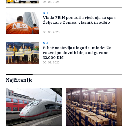
06. 08. 2026.
BIH
Vlada FBiH ponudila rješenja za spas
Željezare Zenica, vlasnik ih odbio
05. 08. 2026.
BIH
Bihać nastavlja ulagati u mlade: Za
razvoj poslovnih ideja osigurano
32.000 KM
05. 08. 2026.
Najčitanije