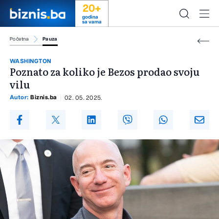
20+
godina
sa vama
Početna
Pauza
WASHINGTON
Poznato za koliko je Bezos prodao svoju
vilu
Autor:
Biznis.ba
02. 05. 2025.