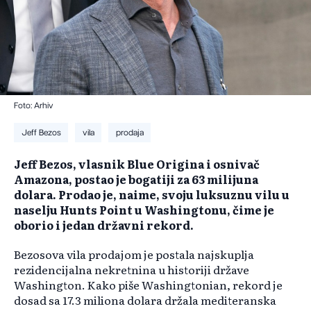
Foto: Arhiv
Jeff Bezos
vila
prodaja
Jeff Bezos, vlasnik Blue Origina i osnivač
Amazona, postao je bogatiji za 63 milijuna
dolara. Prodao je, naime, svoju luksuznu vilu u
naselju Hunts Point u Washingtonu, čime je
oborio i jedan državni rekord.
Bezosova vila prodajom je postala najskuplja
rezidencijalna nekretnina u historiji države
Washington. Kako piše Washingtonian, rekord je
dosad sa 17.3 miliona dolara držala mediteranska