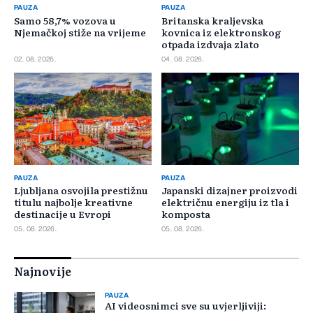
PAUZA
PAUZA
Samo 58,7% vozova u
Britanska kraljevska
Njemačkoj stiže na vrijeme
kovnica iz elektronskog
otpada izdvaja zlato
02. 08. 2026.
04. 08. 2026.
PAUZA
PAUZA
Ljubljana osvojila prestižnu
Japanski dizajner proizvodi
titulu najbolje kreativne
električnu energiju iz tla i
destinacije u Evropi
komposta
05. 08. 2026.
05. 08. 2026.
Najnovije
PAUZA
AI videosnimci sve su uvjerljiviji: