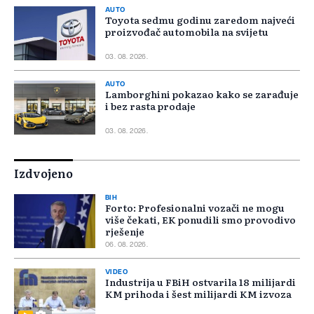
AUTO
Toyota sedmu godinu zaredom najveći
proizvođač automobila na svijetu
03. 08. 2026.
AUTO
Lamborghini pokazao kako se zarađuje
i bez rasta prodaje
03. 08. 2026.
Izdvojeno
BIH
Forto: Profesionalni vozači ne mogu
više čekati, EK ponudili smo provodivo
rješenje
06. 08. 2026.
VIDEO
Industrija u FBiH ostvarila 18 milijardi
KM prihoda i šest milijardi KM izvoza