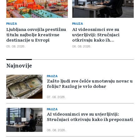
PAUZA
PAUZA
Ljubljana osvojila prestižnu
AI videosnimci sve su
titulu najbolje kreativne
uvjerljiviji: Stručnjaci
destinacije u Evropi
otkrivaju kako ih
prepoznati
05. 08. 2026.
06. 08. 2026.
Najnovije
PAUZA
Zašto ljudi sve češće umotavaju novac u
foliju? Razlog je vrlo dobar
07. 08. 2026.
PAUZA
AI videosnimci sve su uvjerljiviji:
Stručnjaci otkrivaju kako ih prepoznati
06. 08. 2026.