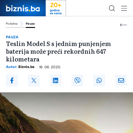
20+
godina
sa vama
Početna
Pauza
PAUZA
Teslin Model S s jednim punjenjem
baterija može preći rekordnih 647
kilometara
Autor:
Biznis.ba
16. 06. 2020.