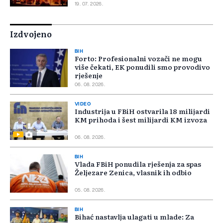
19. 07. 2026.
Izdvojeno
BIH
Forto: Profesionalni vozači ne mogu
više čekati, EK ponudili smo provodivo
rješenje
06. 08. 2026.
VIDEO
Industrija u FBiH ostvarila 18 milijardi
KM prihoda i šest milijardi KM izvoza
06. 08. 2026.
BIH
Vlada FBiH ponudila rješenja za spas
Željezare Zenica, vlasnik ih odbio
05. 08. 2026.
BIH
Bihać nastavlja ulagati u mlade: Za