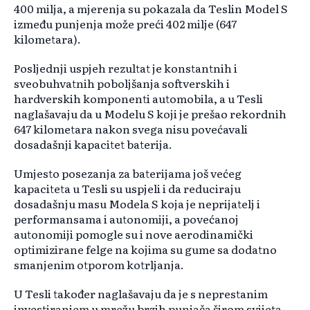
400 milja, a mjerenja su pokazala da Teslin Model S
između punjenja može preći 402 milje (647
kilometara).
Posljednji uspjeh rezultat je konstantnih i
sveobuhvatnih poboljšanja softverskih i
hardverskih komponenti automobila, a u Tesli
naglašavaju da u Modelu S koji je prešao rekordnih
647 kilometara nakon svega nisu povećavali
dosadašnji kapacitet baterija.
Umjesto posezanja za baterijama još većeg
kapaciteta u Tesli su uspjeli i da reduciraju
dosadašnju masu Modela S koja je neprijatelj i
performansama i autonomiji, a povećanoj
autonomiji pomogle su i nove aerodinamički
optimizirane felge na kojima su gume sa dodatno
smanjenim otporom kotrljanja.
U Tesli također naglašavaju da je s neprestanim
investiranjem u mrežu brzih punjača širom svijeta