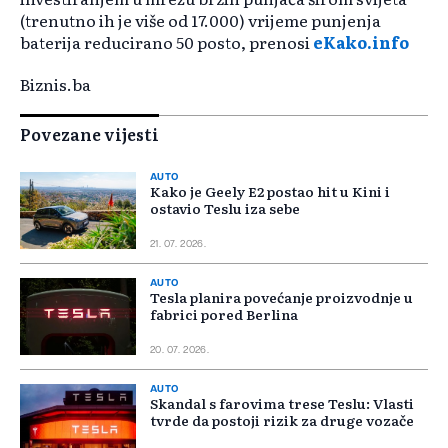
(trenutno ih je više od 17.000) vrijeme punjenja
baterija reducirano 50 posto, prenosi
eKako.info
Biznis.ba
Povezane vijesti
AUTO
Kako je Geely E2 postao hit u Kini i
ostavio Teslu iza sebe
21. 07. 2026.
AUTO
Tesla planira povećanje proizvodnje u
fabrici pored Berlina
20. 07. 2026.
AUTO
Skandal s farovima trese Teslu: Vlasti
tvrde da postoji rizik za druge vozače