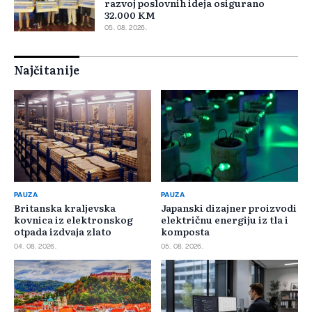
razvoj poslovnih ideja osigurano
32.000 KM
05. 08. 2026.
Najčitanije
PAUZA
PAUZA
Britanska kraljevska
Japanski dizajner proizvodi
kovnica iz elektronskog
električnu energiju iz tla i
otpada izdvaja zlato
komposta
04. 08. 2026.
05. 08. 2026.