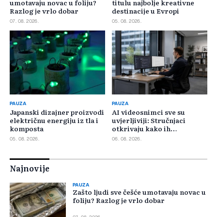
umotavaju novac u foliju?
titulu najbolje kreativne
Razlog je vrlo dobar
destinacije u Evropi
07. 08. 2026.
05. 08. 2026.
PAUZA
PAUZA
Japanski dizajner proizvodi
AI videosnimci sve su
električnu energiju iz tla i
uvjerljiviji: Stručnjaci
komposta
otkrivaju kako ih
prepoznati
05. 08. 2026.
06. 08. 2026.
Najnovije
PAUZA
Zašto ljudi sve češće umotavaju novac u
foliju? Razlog je vrlo dobar