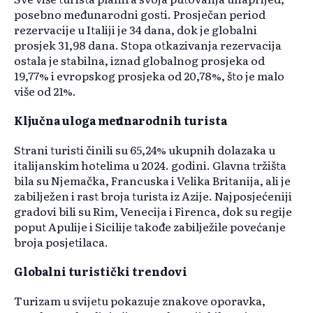
posebno međunarodni gosti. Prosječan period
rezervacije u Italiji je 34 dana, dok je globalni
prosjek 31,98 dana. Stopa otkazivanja rezervacija
ostala je stabilna, iznad globalnog prosjeka od
19,77% i evropskog prosjeka od 20,78%, što je malo
više od 21%.
Ključna uloga međunarodnih turista
Strani turisti činili su 65,24% ukupnih dolazaka u
italijanskim hotelima u 2024. godini. Glavna tržišta
bila su Njemačka, Francuska i Velika Britanija, ali je
zabilježen i rast broja turista iz Azije. Najposjećeniji
gradovi bili su Rim, Venecija i Firenca, dok su regije
poput Apulije i Sicilije takođe zabilježile povećanje
broja posjetilaca.
Globalni turistički trendovi
Turizam u svijetu pokazuje znakove oporavka,