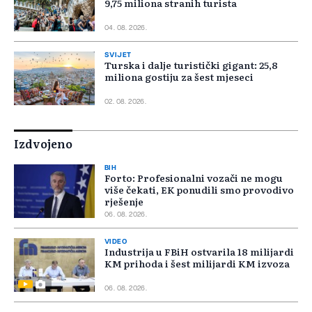
9,75 miliona stranih turista
04. 08. 2026.
SVIJET
Turska i dalje turistički gigant: 25,8
miliona gostiju za šest mjeseci
02. 08. 2026.
Izdvojeno
BIH
Forto: Profesionalni vozači ne mogu
više čekati, EK ponudili smo provodivo
rješenje
06. 08. 2026.
VIDEO
Industrija u FBiH ostvarila 18 milijardi
KM prihoda i šest milijardi KM izvoza
06. 08. 2026.