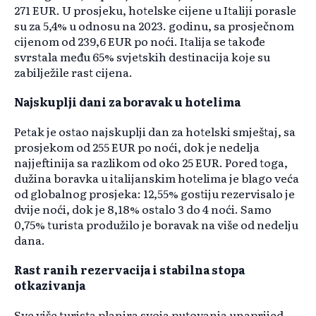
271 EUR. U prosjeku, hotelske cijene u Italiji porasle
su za 5,4% u odnosu na 2023. godinu, sa prosječnom
cijenom od 239,6 EUR po noći. Italija se takođe
svrstala među 65% svjetskih destinacija koje su
zabilježile rast cijena.
Najskuplji dani za boravak u hotelima
Petak je ostao najskuplji dan za hotelski smještaj, sa
prosjekom od 255 EUR po noći, dok je nedelja
najjeftinija sa razlikom od oko 25 EUR. Pored toga,
dužina boravka u italijanskim hotelima je blago veća
od globalnog prosjeka: 12,55% gostiju rezervisalo je
dvije noći, dok je 8,18% ostalo 3 do 4 noći. Samo
0,75% turista produžilo je boravak na više od nedelju
dana.
Rast ranih rezervacija i stabilna stopa
otkazivanja
Sve više turista planira svoja putovanja unaprijed,