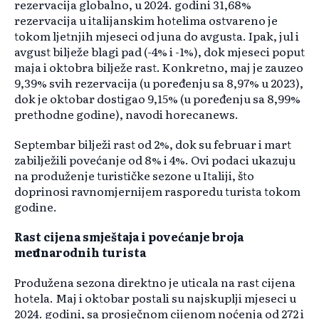
rezervacija globalno, u 2024. godini 31,68%
rezervacija u italijanskim hotelima ostvareno je
tokom ljetnjih mjeseci od juna do avgusta. Ipak, jul i
avgust bilježe blagi pad (-4% i -1%), dok mjeseci poput
maja i oktobra bilježe rast. Konkretno, maj je zauzeo
9,39% svih rezervacija (u poređenju sa 8,97% u 2023),
dok je oktobar dostigao 9,15% (u poređenju sa 8,99%
prethodne godine), navodi horecanews.
Septembar bilježi rast od 2%, dok su februar i mart
zabilježili povećanje od 8% i 4%. Ovi podaci ukazuju
na produženje turističke sezone u Italiji, što
doprinosi ravnomjernijem rasporedu turista tokom
godine.
Rast cijena smještaja i povećanje broja
međunarodnih turista
Produžena sezona direktno je uticala na rast cijena
hotela. Maj i oktobar postali su najskuplji mjeseci u
2024. godini, sa prosječnom cijenom noćenja od 272 i