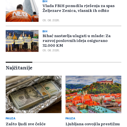
BIH
Vlada FBiH ponudila rješenja za spas
Željezare Zenica, vlasnik ih odbio
05. 08. 2026.
BIH
Bihać nastavlja ulagati u mlade: Za
razvoj poslovnih ideja osigurano
32.000 KM
05. 08. 2026.
Najčitanije
PAUZA
PAUZA
Zašto ljudi sve češće
Ljubljana osvojila prestižnu