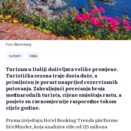
Foto: Bloomberg
turizam
Italija
Turizam u Italiji doživljava velike promjene.
Turistička sezona traje dosta duže, a
primijećen je porast unaprijed rezervisanih
putovanja. Zahvaljujući povećanju broja
međunarodnih turista, cijene smještaja rastu, a
posjete su ravnomjernije raspoređene tokom
cijele godine.
Prema izvještaju Hotel Booking Trends platforme
SiteMinder, koja analizira više od 125 miliona