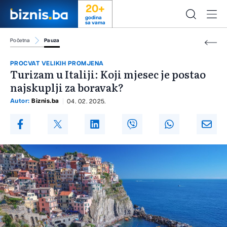
20+
godina
sa vama
Početna
Pauza
PROCVAT VELIKIH PROMJENA
Turizam u Italiji: Koji mjesec je postao
najskuplji za boravak?
Autor:
Biznis.ba
04. 02. 2025.