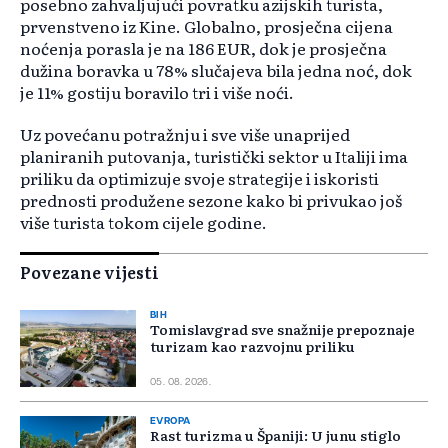
posebno zahvaljujući povratku azijskih turista,
prvenstveno iz Kine. Globalno, prosječna cijena
noćenja porasla je na 186 EUR, dok je prosječna
dužina boravka u 78% slučajeva bila jedna noć, dok
je 11% gostiju boravilo tri i više noći.
Uz povećanu potražnju i sve više unaprijed
planiranih putovanja, turistički sektor u Italiji ima
priliku da optimizuje svoje strategije i iskoristi
prednosti produžene sezone kako bi privukao još
više turista tokom cijele godine.
Povezane vijesti
BIH
Tomislavgrad sve snažnije prepoznaje
turizam kao razvojnu priliku
05. 08. 2026.
EVROPA
Rast turizma u Španiji: U junu stiglo