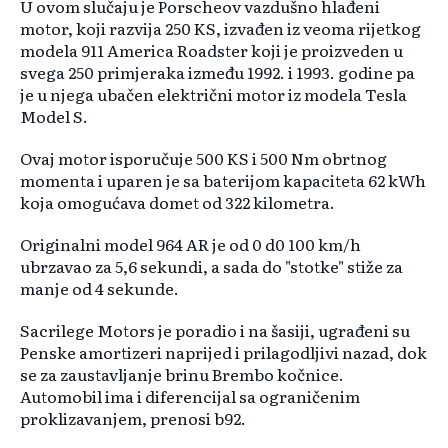
U ovom slučaju je Porscheov vazdušno hlađeni
motor, koji razvija 250 KS, izvađen iz veoma rijetkog
modela 911 America Roadster koji je proizveden u
svega 250 primjeraka između 1992. i 1993. godine pa
je u njega ubačen električni motor iz modela Tesla
Model S.
Ovaj motor isporučuje 500 KS i 500 Nm obrtnog
momenta i uparen je sa baterijom kapaciteta 62 kWh
koja omogućava domet od 322 kilometra.
Originalni model 964 AR je od 0 d0 100 km/h
ubrzavao za 5,6 sekundi, a sada do "stotke" stiže za
manje od 4 sekunde.
Sacrilege Motors je poradio i na šasiji, ugrađeni su
Penske amortizeri naprijed i prilagodljivi nazad, dok
se za zaustavljanje brinu Brembo kočnice.
Automobil ima i diferencijal sa ograničenim
proklizavanjem, prenosi b92.