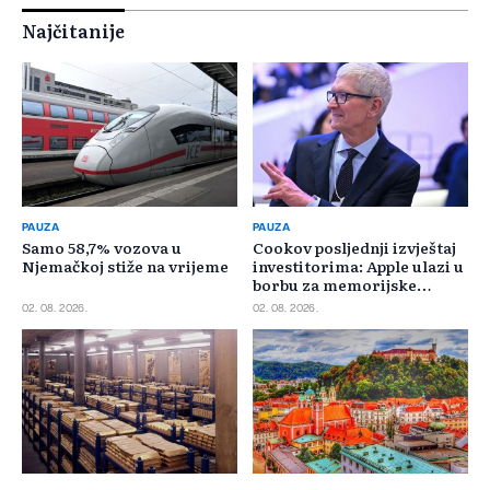
Najčitanije
PAUZA
PAUZA
Samo 58,7% vozova u
Cookov posljednji izvještaj
Njemačkoj stiže na vrijeme
investitorima: Apple ulazi u
borbu za memorijske
čipove
02. 08. 2026.
02. 08. 2026.