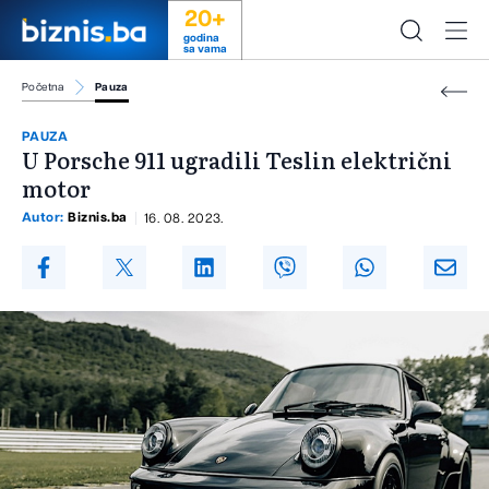
20+
godina
sa vama
Početna
Pauza
PAUZA
U Porsche 911 ugradili Teslin električni
motor
Autor:
Biznis.ba
16. 08. 2023.