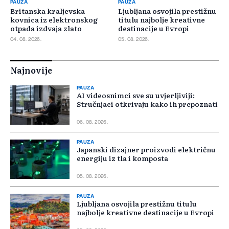
PAUZA
PAUZA
Britanska kraljevska
Ljubljana osvojila prestižnu
kovnica iz elektronskog
titulu najbolje kreativne
otpada izdvaja zlato
destinacije u Evropi
04. 08. 2026.
05. 08. 2026.
Najnovije
PAUZA
AI videosnimci sve su uvjerljiviji:
Stručnjaci otkrivaju kako ih prepoznati
06. 08. 2026.
PAUZA
Japanski dizajner proizvodi električnu
energiju iz tla i komposta
05. 08. 2026.
PAUZA
Ljubljana osvojila prestižnu titulu
najbolje kreativne destinacije u Evropi