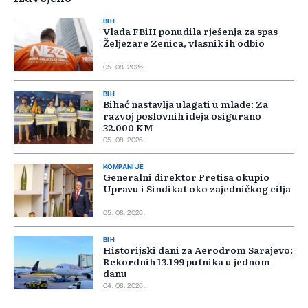
BIH
Vlada FBiH ponudila rješenja za spas
Željezare Zenica, vlasnik ih odbio
05. 08. 2026.
BIH
Bihać nastavlja ulagati u mlade: Za
razvoj poslovnih ideja osigurano
32.000 KM
05. 08. 2026.
KOMPANIJE
Generalni direktor Pretisa okupio
Upravu i Sindikat oko zajedničkog cilja
05. 08. 2026.
BIH
Historijski dani za Aerodrom Sarajevo:
Rekordnih 13.199 putnika u jednom
danu
04. 08. 2026.