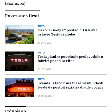
(Biznis.ba)
Povezane vijesti
AUTO
Kako je Geely E2 postao hit u Kini i
ostavio Teslu iza sebe
21. 07. 2026.
AUTO
Tesla planira povećanje proizvodnje u
fabrici pored Berlina
20. 07. 2026.
AUTO
Skandal s farovima trese Teslu: Vlasti
tvrde da postoji rizik za druge vozače
19. 07. 2026.
Izdvojeno