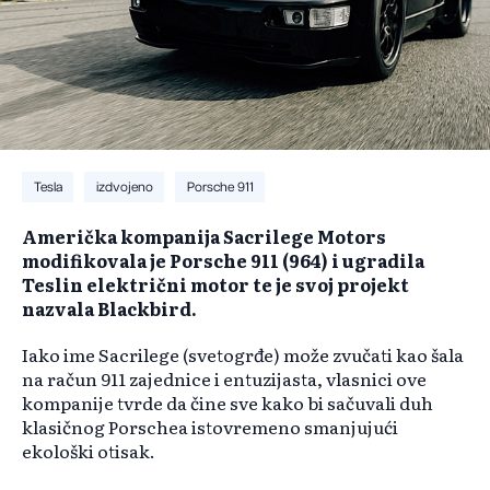
Tesla
izdvojeno
Porsche 911
Američka kompanija Sacrilege Motors
modifikovala je Porsche 911 (964) i ugradila
Teslin električni motor te je svoj projekt
nazvala Blackbird.
Iako ime Sacrilege (svetogrđe) može zvučati kao šala
na račun 911 zajednice i entuzijasta, vlasnici ove
kompanije tvrde da čine sve kako bi sačuvali duh
klasičnog Porschea istovremeno smanjujući
ekološki otisak.