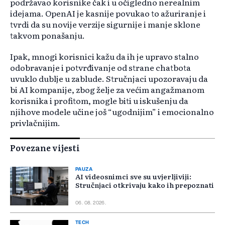
podržavao korisnike čak i u očigledno nerealnim
idejama. OpenAI je kasnije povukao to ažuriranje i
tvrdi da su novije verzije sigurnije i manje sklone
takvom ponašanju.
Ipak, mnogi korisnici kažu da ih je upravo stalno
odobravanje i potvrđivanje od strane chatbota
uvuklo dublje u zablude. Stručnjaci upozoravaju da
bi AI kompanije, zbog želje za većim angažmanom
korisnika i profitom, mogle biti u iskušenju da
njihove modele učine još “ugodnijim” i emocionalno
privlačnijim.
Povezane vijesti
PAUZA
AI videosnimci sve su uvjerljiviji:
Stručnjaci otkrivaju kako ih prepoznati
06. 08. 2026.
TECH