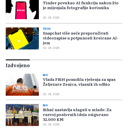
Tinder povukao AI funkciju nakon što
je mijenjala fotografije korisnika
05. 08. 2026.
TECH
Snapchat više neće preporučivati
videozapise u potpunosti kreirane AI-
jem
03. 08. 2026.
Izdvojeno
BIH
Vlada FBiH ponudila rješenja za spas
Željezare Zenica, vlasnik ih odbio
05. 08. 2026.
BIH
Bihać nastavlja ulagati u mlade: Za
razvoj poslovnih ideja osigurano
32.000 KM
05. 08. 2026.