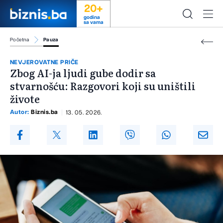
20+
godina
sa vama
Početna
Pauza
NEVJEROVATNE PRIČE
Zbog AI-ja ljudi gube dodir sa
stvarnošću: Razgovori koji su uništili
živote
Autor:
Biznis.ba
13. 05. 2026.