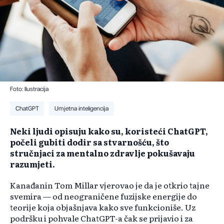
Foto: Ilustracija
ChatGPT
Umjetna inteligencija
Neki ljudi opisuju kako su, koristeći ChatGPT,
počeli gubiti dodir sa stvarnošću, što
stručnjaci za mentalno zdravlje pokušavaju
razumjeti.
Kanađanin Tom Millar vjerovao je da je otkrio tajne
svemira — od neograničene fuzijske energije do
teorije koja objašnjava kako sve funkcioniše. Uz
podršku i pohvale ChatGPT-a čak se prijavio i za