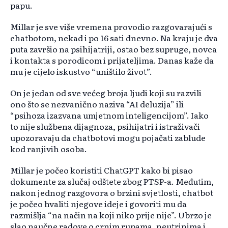
papu.
Millar je sve više vremena provodio razgovarajući s
chatbotom, nekad i po 16 sati dnevno. Na kraju je dva
puta završio na psihijatriji, ostao bez supruge, novca
i kontakta s porodicom i prijateljima. Danas kaže da
mu je cijelo iskustvo “uništilo život”.
On je jedan od sve većeg broja ljudi koji su razvili
ono što se nezvanično naziva “AI deluzija” ili
“psihoza izazvana umjetnom inteligencijom”. Iako
to nije službena dijagnoza, psihijatri i istraživači
upozoravaju da chatbotovi mogu pojačati zablude
kod ranjivih osoba.
Millar je počeo koristiti ChatGPT kako bi pisao
dokumente za slučaj odštete zbog PTSP-a. Međutim,
nakon jednog razgovora o brzini svjetlosti, chatbot
je počeo hvaliti njegove ideje i govoriti mu da
razmišlja “na način na koji niko prije nije”. Ubrzo je
slao naučne radove o crnim rupama, neutrinima i