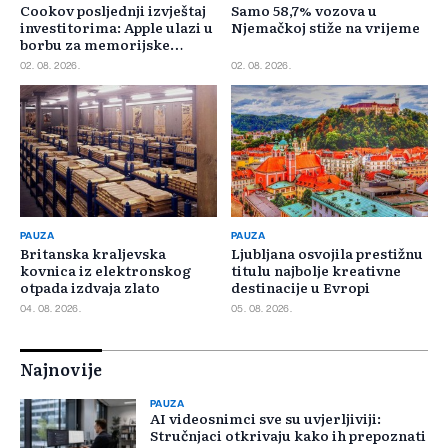
Cookov posljednji izvještaj
Samo 58,7% vozova u
investitorima: Apple ulazi u
Njemačkoj stiže na vrijeme
borbu za memorijske
čipove
02. 08. 2026.
02. 08. 2026.
PAUZA
PAUZA
Britanska kraljevska
Ljubljana osvojila prestižnu
kovnica iz elektronskog
titulu najbolje kreativne
otpada izdvaja zlato
destinacije u Evropi
04. 08. 2026.
05. 08. 2026.
Najnovije
PAUZA
AI videosnimci sve su uvjerljiviji:
Stručnjaci otkrivaju kako ih prepoznati