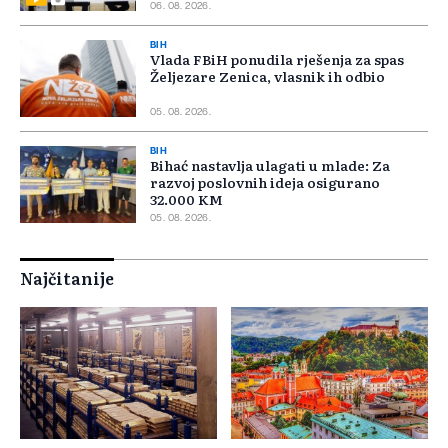
06. 08. 2026.
BIH
Vlada FBiH ponudila rješenja za spas
Željezare Zenica, vlasnik ih odbio
05. 08. 2026.
BIH
Bihać nastavlja ulagati u mlade: Za
razvoj poslovnih ideja osigurano
32.000 KM
05. 08. 2026.
Najčitanije