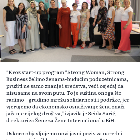
“Kroz start-up program “Strong Woman, Strong
Business želimo ženama-budućim poduzetnicama,
pružiti ne samo znanje i sredstva, već i osjećaj da
nisu same na svom putu. To je suština onoga što
radimo – gradimo mrežu solidarnosti i podrške, jer
vjerujemo da ekonomsko osnaživanje žena znači
jačanje cijelog društva,” izjavila je Seida Sarić,
direktorica Žene za Žene International u BiH.
Uskoro objavljujemo novi javni poziv za naredni
tromjesečni ciiklus start-up programa “Strong