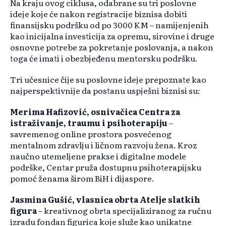
Na kraju ovog ciklusa, odabrane su tri poslovne
ideje koje će nakon registracije biznisa dobiti
finansijsku podršku od po 3000 KM – namijenjenih
kao inicijalna investicija za opremu, sirovine i druge
osnovne potrebe za pokretanje poslovanja, a nakon
toga će imati i obezbjeđenu mentorsku podršku.
Tri učesnice čije su poslovne ideje prepoznate kao
najperspektivnije da postanu uspješni biznisi su:
Merima Hafizović, osnivačica Centra za
istraživanje, traumu i psihoterapiju
–
savremenog online prostora posvećenog
mentalnom zdravlju i ličnom razvoju žena. Kroz
naučno utemeljene prakse i digitalne modele
podrške, Centar pruža dostupnu psihoterapijsku
pomoć ženama širom BiH i dijaspore.
Jasmina Gušić, vlasnica obrta Atelje slatkih
figura
– kreativnog obrta specijaliziranog za ručnu
izradu fondan figurica koje služe kao unikatne