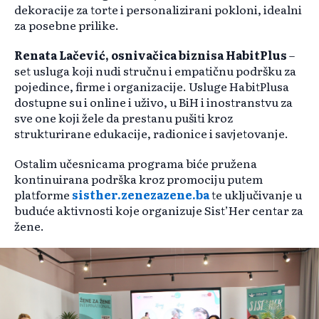
dekoracije za torte i personalizirani pokloni, idealni
za posebne prilike.
Renata Lačević, osnivačica biznisa HabitPlus
–
set usluga koji nudi stručnu i empatičnu podršku za
pojedince, firme i organizacije. Usluge HabitPlusa
dostupne su i online i uživo, u BiH i inostranstvu za
sve one koji žele da prestanu pušiti kroz
strukturirane edukacije, radionice i savjetovanje.
Ostalim učesnicama programa biće pružena
kontinuirana podrška kroz promociju putem
platforme
sisther.zenezazene.ba
te uključivanje u
buduće aktivnosti koje organizuje Sist’Her centar za
žene.