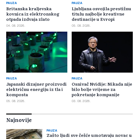
PAUZA
PAUZA
Britanska kraljevska
Ljubljana osvojila prestižnu
kovnica iz elektronskog
titulu najbolje kreativne
otpada izdvaja zlato
destinacije u Evropi
04. 08. 2026.
05. 08. 2026.
PAUZA
PAUZA
Japanski dizajner proizvodi
Osnivač Nvidije: Nikada nije
električnu energiju iz tla i
bilo bolje vrijeme za
komposta
pokretanje kompanije
05. 08. 2026.
03. 08. 2026.
Najnovije
PAUZA
Zašto ljudi sve češće umotavaju novac u