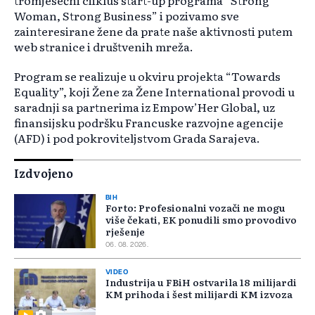
Woman, Strong Business” i pozivamo sve
zainteresirane žene da prate naše aktivnosti putem
web stranice i društvenih mreža.
Program se realizuje u okviru projekta “Towards
Equality”, koji Žene za Žene International provodi u
saradnji sa partnerima iz Empow’Her Global, uz
finansijsku podršku Francuske razvojne agencije
(AFD) i pod pokroviteljstvom Grada Sarajeva.
Izdvojeno
BIH
Forto: Profesionalni vozači ne mogu
više čekati, EK ponudili smo provodivo
rješenje
06. 08. 2026.
VIDEO
Industrija u FBiH ostvarila 18 milijardi
KM prihoda i šest milijardi KM izvoza