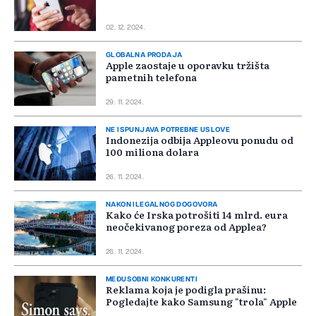
02. 12. 2024.
GLOBALNA PRODAJA
Apple zaostaje u oporavku tržišta
pametnih telefona
29. 11. 2024.
NE ISPUNJAVA POTREBNE USLOVE
Indonezija odbija Appleovu ponudu od
100 miliona dolara
26. 11. 2024.
NAKON ILEGALNOG DOGOVORA
Kako će Irska potrošiti 14 mlrd. eura
neočekivanog poreza od Applea?
26. 11. 2024.
MEĐUSOBNI KONKURENTI
Reklama koja je podigla prašinu:
Pogledajte kako Samsung "trola" Apple