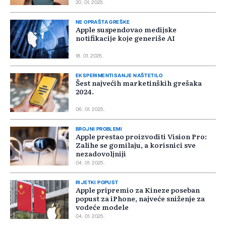
20. 01. 2025.
NE OPRAŠTA GREŠKE
Apple suspendovao medijske
notifikacije koje generiše AI
18. 01. 2025.
EKSPERIMENTISANJE NAŠTETILO
Šest najvećih marketinških grešaka
2024.
06. 01. 2025.
BROJNI PROBLEMI
Apple prestao proizvoditi Vision Pro:
Zalihe se gomilaju, a korisnici sve
nezadovoljniji
04. 01. 2025.
RIJETKI POPUST
Apple pripremio za Kineze poseban
popust za iPhone, najveće sniženje za
vodeće modele
04. 01. 2025.