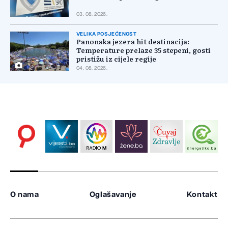
03. 08. 2026.
VELIKA POSJEĆENOST
Panonska jezera hit destinacija:
Temperature prelaze 35 stepeni, gosti
pristižu iz cijele regije
04. 08. 2026.
O nama
Oglašavanje
Kontakt