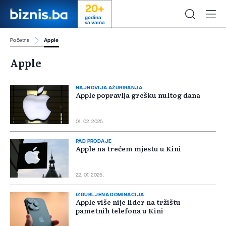
20+
godina
sa vama
Početna
Apple
Apple
NAJNOVIJA AŽURIRANJA
Apple popravlja grešku nultog dana
01. 02. 2025.
PAD PRODAJE
Apple na trećem mjestu u Kini
22. 01. 2025.
IZGUBLJENA DOMINACIJA
Apple više nije lider na tržištu
pametnih telefona u Kini