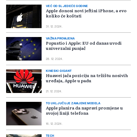
VEĆ OD SLJEDEĆE GODINE
Apple donosi novi jeftini iPhone, a evo
koliko će koštati
31. 12. 2024.
VAŽNA PROMJENA
Popustio i Apple: EU od danas uvodi
univerzalni punjač
28. 12. 2024.
KINESKI GIGANT
Huawei jača poziciju na tržištu nosivih
uređaja, Apple u padu
21. 12. 2024.
TO UKLJUČUJE ZAMJENE MODELA
Apple planira da napravi promjene u
svojoj liniji telefona
16. 12. 2024.
TECH