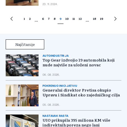
23. 11. 2024.
1
2
6
7
8
9
10
11
12
18
19
...
...
Najčitanije
AUTOINDUSTRIJA
Top Gear izdvojio 19 automobila koji
nude najviše za uloženi novac
06. 08. 2026.
POKRENUO INICIJATIVU
Generalni direktor Pretisa okupio
Upravu i Sindikat oko zajedničkog cilja
05. 08. 2026.
NASTAVAK RASTA
UIO prikupila 395 miliona KM više
indirektnih poreza nego lani