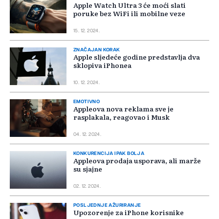
Apple Watch Ultra 3 će moći slati
poruke bez WiFi ili mobilne veze
15. 12. 2024.
ZNAČAJAN KORAK
Apple sljedeće godine predstavlja dva
sklopiva iPhonea
10. 12. 2024.
EMOTIVNO
Appleova nova reklama sve je
rasplakala, reagovao i Musk
04. 12. 2024.
KONKURENCIJA IPAK BOLJA
Appleova prodaja usporava, ali marže
su sjajne
02. 12. 2024.
POSLJEDNJE AŽURIRANJE
Upozorenje za iPhone korisnike