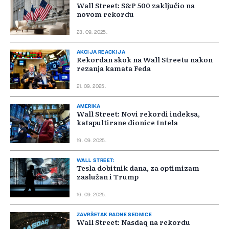
Wall Street: S&P 500 zaključio na
novom rekordu
23. 09. 2025.
AKCIJA REACKIJA
Rekordan skok na Wall Streetu nakon
rezanja kamata Feda
21. 09. 2025.
AMERIKA
Wall Street: Novi rekordi indeksa,
katapultirane dionice Intela
19. 09. 2025.
WALL STREET:
Tesla dobitnik dana, za optimizam
zaslužan i Trump
16. 09. 2025.
ZAVRŠETAK RADNE SEDMICE
Wall Street: Nasdaq na rekordu