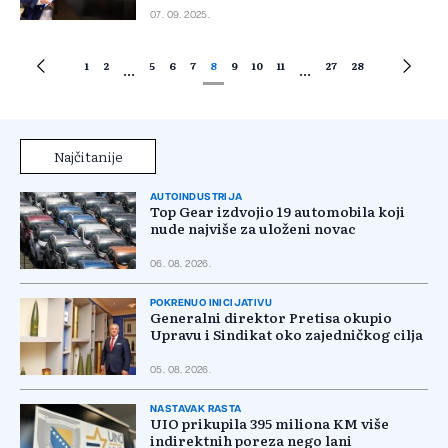
07. 09. 2025.
1
2
5
6
7
8
9
10
11
27
28
...
...
Najčitanije
AUTOINDUSTRIJA
Top Gear izdvojio 19 automobila koji
nude najviše za uloženi novac
06. 08. 2026.
POKRENUO INICIJATIVU
Generalni direktor Pretisa okupio
Upravu i Sindikat oko zajedničkog cilja
05. 08. 2026.
NASTAVAK RASTA
UIO prikupila 395 miliona KM više
indirektnih poreza nego lani