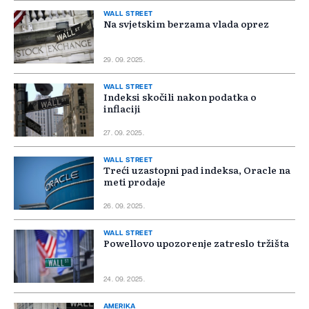
WALL STREET
Na svjetskim berzama vlada oprez
29. 09. 2025.
WALL STREET
Indeksi skočili nakon podatka o
inflaciji
27. 09. 2025.
WALL STREET
Treći uzastopni pad indeksa, Oracle na
meti prodaje
26. 09. 2025.
WALL STREET
Powellovo upozorenje zatreslo tržišta
24. 09. 2025.
AMERIKA