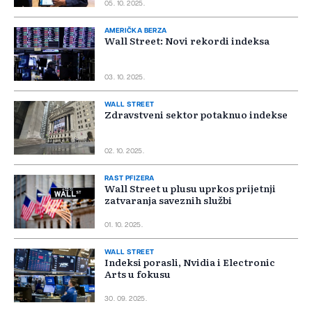
05. 10. 2025.
AMERIČKA BERZA
Wall Street: Novi rekordi indeksa
03. 10. 2025.
WALL STREET
Zdravstveni sektor potaknuo indekse
02. 10. 2025.
RAST PFIZERA
Wall Street u plusu uprkos prijetnji
zatvaranja saveznih službi
01. 10. 2025.
WALL STREET
Indeksi porasli, Nvidia i Electronic
Arts u fokusu
30. 09. 2025.