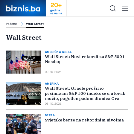
20+
godina
sa vama
Početna
Wall Street
Wall Street
AMERIČKA BERZA
Wall Street: Novi rekordi za S&P 500 i
Nasdaq
09. 10. 2025.
AMERIKA
Wall Street: Oracle proširio
pesimizam S&P 500 indeks se u utorak
mučio, pogođen padom dionica Ora
08. 10. 2025.
BERZA
Svjetske berze na rekordnim nivoima