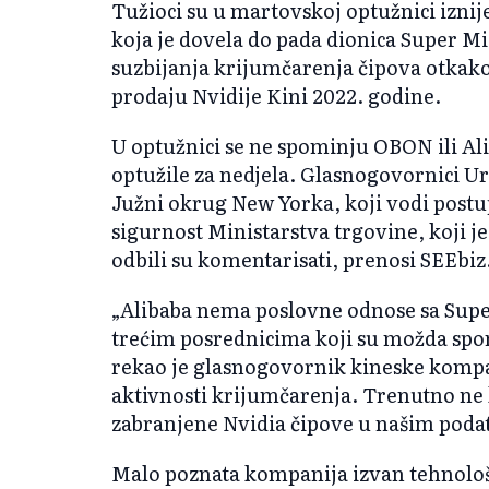
Tužioci su u martovskoj optužnici iznije
koja je dovela do pada dionica Super Mi
suzbijanja krijumčarenja čipova otkako
prodaju Nvidije Kini 2022. godine.
U optužnici se ne spominju OBON ili Ali
optužile za nedjela. Glasnogovornici U
Južni okrug New Yorka, koji vodi postup
sigurnost Ministarstva trgovine, koji je
odbili su komentarisati, prenosi SEEbiz
„Alibaba nema poslovne odnose sa Sup
trećim posrednicima koji su možda spo
rekao je glasnogovornik kineske kompa
aktivnosti krijumčarenja. Trenutno ne 
zabranjene Nvidia čipove u našim pod
Malo poznata kompanija izvan tehnolo