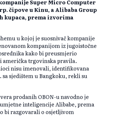
a kompanije Super Micro Computer
rp. čipove u Kinu, a Alibaba Group
jih kupaca, prema izvorima
 shemu u kojoj je suosnivač kompanije
menovanom kompanijom iz jugoistočne
posrednika kako bi preusmjerio
i američka trgovinska pravila.
ioci nisu imenovali, identifikovana
sa sjedištem u Bangkoku, rekli su
servera prodanih OBON-u navodno je
 umjetne inteligencije Alibabe, prema
o bi razgovarali o osjetljivom