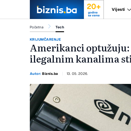
20+
Vijesti
godina
sa vama
Početna
Tech
KRIJUMČARENJE
Amerikanci optužuju: 
ilegalnim kanalima st
Autor:
Biznis.ba
13. 05. 2026.