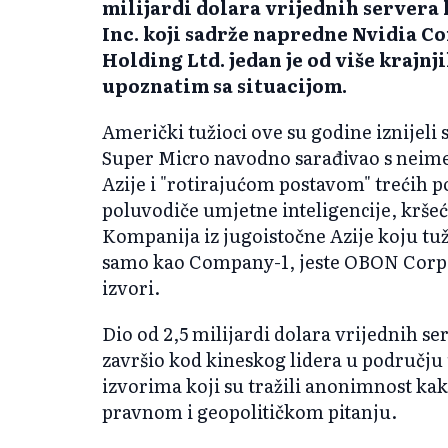
milijardi dolara vrijednih server
Inc. koji sadrže napredne Nvidia Co
Holding Ltd. jedan je od više krajn
upoznatim sa situacijom.
Američki tužioci ove su godine iznijeli
Super Micro navodno sarađivao s nei
Azije i "rotirajućom postavom" trećih 
poluvodiče umjetne inteligencije, kršeć
Kompanija iz jugoistočne Azije koju tuž
samo kao Company-1, jeste OBON Corp. 
izvori.
Dio od 2,5 milijardi dolara vrijednih 
završio kod kineskog lidera u području
izvorima koji su tražili anonimnost kak
pravnom i geopolitičkom pitanju.