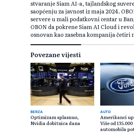
stvaranje Siam AI-a, tajlandskog suve
saopćenju za javnost iz maja 2024. OBON 
servere u mali podatkovni centar u Ban
OBON da pokrene Siam AI Cloud i revolu
osnovan kao zasebna kompanija četiri m
Povezane vijesti
BERZA
AUTO
Optimizam splasnuo,
Amerikanci up
Nvidia dobitnica dana
Više od 135.000
automobila pot