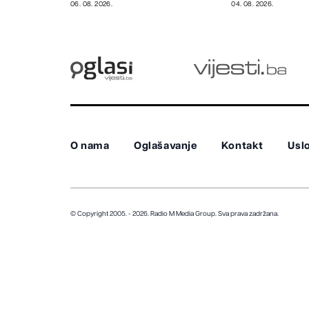
rizično
06. 08. 2026.
04. 08. 2026.
O nama
Oglašavanje
Kontakt
Uslo
© Copyright 2005. - 2026. Radio M Media Group.
Sva prava zadržana.