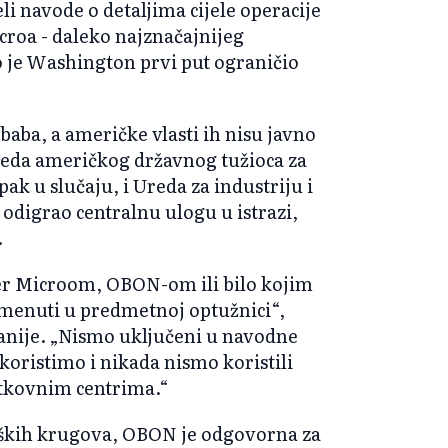
li navode o detaljima cijele operacije
croa - daleko najznačajnijeg
 je Washington prvi put ograničio
baba, a američke vlasti ih nisu javno
reda američkog državnog tužioca za
ak u slučaju, i Ureda za industriju i
 odigrao centralnu ulogu u istrazi,
.
er Microom, OBON-om ili bilo kojim
menuti u predmetnoj optužnici“,
nije. „Nismo uključeni u navodne
koristimo i nikada nismo koristili
atkovnim centrima.“
ških krugova, OBON je odgovorna za