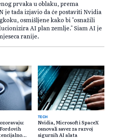
renog prvaka u oblaku, prema
je tada izjavio da će postaviti Nvidia
gkoku, osmišljene kako bi "osnažili
cionizira AI plan zemlje." Siam AI je
jeseca ranije.
TECH
ozoravaju:
Nvidia, Microsoft i SpaceX
 Fordovih
osnovali savez za razvoj
encijalno
sigurnih AI alata