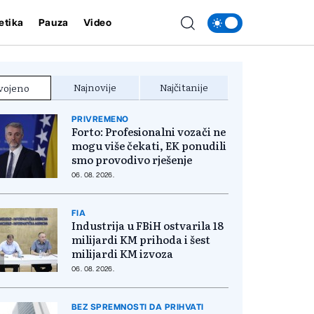
etika
Pauza
Video
Najnovije
Najčitanije
vojeno
PRIVREMENO
Forto: Profesionalni vozači ne
mogu više čekati, EK ponudili
smo provodivo rješenje
06. 08. 2026.
FIA
Industrija u FBiH ostvarila 18
milijardi KM prihoda i šest
milijardi KM izvoza
06. 08. 2026.
BEZ SPREMNOSTI DA PRIHVATI