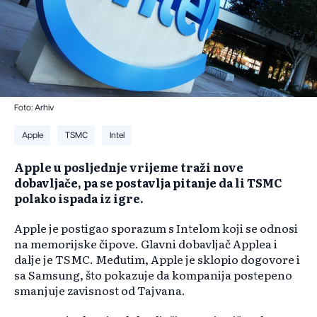
Foto: Arhiv
Apple
TSMC
Intel
Apple u posljednje vrijeme traži nove
dobavljače, pa se postavlja pitanje da li TSMC
polako ispada iz igre.
Apple je postigao sporazum s Intelom koji se odnosi
na memorijske čipove. Glavni dobavljač Applea i
dalje je TSMC. Međutim, Apple je sklopio dogovore i
sa Samsung, što pokazuje da kompanija postepeno
smanjuje zavisnost od Tajvana.