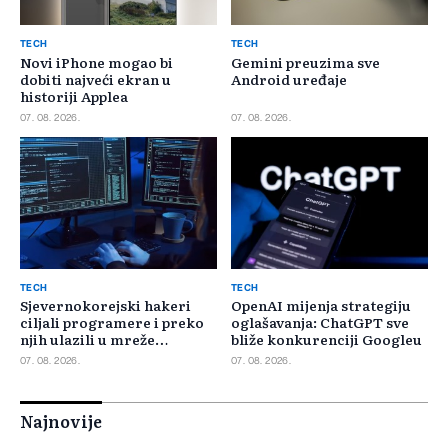
TECH
TECH
Novi iPhone mogao bi
Gemini preuzima sve
dobiti najveći ekran u
Android uređaje
historiji Applea
07. 08. 2026.
07. 08. 2026.
TECH
TECH
Sjevernokorejski hakeri
OpenAI mijenja strategiju
ciljali programere i preko
oglašavanja: ChatGPT sve
njih ulazili u mreže
bliže konkurenciji Googleu
kompanija
07. 08. 2026.
07. 08. 2026.
Najnovije