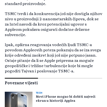
standard proizvodnje.
TSMC tvrdi i da konkurencija još nije dostigla njihov
nivo u proizvodnji 2-nanometarskih čipova, dok se
za Intel navodi da kroz potencijalni ugovor s
Appleom pokušava osigurati dodatne državne
subvencije.
Ipak, opširna reagovanja vodećih ljudi TSMC-a
povodom Appleovih poteza pokazuju da se iza svega
krije određeni zaokret koji još nije potpuno jasan.
Ostaje pitanje da li se Apple priprema za moguće
geopolitičke i tržišne turbulencije koje bi mogle
pogoditi Tajvan i poslovanje TSMC-a.
Povezane vijesti
TECH
Novi iPhone mogao bi dobiti najveći
ekran u historiji Applea