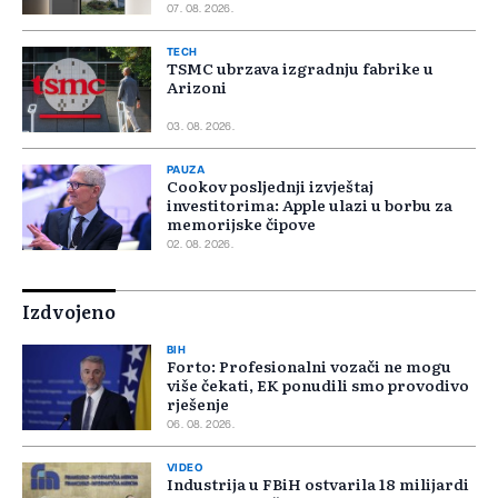
07. 08. 2026.
TECH
TSMC ubrzava izgradnju fabrike u
Arizoni
03. 08. 2026.
PAUZA
Cookov posljednji izvještaj
investitorima: Apple ulazi u borbu za
memorijske čipove
02. 08. 2026.
Izdvojeno
BIH
Forto: Profesionalni vozači ne mogu
više čekati, EK ponudili smo provodivo
rješenje
06. 08. 2026.
VIDEO
Industrija u FBiH ostvarila 18 milijardi