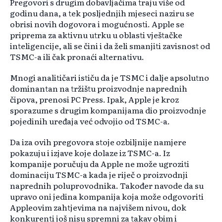
Pregovori s drugim dobavljačima traju više od
godinu dana, a tek posljednjih mjeseci naziru se
obrisi novih dogovora i mogućnosti. Apple se
priprema za aktivnu utrku u oblasti vještačke
inteligencije, ali se čini i da želi smanjiti zavisnost od
TSMC-a ili čak pronaći alternativu.
Mnogi analitičari ističu da je TSMC i dalje apsolutno
dominantan na tržištu proizvodnje naprednih
čipova, prenosi PC Press. Ipak, Apple je kroz
sporazume s drugim kompanijama dio proizvodnje
pojedinih uređaja već odvojio od TSMC-a.
Da iza ovih pregovora stoje ozbiljnije namjere
pokazuju i izjave koje dolaze iz TSMC-a. Iz
kompanije poručuju da Apple ne može ugroziti
dominaciju TSMC-a kada je riječ o proizvodnji
naprednih poluprovodnika. Također navode da su
upravo oni jedina kompanija koja može odgovoriti
Appleovim zahtjevima na najvišem nivou, dok
konkurenti još nisu spremni za takav obim i