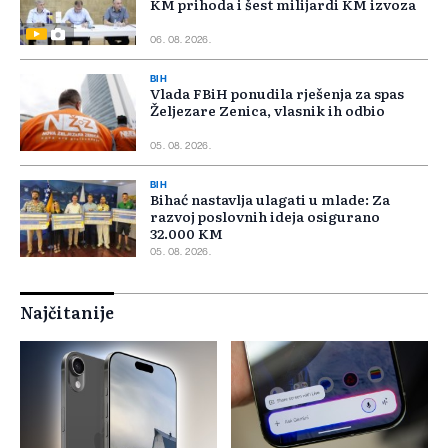
KM prihoda i šest milijardi KM izvoza
06. 08. 2026.
BIH
Vlada FBiH ponudila rješenja za spas
Željezare Zenica, vlasnik ih odbio
05. 08. 2026.
BIH
Bihać nastavlja ulagati u mlade: Za
razvoj poslovnih ideja osigurano
32.000 KM
05. 08. 2026.
Najčitanije