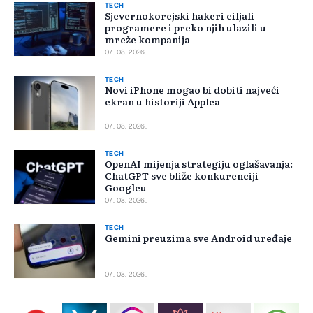
TECH
Sjevernokorejski hakeri ciljali
programere i preko njih ulazili u
mreže kompanija
07. 08. 2026.
TECH
Novi iPhone mogao bi dobiti najveći
ekran u historiji Applea
07. 08. 2026.
TECH
OpenAI mijenja strategiju oglašavanja:
ChatGPT sve bliže konkurenciji
Googleu
07. 08. 2026.
TECH
Gemini preuzima sve Android uređaje
07. 08. 2026.