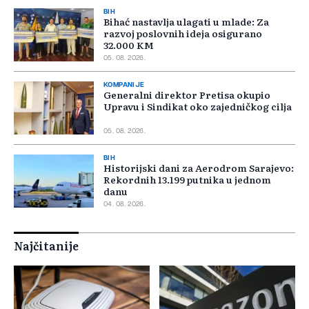
BIH
Bihać nastavlja ulagati u mlade: Za
razvoj poslovnih ideja osigurano
32.000 KM
05. 08. 2026.
KOMPANIJE
Generalni direktor Pretisa okupio
Upravu i Sindikat oko zajedničkog cilja
05. 08. 2026.
BIH
Historijski dani za Aerodrom Sarajevo:
Rekordnih 13.199 putnika u jednom
danu
04. 08. 2026.
Najčitanije