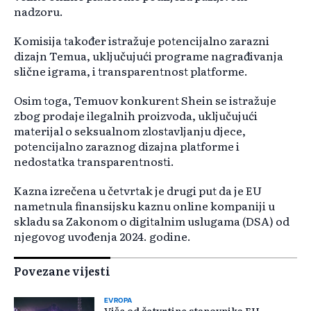
nadzoru.
Komisija također istražuje potencijalno zarazni
dizajn Temua, uključujući programe nagrađivanja
slične igrama, i transparentnost platforme.
Osim toga, Temuov konkurent Shein se istražuje
zbog prodaje ilegalnih proizvoda, uključujući
materijal o seksualnom zlostavljanju djece,
potencijalno zaraznog dizajna platforme i
nedostatka transparentnosti.
Kazna izrečena u četvrtak je drugi put da je EU
nametnula finansijsku kaznu online kompaniji u
skladu sa Zakonom o digitalnim uslugama (DSA) od
njegovog uvođenja 2024. godine.
Povezane vijesti
EVROPA
Više od četvrtine stanovnika EU