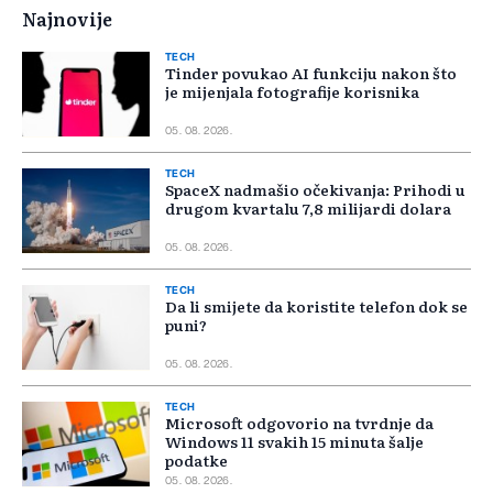
Najnovije
TECH
Tinder povukao AI funkciju nakon što
je mijenjala fotografije korisnika
05. 08. 2026.
TECH
SpaceX nadmašio očekivanja: Prihodi u
drugom kvartalu 7,8 milijardi dolara
05. 08. 2026.
TECH
Da li smijete da koristite telefon dok se
puni?
05. 08. 2026.
TECH
Microsoft odgovorio na tvrdnje da
Windows 11 svakih 15 minuta šalje
podatke
05. 08. 2026.