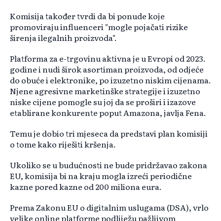
Komisija također tvrdi da bi ponude koje
promoviraju influenceri "mogle pojačati rizike
širenja ilegalnih proizvoda".
Platforma za e-trgovinu aktivna je u Evropi od 2023.
godine i nudi širok asortiman proizvoda, od odjeće
do obuće i elektronike, po izuzetno niskim cijenama.
Njene agresivne marketinške strategije i izuzetno
niske cijene pomogle su joj da se proširi i izazove
etablirane konkurente poput Amazona, javlja Fena.
Temu je dobio tri mjeseca da predstavi plan komisiji
o tome kako riješiti kršenja.
Ukoliko se u budućnosti ne bude pridržavao zakona
EU, komisija bi na kraju mogla izreći periodične
kazne pored kazne od 200 miliona eura.
Prema Zakonu EU o digitalnim uslugama (DSA), vrlo
velike online platforme podliježu pažljivom