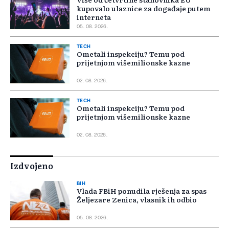
kupovalo ulaznice za događaje putem
interneta
05. 08. 2026.
TECH
Ometali inspekciju? Temu pod
prijetnjom višemilionske kazne
02. 08. 2026.
TECH
Ometali inspekciju? Temu pod
prijetnjom višemilionske kazne
02. 08. 2026.
Izdvojeno
BIH
Vlada FBiH ponudila rješenja za spas
Željezare Zenica, vlasnik ih odbio
05. 08. 2026.