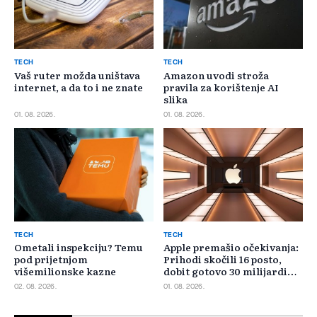
TECH
TECH
Vaš ruter možda uništava
Amazon uvodi stroža
internet, a da to i ne znate
pravila za korištenje AI
slika
01. 08. 2026.
01. 08. 2026.
TECH
TECH
Ometali inspekciju? Temu
Apple premašio očekivanja:
pod prijetnjom
Prihodi skočili 16 posto,
višemilionske kazne
dobit gotovo 30 milijardi
dolara
02. 08. 2026.
01. 08. 2026.