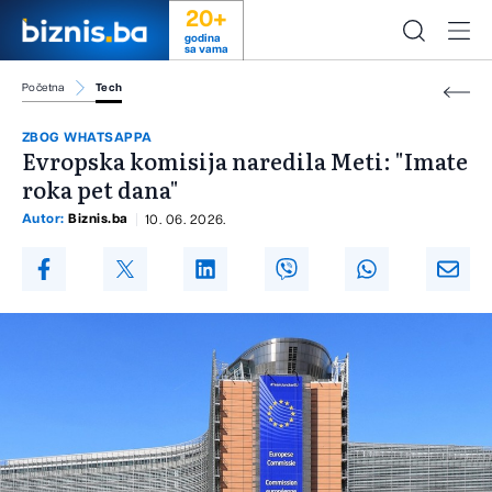
20+
godina
sa vama
Početna
Tech
ZBOG WHATSAPPA
Evropska komisija naredila Meti: "Imate
roka pet dana"
Autor:
Biznis.ba
10. 06. 2026.