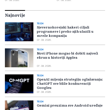
07. 08. 2026.
07. 08. 2026.
Najnovije
TECH
Sjevernokorejski hakeri ciljali
programere i preko njih ulazili u
mreže kompanija
07. 08. 2026.
TECH
Novi iPhone mogao bi dobiti najveći
ekran u historiji Applea
07. 08. 2026.
TECH
OpenAI mijenja strategiju oglašavanja:
ChatGPT sve bliže konkurenciji
Googleu
07. 08. 2026.
TECH
Gemini preuzima sve Android uređaje