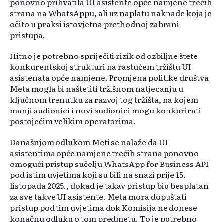
ponovno prihvatila UI asistente opće namjene trećih
strana na WhatsAppu, ali uz naplatu naknade koja je
očito u praksi istovjetna prethodnoj zabrani
pristupa.
Hitno je potrebno spriječiti rizik od ozbiljne štete
konkurentskoj strukturi na rastućem tržištu UI
asistenata opće namjene. Promjena politike društva
Meta mogla bi naštetiti tržišnom natjecanju u
ključnom trenutku za razvoj tog tržišta, na kojem
manji sudionici i novi sudionici mogu konkurirati
postojećim velikim operatorima.
Današnjom odlukom Meti se nalaže da UI
asistentima opće namjene trećih strana ponovno
omogući pristup sučelju WhatsApp for Business API
pod istim uvjetima koji su bili na snazi prije 15.
listopada 2025., dokad je takav pristup bio besplatan
za sve takve UI asistente. Meta mora dopuštati
pristup pod tim uvjetima dok Komisija ne donese
konačnu odluku o tom predmetu. To je potrebno