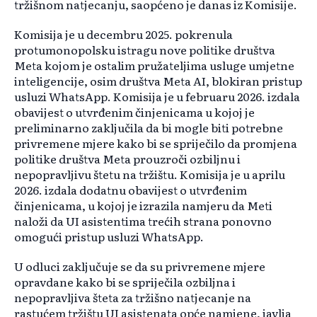
tržišnom natjecanju, saopćeno je danas iz Komisije.
Komisija je u decembru 2025. pokrenula
protumonopolsku istragu nove politike društva
Meta kojom je ostalim pružateljima usluge umjetne
inteligencije, osim društva Meta AI, blokiran pristup
usluzi WhatsApp. Komisija je u februaru 2026. izdala
obavijest o utvrđenim činjenicama u kojoj je
preliminarno zaključila da bi mogle biti potrebne
privremene mjere kako bi se spriječilo da promjena
politike društva Meta prouzroči ozbiljnu i
nepopravljivu štetu na tržištu. Komisija je u aprilu
2026. izdala dodatnu obavijest o utvrđenim
činjenicama, u kojoj je izrazila namjeru da Meti
naloži da UI asistentima trećih strana ponovno
omogući pristup usluzi WhatsApp.
U odluci zaključuje se da su privremene mjere
opravdane kako bi se spriječila ozbiljna i
nepopravljiva šteta za tržišno natjecanje na
rastućem tržištu UI asistenata opće namjene, javlja