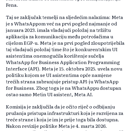
Fena.
Taj se zaključak temelji na sljedećim nalazima: Meta
je s WhatsAppom već na prvi pogled najmanje od
januara 2023. imala vladajući položaj na tržištu
aplikacija za komunikaciju među potrošačima u
cijelom EGP-u. Meta je na prvi pogled zloupotrijebila
taj vladajući položaj time što je konkurentskim UI
asistentima onemogućila korištenje sučelja
WhatsApp for Business Application Programming
Interface (API). Meta je 15. oktobra 2025. uvela novu
politiku kojom se UI asistentima opće namjene
trećih strana zabranjuje pristup API-ju WhatsApp
for Business. Zbog toga je na WhatsAppu dostupan
ostao samo Metin UI asistent, Meta AI.
Komisija je zaključila da je očito riječ o odbijanju
pružanja pristupa infrastrukturi koja je razvijena za
treće strane i koja je im je prije toga bila dostupna.
Nakon revizije politike Meta je 4. marta 2026.