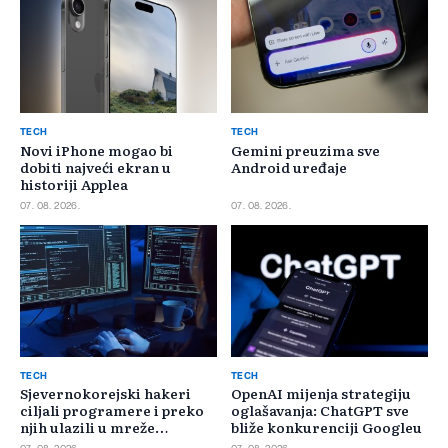
TECH
TECH
Novi iPhone mogao bi
Gemini preuzima sve
dobiti najveći ekran u
Android uređaje
historiji Applea
07. 08. 2026.
07. 08. 2026.
TECH
TECH
Sjevernokorejski hakeri
OpenAI mijenja strategiju
ciljali programere i preko
oglašavanja: ChatGPT sve
njih ulazili u mreže
bliže konkurenciji Googleu
kompanija