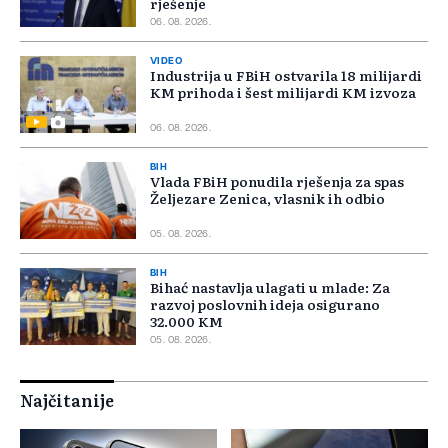
rješenje
06. 08. 2026.
VIDEO
Industrija u FBiH ostvarila 18 milijardi
KM prihoda i šest milijardi KM izvoza
06. 08. 2026.
BIH
Vlada FBiH ponudila rješenja za spas
Željezare Zenica, vlasnik ih odbio
05. 08. 2026.
BIH
Bihać nastavlja ulagati u mlade: Za
razvoj poslovnih ideja osigurano
32.000 KM
05. 08. 2026.
Najčitanije