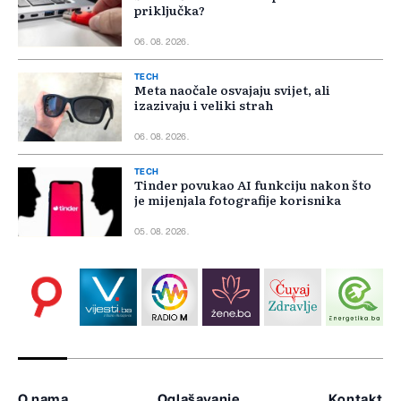
priključka?
06. 08. 2026.
TECH
Meta naočale osvajaju svijet, ali
izazivaju i veliki strah
06. 08. 2026.
TECH
Tinder povukao AI funkciju nakon što
je mijenjala fotografije korisnika
05. 08. 2026.
O nama
Oglašavanje
Kontakt