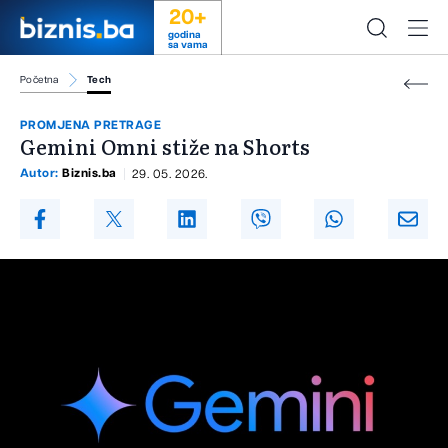
20+
godina
sa vama
Početna
Tech
PROMJENA PRETRAGE
Gemini Omni stiže na Shorts
Autor:
Biznis.ba
29. 05. 2026.