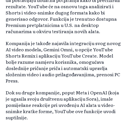
da postavljaju dodatna potpitanja kako bi precizirali
rezultate. YouTube će na osnovu toga analizirati i
Shorts i video-snimke dugog formata kako bi
generisao odgovor. Funkcija je trenutno dostupna
Premium pretplatnicima u U.S. na desktop
računarima u okviru testiranja novih alata.
Kompanija je takođe najavila integraciju svog novog
AI video modela, Gemini Omni, u opcije YouTube
Shorts Remix i aplikaciju YouTube Create. Model
bolje razume namjeru korisnika, omogućava
doslednije pričanje priča i automatski upravlja
složenim video i audio prilagođavanjima, prenosi PC
Press.
Dok su druge kompanije, poput Meta i OpenAI (koja
je ugasila svoju društvenu aplikaciju Sora), imale
pomiješane reakcije pri uvođenju AI alata u video-
snimke kratke forme, YouTube ove funkcije uvodi
suptilnije.