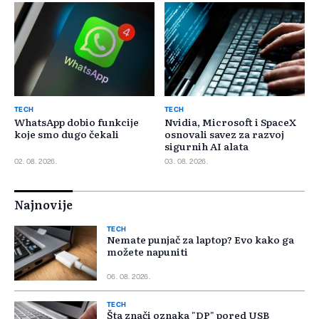
TECH
TECH
WhatsApp dobio funkcije
Nvidia, Microsoft i SpaceX
koje smo dugo čekali
osnovali savez za razvoj
sigurnih AI alata
02. 08. 2026.
03. 08. 2026.
Najnovije
TECH
Nemate punjač za laptop? Evo kako ga
možete napuniti
06. 08. 2026.
TECH
Šta znači oznaka "DP" pored USB