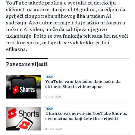
YouTube takođe proširuje svoj alat za detekciju
sličnosti na autore starije od 18 godina, sa ciljem da
spriječi zloupotrebu njihovog lika u tuđem AI
sadržaju. Ako autor primijeti da je lažno prikazan u
nekom AI videu, može da zahtijeva njegovo
uklanjanje. Pošto se ova funkcija tek sada širi na veći
broj korisnika, ostaje da se vidi koliko će biti
efikasna.
Povezane vijesti
TECH
YouTube vam konačno daje način da
ukinete Shorts videozapise
17. 04. 2026.
TECH
Ukoliko vas nerviraju YouTube Shorts,
evo načina na koji ćete ih se riješiti
29. 04. 2024.