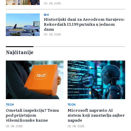
05. 08. 2026.
BIH
Historijski dani za Aerodrom Sarajevo:
Rekordnih 13.199 putnika u jednom
danu
04. 08. 2026.
Najčitanije
TECH
TECH
Ometali inspekciju? Temu
Microsoft napravio AI
pod prijetnjom
sistem koji zaustavlja sajber
višemilionske kazne
napade
02. 08. 2026.
02. 08. 2026.