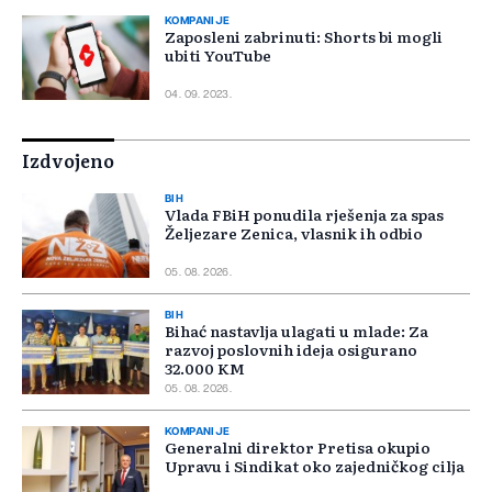
KOMPANIJE
Zaposleni zabrinuti: Shorts bi mogli
ubiti YouTube
04. 09. 2023.
Izdvojeno
BIH
Vlada FBiH ponudila rješenja za spas
Željezare Zenica, vlasnik ih odbio
05. 08. 2026.
BIH
Bihać nastavlja ulagati u mlade: Za
razvoj poslovnih ideja osigurano
32.000 KM
05. 08. 2026.
KOMPANIJE
Generalni direktor Pretisa okupio
Upravu i Sindikat oko zajedničkog cilja