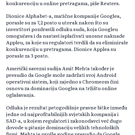
konkurenciju u online pretragama, piše Reuters.
Dionice Alphabet-a, matične kompanije Googlea,
porasle su za 7,2 posto u utorak nakon što su
investitori pozdravili odluku suda, koja Googleu
omogućava i da nastavi isplaćivati unosne naknade
Appleu, za koje su regulatori tvrdili da su eliminirale
konkurenciju u pretragama. Dionice Applea su
porasle za 3 posto.
Američki savezni sudija Amit Mehta također je
presudio da Google može zadržati svoj Android
operativni sistem, koji zajedno s Chromeom čini
osnovu za dominaciju Googlea na tržištu online
oglašavanja.
Odluka je rezultat petogodišnje pravne bitke između
jedne od najprofitabilnijih svjetskih kompanija i
SAD-a, u kojem regulatori i zakonodavci već dugo
dovode u pitanje dominaciju velikih tehnoloških
firmi. Mehta je prošle godine presudio da Google