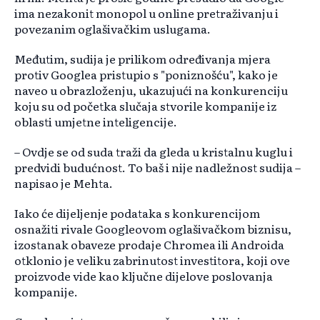
ima nezakonit monopol u online pretraživanju i
povezanim oglašivačkim uslugama.
Međutim, sudija je prilikom određivanja mjera
protiv Googlea pristupio s "poniznošću", kako je
naveo u obrazloženju, ukazujući na konkurenciju
koju su od početka slučaja stvorile kompanije iz
oblasti umjetne inteligencije.
– Ovdje se od suda traži da gleda u kristalnu kuglu i
predvidi budućnost. To baš i nije nadležnost sudija –
napisao je Mehta.
Iako će dijeljenje podataka s konkurencijom
osnažiti rivale Googleovom oglašivačkom biznisu,
izostanak obaveze prodaje Chromea ili Androida
otklonio je veliku zabrinutost investitora, koji ove
proizvode vide kao ključne dijelove poslovanja
kompanije.