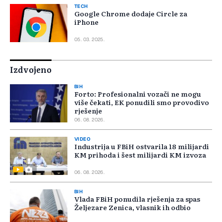
TECH
Google Chrome dodaje Circle za
iPhone
05. 03. 2025.
Izdvojeno
BIH
Forto: Profesionalni vozači ne mogu
više čekati, EK ponudili smo provodivo
rješenje
06. 08. 2026.
VIDEO
Industrija u FBiH ostvarila 18 milijardi
KM prihoda i šest milijardi KM izvoza
06. 08. 2026.
BIH
Vlada FBiH ponudila rješenja za spas
Željezare Zenica, vlasnik ih odbio