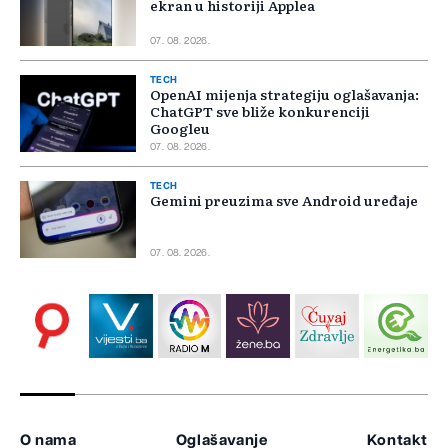
ekran u historiji Applea
07. 08. 2026.
TECH
OpenAI mijenja strategiju oglašavanja:
ChatGPT sve bliže konkurenciji
Googleu
07. 08. 2026.
TECH
Gemini preuzima sve Android uređaje
07. 08. 2026.
O nama
Oglašavanje
Kontakt