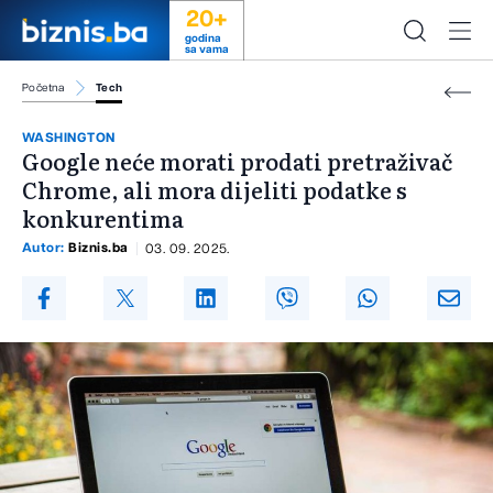
20+
godina
sa vama
Početna
Tech
WASHINGTON
Google neće morati prodati pretraživač
Chrome, ali mora dijeliti podatke s
konkurentima
Autor:
Biznis.ba
03. 09. 2025.