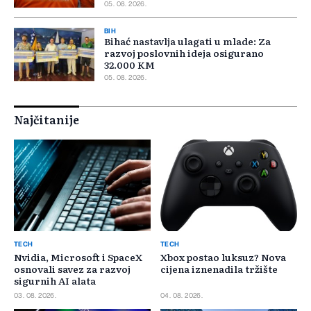
05. 08. 2026.
BIH
Bihać nastavlja ulagati u mlade: Za
razvoj poslovnih ideja osigurano
32.000 KM
05. 08. 2026.
Najčitanije
TECH
TECH
Nvidia, Microsoft i SpaceX
Xbox postao luksuz? Nova
osnovali savez za razvoj
cijena iznenadila tržište
sigurnih AI alata
03. 08. 2026.
04. 08. 2026.