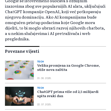
Google se istovremeno suočava s ozbiljnim
izazovima zbog sve popularnijih AI alata, uključujući
ChatGPT kompanije OpenAI, koji već potkopavaju
njegovu dominaciju. Ako AI kompanijama bude
omogućen pristup podacima koje Google mora
dijeliti, to bi moglo ubrzati razvoj njihovih chatbota,
a u nekim slučajevima i AI pretraživača i web
preglednika.
Povezane vijesti
TECH
Velika promjena za Google Chrome,
stiže nova zaštita
01. 06. 2026.
TECH
ChatGPT prima više od 2,5 milijardi
upita svaki dan
22. 07. 2025.