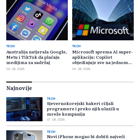
TECH
TECH
Australija natjerala Google,
Microsoft sprema AI super-
Metu i TikTok da plaćaju
aplikaciju: Copilot
medijima za sadržaj
objedinjuje sve na jednom
mjestu
03. 08. 2026.
04. 08. 2026.
Najnovije
TECH
Sjevernokorejski hakeri ciljali
programere i preko njih ulazili u
mreže kompanija
07. 08. 2026.
TECH
Novi iPhone mogao bi dobiti najveći