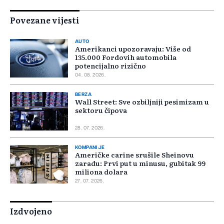
Povezane vijesti
AUTO
Amerikanci upozoravaju: Više od
135.000 Fordovih automobila
potencijalno rizično
04. 08. 2026.
BERZA
Wall Street: Sve ozbiljniji pesimizam u
sektoru čipova
28. 07. 2026.
KOMPANIJE
Američke carine srušile Sheinovu
zaradu: Prvi put u minusu, gubitak 99
miliona dolara
27. 07. 2026.
Izdvojeno