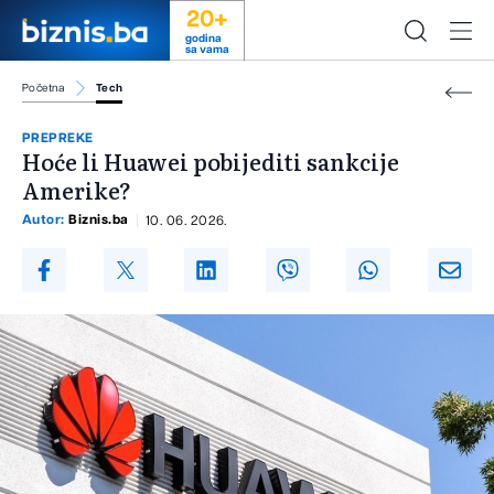
20+
godina
sa vama
Početna
Tech
PREPREKE
Hoće li Huawei pobijediti sankcije
Amerike?
Autor:
Biznis.ba
10. 06. 2026.