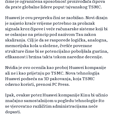
čime je ograničena sposobnost proizvođača čipova
da prate globalne lidere poput tajvanskog TSMC.
Huawei je ovu prepreku čini se zaobišao. Novi dizajn
je najavio kraće vrijeme potrebno za prolazak
signala kroz čipove i veće računarske sisteme koji bi
se oslanjao na princip pod nazivom Tau zakon
skaliranja. Cilj je da se rasporede logička, analogna,
memorijska kola u složene, čvršće povezane
strukture čime bi se potencijalno poboljšala gustina,
efikasnost i brzina takta tokom naredne decenije.
Nvidia je ovo ocenila kao proboj Huawei kompanije
ali ne i kao prijetnju po TSMC. Nova tehnologija
Huawei podseća na 3D pakovanja, koja TSMC
odavno koristi, prenosi PC Press.
Ipak, ovakav potez Huawei kompanije Kinu bi učinio
značajno samostalnijom u pogledu tehnologije što
se vjerovatno različitim administracijama neće
dopasti.