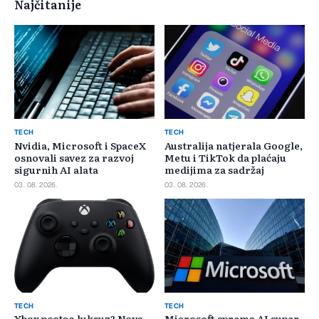
Najčitanije
TECH
TECH
Nvidia, Microsoft i SpaceX
Australija natjerala Google,
osnovali savez za razvoj
Metu i TikTok da plaćaju
sigurnih AI alata
medijima za sadržaj
03. 08. 2026.
03. 08. 2026.
TECH
TECH
Xbox postao luksuz? Nova
Microsoft sprema AI super-