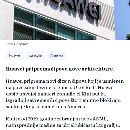
Foto: Unsplash
Huawei
sankcije
Amerika
Huawei priprema čipove nove arhitekture.
Huawei priprema novi dizajn čipova koji je usmjeren
na povećanje brzine prenosa. Ukoliko bi Huawei
uspio u svojoj namjeri ponudio bi Kini put ka
izgradnji savremenih čipova što trenutno blokiraju
sankcije koje je nametnula Amerika.
Kini je od 2019. godine zabranjen uvoz ASML,
najnaprednije mašine za ultraljubičastu litografiju,