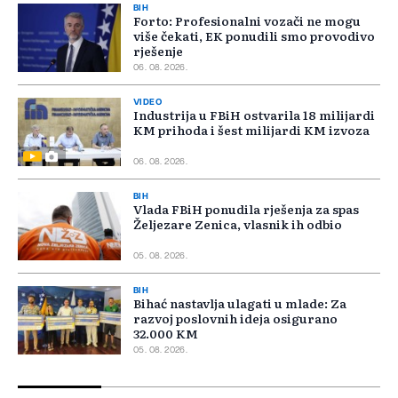
BIH
Forto: Profesionalni vozači ne mogu
više čekati, EK ponudili smo provodivo
rješenje
06. 08. 2026.
VIDEO
Industrija u FBiH ostvarila 18 milijardi
KM prihoda i šest milijardi KM izvoza
06. 08. 2026.
BIH
Vlada FBiH ponudila rješenja za spas
Željezare Zenica, vlasnik ih odbio
05. 08. 2026.
BIH
Bihać nastavlja ulagati u mlade: Za
razvoj poslovnih ideja osigurano
32.000 KM
05. 08. 2026.