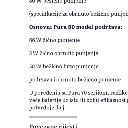
80 W bežično punjenje
(specifikacije za obrnuto bežično punje
Osnovni Pura 80 model podržava:
66 W žično punjenje
5 W žično obrnuto punjenje
50 W bežično brzo punjenje
podržava i obrnuto bežično punjenje
U poređenju sa Pura 70 serijom, razlik
veće baterije uz istu ili bolju efikasn
potvrđuje da j
Povezane vijesti