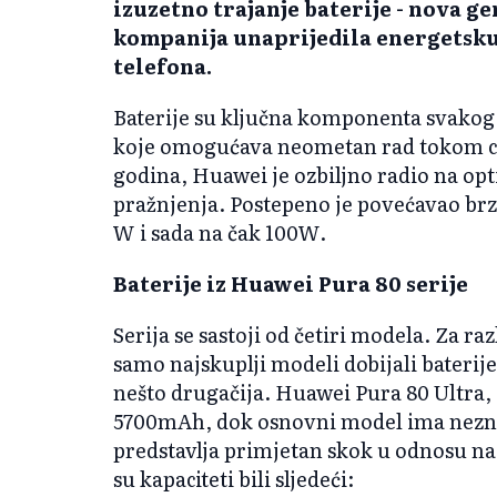
izuzetno trajanje baterije - nova ge
kompanija unaprijedila energetsk
telefona.
Baterije su ključna komponenta svakog 
koje omogućava neometan rad tokom cij
godina, Huawei je ozbiljno radio na opt
pražnjenja. Postepeno je povećavao brz
W i sada na čak 100W.
Baterije iz Huawei Pura 80 serije
Serija se sastoji od četiri modela. Za ra
samo najskuplji modeli dobijali baterije 
nešto drugačija. Huawei Pura 80 Ultra, P
5700mAh, dok osnovni model ima nez
predstavlja primjetan skok u odnosu na
su kapaciteti bili sljedeći: