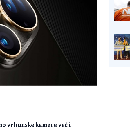
amo vrhunske kamere već i