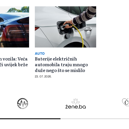
AUTO
h vozila: Veća
Baterije električnih
či uvijek brže
automobila traju mnogo
duže nego što se mislilo
23. 07. 2026.