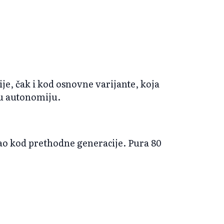
je, čak i kod osnovne varijante, koja
ku autonomiju.
 kao kod prethodne generacije. Pura 80