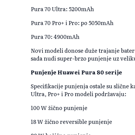
Pura 70 Ultra: 5200mAh
Pura 70 Pro+ i Pro: po 5050mAh
Pura 70: 4900mAh
Novi modeli donose duže trajanje bateri
sada nudi super-brzo punjenje uz veli
Punjenje Huawei Pura 80 serije
Specifikacije punjenja ostale su slične
Ultra, Pro+ i Pro modeli podržavaju:
100 W žično punjenje
18 W žično reversible punjenje