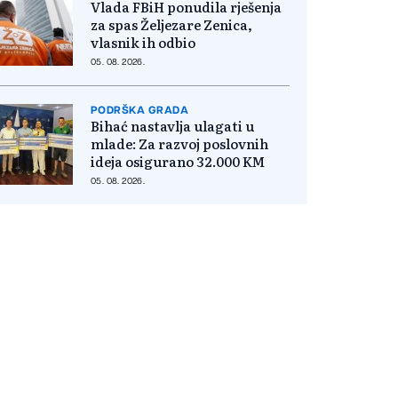
Vlada FBiH ponudila rješenja
za spas Željezare Zenica,
vlasnik ih odbio
05. 08. 2026.
PODRŠKA GRADA
Bihać nastavlja ulagati u
mlade: Za razvoj poslovnih
ideja osigurano 32.000 KM
05. 08. 2026.