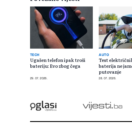
TECH
AUTO
Ugašen telefon ipak troši
Test električni
bateriju: Evo zbog čega
baterija ne jam
putovanje
29. 07. 2026.
28. 07. 2026.