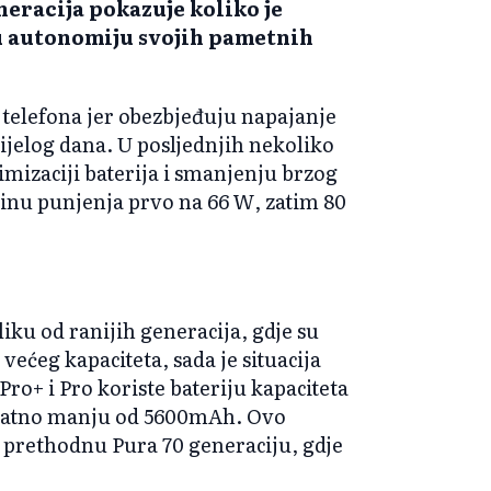
neracija pokazuje koliko je
u autonomiju svojih pametnih
telefona jer obezbjeđuju napajanje
elog dana. U posljednjih nekoliko
imizaciji baterija i smanjenju brzog
inu punjenja prvo na 66 W, zatim 80
zliku od ranijih generacija, gdje su
većeg kapaciteta, sada je situacija
ro+ i Pro koriste bateriju kapaciteta
natno manju od 5600mAh. Ovo
 prethodnu Pura 70 generaciju, gdje