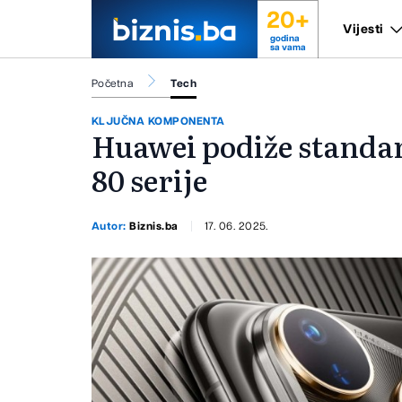
20+
Vijesti
godina
sa vama
Početna
Tech
KLJUČNA KOMPONENTA
Huawei podiže standard
80 serije
Autor:
Biznis.ba
17. 06. 2025.