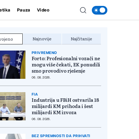
etika
Pauza
Video
Najnovije
Najčitanije
vojeno
PRIVREMENO
Forto: Profesionalni vozači ne
mogu više čekati, EK ponudili
smo provodivo rješenje
06. 08. 2026.
FIA
Industrija u FBiH ostvarila 18
milijardi KM prihoda i šest
milijardi KM izvoza
06. 08. 2026.
BEZ SPREMNOSTI DA PRIHVATI