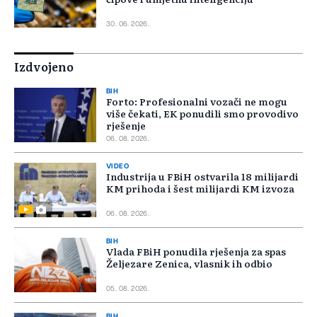
30. 06. 2026.
Izdvojeno
BIH
Forto: Profesionalni vozači ne mogu
više čekati, EK ponudili smo provodivo
rješenje
06. 08. 2026.
VIDEO
Industrija u FBiH ostvarila 18 milijardi
KM prihoda i šest milijardi KM izvoza
06. 08. 2026.
BIH
Vlada FBiH ponudila rješenja za spas
Željezare Zenica, vlasnik ih odbio
05. 08. 2026.
BIH