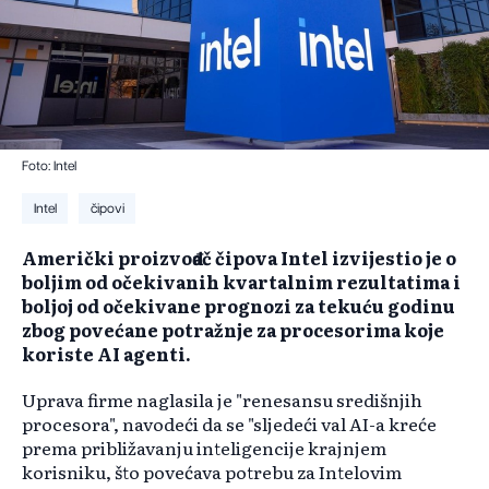
Foto: Intel
Intel
čipovi
Američki proizvođač čipova Intel izvijestio je o
boljim od očekivanih kvartalnim rezultatima i
boljoj od očekivane prognozi za tekuću godinu
zbog povećane potražnje za procesorima koje
koriste AI agenti.
Uprava firme naglasila je "renesansu središnjih
procesora", navodeći da se "sljedeći val AI-a kreće
prema približavanju inteligencije krajnjem
korisniku, što povećava potrebu za Intelovim