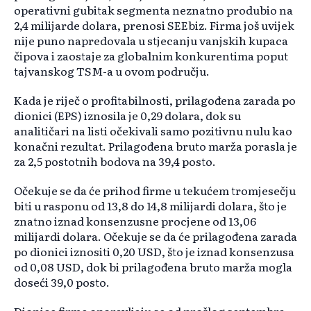
operativni gubitak segmenta neznatno produbio na
2,4 milijarde dolara, prenosi SEEbiz. Firma još uvijek
nije puno napredovala u stjecanju vanjskih kupaca
čipova i zaostaje za globalnim konkurentima poput
tajvanskog TSM-a u ovom području.
Kada je riječ o profitabilnosti, prilagođena zarada po
dionici (EPS) iznosila je 0,29 dolara, dok su
analitičari na listi očekivali samo pozitivnu nulu kao
konačni rezultat. Prilagođena bruto marža porasla je
za 2,5 postotnih bodova na 39,4 posto.
Očekuje se da će prihod firme u tekućem tromjesečju
biti u rasponu od 13,8 do 14,8 milijardi dolara, što je
znatno iznad konsenzusne procjene od 13,06
milijardi dolara. Očekuje se da će prilagođena zarada
po dionici iznositi 0,20 USD, što je iznad konsenzusa
od 0,08 USD, dok bi prilagođena bruto marža mogla
doseći 39,0 posto.