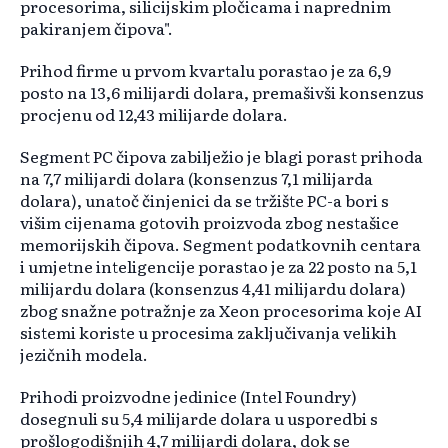
procesorima, silicijskim pločicama i naprednim
pakiranjem čipova".
Prihod firme u prvom kvartalu porastao je za 6,9
posto na 13,6 milijardi dolara, premašivši konsenzus
procjenu od 12,43 milijarde dolara.
Segment PC čipova zabilježio je blagi porast prihoda
na 7,7 milijardi dolara (konsenzus 7,1 milijarda
dolara), unatoč činjenici da se tržište PC-a bori s
višim cijenama gotovih proizvoda zbog nestašice
memorijskih čipova. Segment podatkovnih centara
i umjetne inteligencije porastao je za 22 posto na 5,1
milijardu dolara (konsenzus 4,41 milijardu dolara)
zbog snažne potražnje za Xeon procesorima koje AI
sistemi koriste u procesima zaključivanja velikih
jezičnih modela.
Prihodi proizvodne jedinice (Intel Foundry)
dosegnuli su 5,4 milijarde dolara u usporedbi s
prošlogodišnjih 4,7 milijardi dolara, dok se