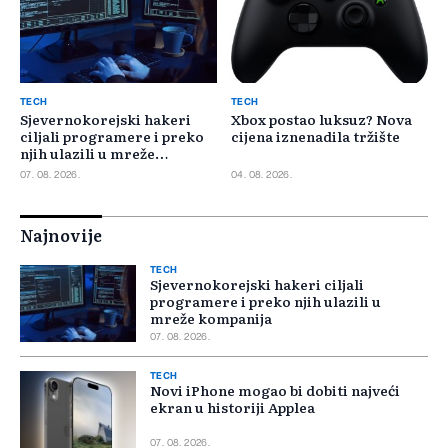
TECH
TECH
Sjevernokorejski hakeri
Xbox postao luksuz? Nova
ciljali programere i preko
cijena iznenadila tržište
njih ulazili u mreže
kompanija
07. 08. 2026.
04. 08. 2026.
Najnovije
TECH
Sjevernokorejski hakeri ciljali
programere i preko njih ulazili u
mreže kompanija
07. 08. 2026.
TECH
Novi iPhone mogao bi dobiti najveći
ekran u historiji Applea
07. 08. 2026.