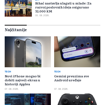
Bihać nastavlja ulagati u mlade: Za
razvoj poslovnih ideja osigurano
32.000 KM
05. 08. 2026.
Najčitanije
TECH
TECH
Novi iPhone mogao bi
Gemini preuzima sve
dobiti najveći ekran u
Android uređaje
historiji Applea
07. 08. 2026.
07. 08. 2026.