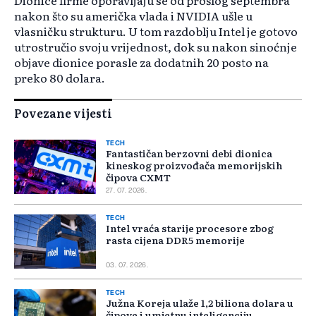
Dionice firme oporavljaju se od prošlog septembra
nakon što su američka vlada i NVIDIA ušle u
vlasničku strukturu. U tom razdoblju Intel je gotovo
utrostručio svoju vrijednost, dok su nakon sinoćnje
objave dionice porasle za dodatnih 20 posto na
preko 80 dolara.
Povezane vijesti
TECH
Fantastičan berzovni debi dionica
kineskog proizvođača memorijskih
čipova CXMT
27. 07. 2026.
TECH
Intel vraća starije procesore zbog
rasta cijena DDR5 memorije
03. 07. 2026.
TECH
Južna Koreja ulaže 1,2 biliona dolara u
čipove i umjetnu inteligenciju