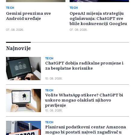
TECH
TECH
Gemini preuzima sve
OpenAI mijenja strategiju
Android uređaje
oglašavanja: ChatGPT sve
bliže konkurenciji Googleu
07. 08. 2026.
07. 08. 2026.
Najnovije
TECH
ChatGPT dobija radikalne promjene i
za besplatne korisnike
10. 08. 2026.
TECH
Volite WhatsApp stikere? ChatGPT bi
uskoro mogao olakšati njihovo
pravljenje
10. 08. 2026.
TECH
Planirani podatkovni centar Amazona
mogao bi postati najveći zagađivač u