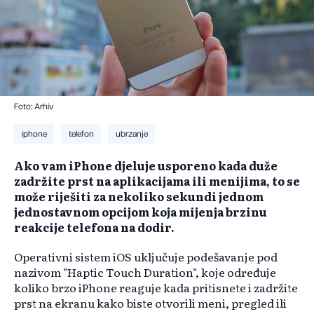
Foto: Arhiv
iphone
telefon
ubrzanje
Ako vam iPhone djeluje usporeno kada duže
zadržite prst na aplikacijama ili menijima, to se
može riješiti za nekoliko sekundi jednom
jednostavnom opcijom koja mijenja brzinu
reakcije telefona na dodir.
Operativni sistem iOS uključuje podešavanje pod
nazivom "Haptic Touch Duration", koje određuje
koliko brzo iPhone reaguje kada pritisnete i zadržite
prst na ekranu kako biste otvorili meni, pregled ili