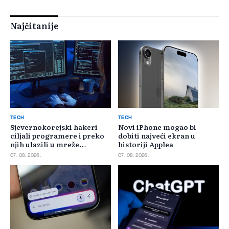
Najčitanije
TECH
TECH
Sjevernokorejski hakeri
Novi iPhone mogao bi
ciljali programere i preko
dobiti najveći ekran u
njih ulazili u mreže
historiji Applea
kompanija
07. 08. 2026.
07. 08. 2026.