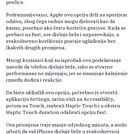
prečice.
Podrazumijevano, Apple ovu opciju drži na sporijem
odzivu, zbog čega radnje mogu djelovati kao da
kasne, posebno ako često koristite gestove. Kada se
prebaci na Fast, sve djeluje brže i neposrednije, a
svakodnevno korišćenje postaje uglađenije bez
ikakvih drugih promjena.
Mnogi korisnici koji su isprobali ovo podešavanje
navode da telefon djeluje brže, iako se stvarne
performanse ne mijenjaju, jer se smanjuje kašnjenje
između dodira i reakcije.
Da biste uključili ovu opciju, potrebno je otvoriti
aplikaciju Settings, zatim otići na Accessibility,
potom na Touch, izabrati Haptic Touch i u okviru
Haptic Touch duration odabrati opciju Fast.
Ova promjena traje manje od jednog minuta, a može
učiniti da vaš iPhone djeluje brže u svakodnevnoj