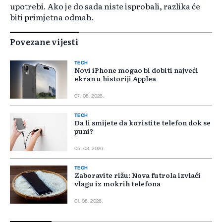
upotrebi. Ako je do sada niste isprobali, razlika će
biti primjetna odmah.
Povezane vijesti
TECH
Novi iPhone mogao bi dobiti najveći
ekran u historiji Applea
07. 08. 2026.
TECH
Da li smijete da koristite telefon dok se
puni?
05. 08. 2026.
TECH
Zaboravite rižu: Nova futrola izvlači
vlagu iz mokrih telefona
01. 08. 2026.