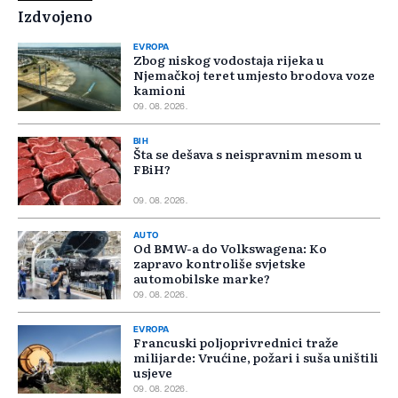
Izdvojeno
EVROPA
Zbog niskog vodostaja rijeka u
Njemačkoj teret umjesto brodova voze
kamioni
09. 08. 2026.
BIH
Šta se dešava s neispravnim mesom u
FBiH?
09. 08. 2026.
AUTO
Od BMW-a do Volkswagena: Ko
zapravo kontroliše svjetske
automobilske marke?
09. 08. 2026.
EVROPA
Francuski poljoprivrednici traže
milijarde: Vrućine, požari i suša uništili
usjeve
09. 08. 2026.