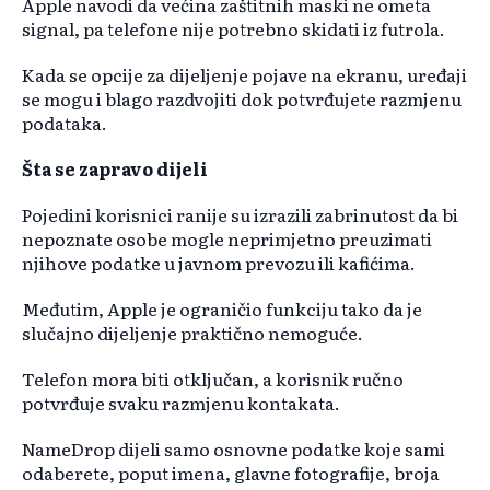
Apple navodi da većina zaštitnih maski ne ometa
signal, pa telefone nije potrebno skidati iz futrola.
Kada se opcije za dijeljenje pojave na ekranu, uređaji
se mogu i blago razdvojiti dok potvrđujete razmjenu
podataka.
Šta se zapravo dijeli
Pojedini korisnici ranije su izrazili zabrinutost da bi
nepoznate osobe mogle neprimjetno preuzimati
njihove podatke u javnom prevozu ili kafićima.
Međutim, Apple je ograničio funkciju tako da je
slučajno dijeljenje praktično nemoguće.
Telefon mora biti otključan, a korisnik ručno
potvrđuje svaku razmjenu kontakata.
NameDrop dijeli samo osnovne podatke koje sami
odaberete, poput imena, glavne fotografije, broja