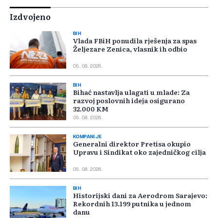
Izdvojeno
BIH
Vlada FBiH ponudila rješenja za spas
Željezare Zenica, vlasnik ih odbio
05. 08. 2026.
BIH
Bihać nastavlja ulagati u mlade: Za
razvoj poslovnih ideja osigurano
32.000 KM
05. 08. 2026.
KOMPANIJE
Generalni direktor Pretisa okupio
Upravu i Sindikat oko zajedničkog cilja
05. 08. 2026.
BIH
Historijski dani za Aerodrom Sarajevo:
Rekordnih 13.199 putnika u jednom
danu