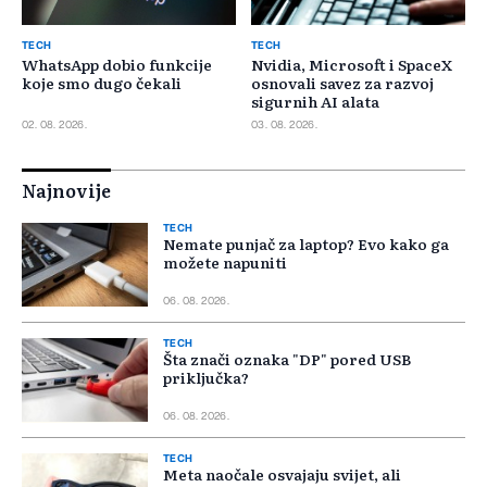
TECH
TECH
WhatsApp dobio funkcije
Nvidia, Microsoft i SpaceX
koje smo dugo čekali
osnovali savez za razvoj
sigurnih AI alata
02. 08. 2026.
03. 08. 2026.
Najnovije
TECH
Nemate punjač za laptop? Evo kako ga
možete napuniti
06. 08. 2026.
TECH
Šta znači oznaka "DP" pored USB
priključka?
06. 08. 2026.
TECH
Meta naočale osvajaju svijet, ali