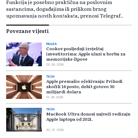
Funkcija je posebno praktična na poslovnim
sastancima, događajima ili prilikom brzog
upoznavanja novih kontakata, prenosi Telegraf..
Povezane vijesti
PAUZA
Cookov posljednji izvještaj
investitorima: Apple ulazi u borbu za
memorijske čipove
02. 08. 2026.
TECH
Apple premašio očekivanja: Prihodi
skočili 16 posto, dobit gotovo 30
milijardi dolara
01. 08. 2026.
TECH
MacBook Ultra donosi najveći redizajn
Apple laptopa od 2021.
30. 07. 2026.