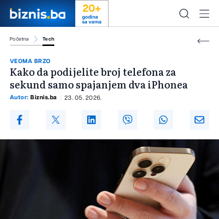
20+
godina
sa vama
Početna
Tech
VEOMA BRZO
Kako da podijelite broj telefona za
sekund samo spajanjem dva iPhonea
Autor:
Biznis.ba
23. 05. 2026.