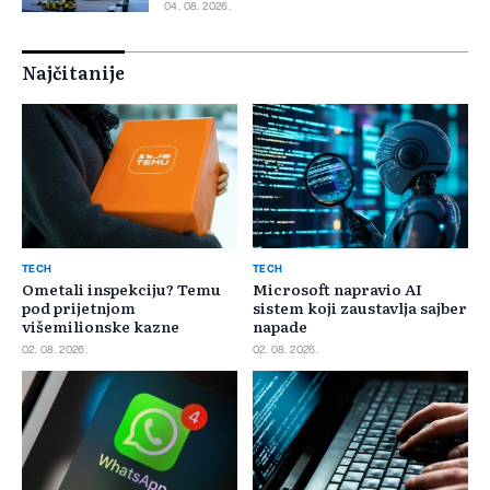
04. 08. 2026.
Najčitanije
TECH
TECH
Ometali inspekciju? Temu
Microsoft napravio AI
pod prijetnjom
sistem koji zaustavlja sajber
višemilionske kazne
napade
02. 08. 2026.
02. 08. 2026.