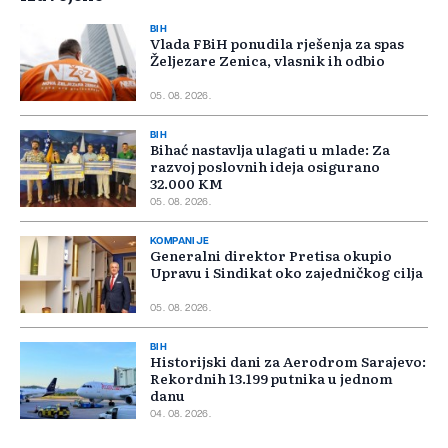
BIH
Vlada FBiH ponudila rješenja za spas
Željezare Zenica, vlasnik ih odbio
05. 08. 2026.
BIH
Bihać nastavlja ulagati u mlade: Za
razvoj poslovnih ideja osigurano
32.000 KM
05. 08. 2026.
KOMPANIJE
Generalni direktor Pretisa okupio
Upravu i Sindikat oko zajedničkog cilja
05. 08. 2026.
BIH
Historijski dani za Aerodrom Sarajevo:
Rekordnih 13.199 putnika u jednom
danu
04. 08. 2026.