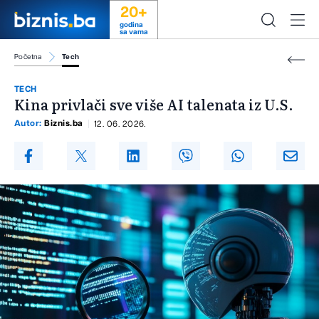
20+
godina
sa vama
Početna
Tech
TECH
Kina privlači sve više AI talenata iz U.S.
Autor:
Biznis.ba
12. 06. 2026.