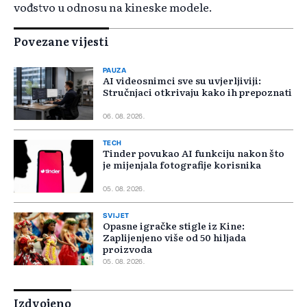
vođstvo u odnosu na kineske modele.
Povezane vijesti
PAUZA
AI videosnimci sve su uvjerljiviji:
Stručnjaci otkrivaju kako ih prepoznati
06. 08. 2026.
TECH
Tinder povukao AI funkciju nakon što
je mijenjala fotografije korisnika
05. 08. 2026.
SVIJET
Opasne igračke stigle iz Kine:
Zaplijenjeno više od 50 hiljada
proizvoda
05. 08. 2026.
Izdvojeno