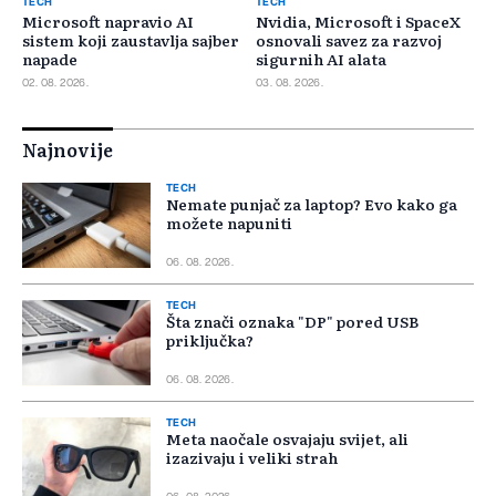
TECH
TECH
Microsoft napravio AI
Nvidia, Microsoft i SpaceX
sistem koji zaustavlja sajber
osnovali savez za razvoj
napade
sigurnih AI alata
02. 08. 2026.
03. 08. 2026.
Najnovije
TECH
Nemate punjač za laptop? Evo kako ga
možete napuniti
06. 08. 2026.
TECH
Šta znači oznaka "DP" pored USB
priključka?
06. 08. 2026.
TECH
Meta naočale osvajaju svijet, ali
izazivaju i veliki strah