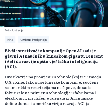
Foto: Ilustracija
Kina
Umjetna inteligencija
Bivši istraživač iz kompanije OpenAI sada je
glavni AI naučnik u kineskom gigantu Tencent
i želi da razvije opštu vještačku inteligenciju
(AGI).
Ovo ukazuje na promjenu u tehnološkoj trci između
U.S. i Kine. Iako su se kineske kompanije, suočene
sa američkim restrikcijama na čipove, do sada
fokusirale na primjenu tehnologije u fabrikama i
elektronici, privlačenje talenata iz Silicijumske
doline donosi i američku viziju razvoja AGI-ja.