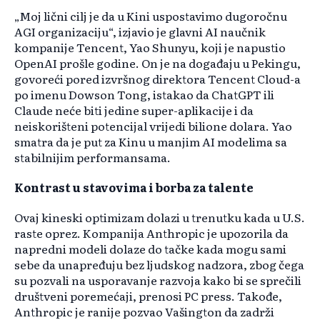
„Moj lični cilj je da u Kini uspostavimo dugoročnu
AGI organizaciju“, izjavio je glavni AI naučnik
kompanije Tencent, Yao Shunyu, koji je napustio
OpenAI prošle godine. On je na događaju u Pekingu,
govoreći pored izvršnog direktora Tencent Cloud-a
po imenu Dowson Tong, istakao da ChatGPT ili
Claude neće biti jedine super-aplikacije i da
neiskorišteni potencijal vrijedi bilione dolara. Yao
smatra da je put za Kinu u manjim AI modelima sa
stabilnijim performansama.
Kontrast u stavovima i borba za talente
Ovaj kineski optimizam dolazi u trenutku kada u U.S.
raste oprez. Kompanija Anthropic je upozorila da
napredni modeli dolaze do tačke kada mogu sami
sebe da unapređuju bez ljudskog nadzora, zbog čega
su pozvali na usporavanje razvoja kako bi se sprečili
društveni poremećaji, prenosi PC press. Takođe,
Anthropic je ranije pozvao Vašington da zadrži