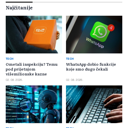
Najčitanije
TECH
TECH
Ometali inspekciju? Temu
WhatsApp dobio funkcije
pod prijetnjom
koje smo dugo čekali
višemilionske kazne
02. 08. 2026.
02. 08. 2026.