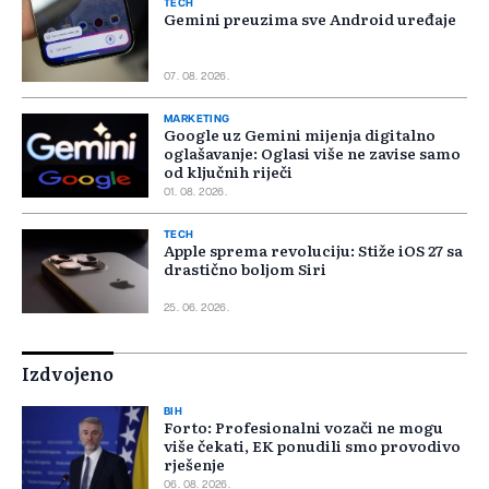
TECH
Gemini preuzima sve Android uređaje
07. 08. 2026.
MARKETING
Google uz Gemini mijenja digitalno
oglašavanje: Oglasi više ne zavise samo
od ključnih riječi
01. 08. 2026.
TECH
Apple sprema revoluciju: Stiže iOS 27 sa
drastično boljom Siri
25. 06. 2026.
Izdvojeno
BIH
Forto: Profesionalni vozači ne mogu
više čekati, EK ponudili smo provodivo
rješenje
06. 08. 2026.