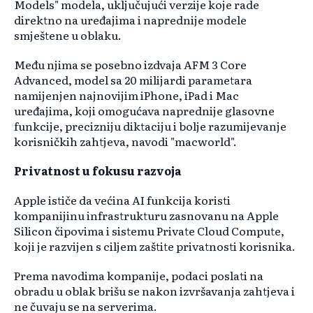
Models" modela, uključujući verzije koje rade
direktno na uređajima i naprednije modele
smještene u oblaku.
Među njima se posebno izdvaja AFM 3 Core
Advanced, model sa 20 milijardi parametara
namijenjen najnovijim iPhone, iPad i Mac
uređajima, koji omogućava naprednije glasovne
funkcije, precizniju diktaciju i bolje razumijevanje
korisničkih zahtjeva, navodi "macworld".
Privatnost u fokusu razvoja
Apple ističe da većina AI funkcija koristi
kompanijinu infrastrukturu zasnovanu na Apple
Silicon čipovima i sistemu Private Cloud Compute,
koji je razvijen s ciljem zaštite privatnosti korisnika.
Prema navodima kompanije, podaci poslati na
obradu u oblak brišu se nakon izvršavanja zahtjeva i
ne čuvaju se na serverima.