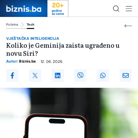
20+
godina
sa vama
Početna
Tech
VJEŠTAČKA INTELIGENCIJA
Koliko je Geminija zaista ugrađeno u
novu Siri?
Autor:
Biznis.ba
12. 06. 2026.