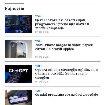
Najnovije
TECH
Sjevernokorejski hakeri ciljali
programere i preko njih ulazili u
mreže kompanija
07. 08. 2026.
TECH
Novi iPhone mogao bi dobiti najveći
ekran u historiji Applea
07. 08. 2026.
TECH
OpenAI mijenja strategiju oglašavanja:
ChatGPT sve bliže konkurenciji
Googleu
07. 08. 2026.
TECH
Gemini preuzima sve Android uređaje