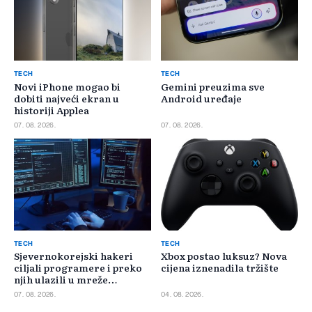
TECH
TECH
Novi iPhone mogao bi
Gemini preuzima sve
dobiti najveći ekran u
Android uređaje
historiji Applea
07. 08. 2026.
07. 08. 2026.
TECH
TECH
Sjevernokorejski hakeri
Xbox postao luksuz? Nova
ciljali programere i preko
cijena iznenadila tržište
njih ulazili u mreže
kompanija
07. 08. 2026.
04. 08. 2026.