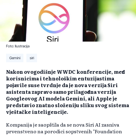
Foto: Ilustracija
Gemini
siri
Nakon ovogodišnje WWDC konferencije, među
korisnicima i tehnološkim entuzijastima
pojavile suse tvrdnje da je nova verzija Siri
asistenta zapravo samo prilagođena verzija
Googleovog AI modela Gemini, ali Apple je
predstavio znatno složeniju sliku svog sistema
vještačke inteligencije.
Kompanija je saopštila da se nova Siri AI zasniva
prvenstveno na porodici sopstvenih "Foundation