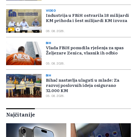
VIDEO
Industrija u FBiH ostvarila 18 milijardi
KM prihoda i šest milijardi KM izvoza
06. 08. 2026.
BIH
Vlada FBiH ponudila rješenja za spas
Željezare Zenica, vlasnik ih odbio
05. 08. 2026.
BIH
Bihać nastavlja ulagati u mlade: Za
razvoj poslovnih ideja osigurano
32.000 KM
05. 08. 2026.
Najčitanije