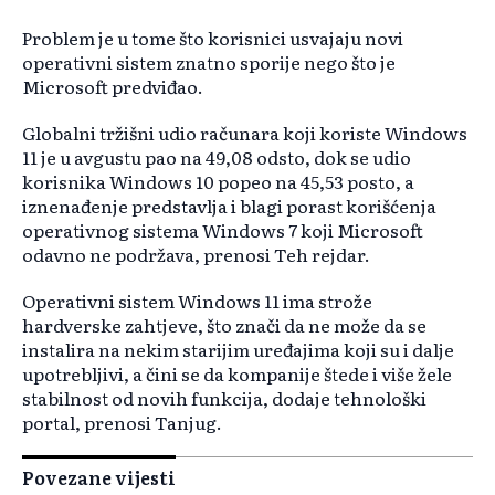
Problem je u tome što korisnici usvajaju novi
operativni sistem znatno sporije nego što je
Microsoft predviđao.
Globalni tržišni udio računara koji koriste Windows
11 je u avgustu pao na 49,08 odsto, dok se udio
korisnika Windows 10 popeo na 45,53 posto, a
iznenađenje predstavlja i blagi porast korišćenja
operativnog sistema Windows 7 koji Microsoft
odavno ne podržava, prenosi Teh rejdar.
Operativni sistem Windows 11 ima strože
hardverske zahtjeve, što znači da ne može da se
instalira na nekim starijim uređajima koji su i dalje
upotrebljivi, a čini se da kompanije štede i više žele
stabilnost od novih funkcija, dodaje tehnološki
portal, prenosi Tanjug.
Povezane vijesti