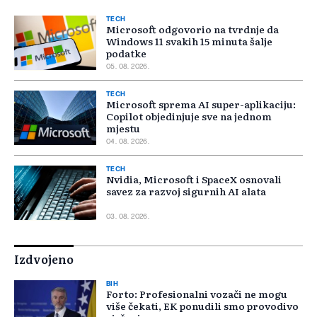
TECH
Microsoft odgovorio na tvrdnje da
Windows 11 svakih 15 minuta šalje
podatke
05. 08. 2026.
TECH
Microsoft sprema AI super-aplikaciju:
Copilot objedinjuje sve na jednom
mjestu
04. 08. 2026.
TECH
Nvidia, Microsoft i SpaceX osnovali
savez za razvoj sigurnih AI alata
03. 08. 2026.
Izdvojeno
BIH
Forto: Profesionalni vozači ne mogu
više čekati, EK ponudili smo provodivo