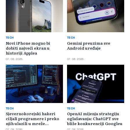
TECH
TECH
Novi iPhone mogao bi
Gemini preuzima sve
dobiti najveći ekran u
Android uređaje
historiji Applea
07. 08. 2026.
07. 08. 2026.
TECH
TECH
Sjevernokorejski hakeri
OpenAI mijenja strategiju
ciljali programere i preko
oglašavanja: ChatGPT sve
njih ulazili u mreže
bliže konkurenciji Googleu
kompanija
07. 08. 2026.
07. 08. 2026.