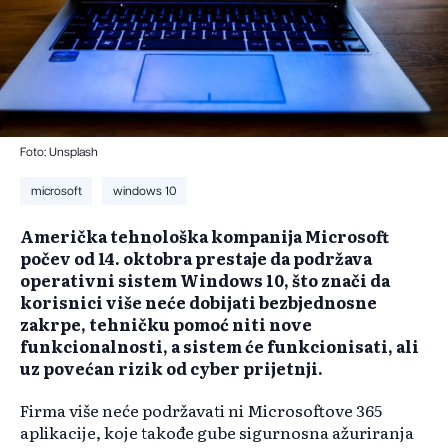
Foto: Unsplash
microsoft
windows 10
Američka tehnološka kompanija Microsoft
počev od 14. oktobra prestaje da podržava
operativni sistem Windows 10, što znači da
korisnici više neće dobijati bezbjednosne
zakrpe, tehničku pomoć niti nove
funkcionalnosti, a sistem će funkcionisati, ali
uz povećan rizik od cyber prijetnji.
Firma više neće podržavati ni Microsoftove 365
aplikacije, koje takođe gube sigurnosna ažuriranja