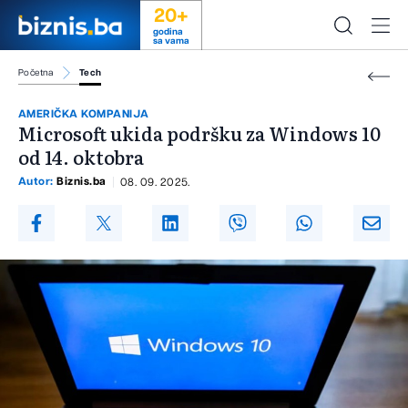
20+
godina
sa vama
Početna
Tech
AMERIČKA KOMPANIJA
Microsoft ukida podršku za Windows 10
od 14. oktobra
Autor:
Biznis.ba
08. 09. 2025.