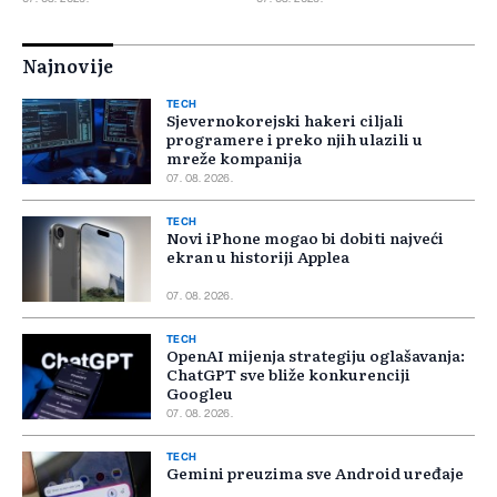
Najnovije
TECH
Sjevernokorejski hakeri ciljali
programere i preko njih ulazili u
mreže kompanija
07. 08. 2026.
TECH
Novi iPhone mogao bi dobiti najveći
ekran u historiji Applea
07. 08. 2026.
TECH
OpenAI mijenja strategiju oglašavanja:
ChatGPT sve bliže konkurenciji
Googleu
07. 08. 2026.
TECH
Gemini preuzima sve Android uređaje