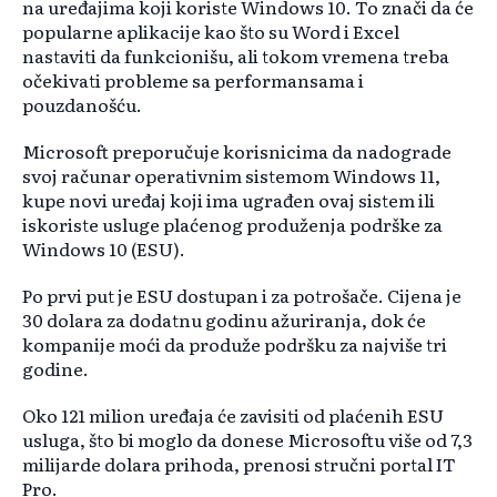
na uređajima koji koriste Windows 10. To znači da će
popularne aplikacije kao što su Word i Excel
nastaviti da funkcionišu, ali tokom vremena treba
očekivati probleme sa performansama i
pouzdanošću.
Microsoft preporučuje korisnicima da nadograde
svoj računar operativnim sistemom Windows 11,
kupe novi uređaj koji ima ugrađen ovaj sistem ili
iskoriste usluge plaćenog produženja podrške za
Windows 10 (ESU).
Po prvi put je ESU dostupan i za potrošače. Cijena je
30 dolara za dodatnu godinu ažuriranja, dok će
kompanije moći da produže podršku za najviše tri
godine.
Oko 121 milion uređaja će zavisiti od plaćenih ESU
usluga, što bi moglo da donese Microsoftu više od 7,3
milijarde dolara prihoda, prenosi stručni portal IT
Pro.