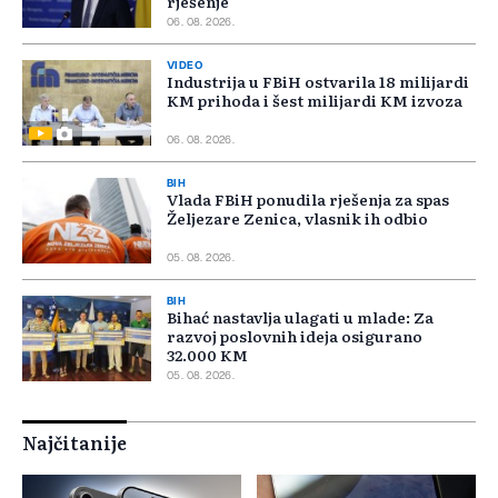
rješenje
06. 08. 2026.
VIDEO
Industrija u FBiH ostvarila 18 milijardi
KM prihoda i šest milijardi KM izvoza
06. 08. 2026.
BIH
Vlada FBiH ponudila rješenja za spas
Željezare Zenica, vlasnik ih odbio
05. 08. 2026.
BIH
Bihać nastavlja ulagati u mlade: Za
razvoj poslovnih ideja osigurano
32.000 KM
05. 08. 2026.
Najčitanije