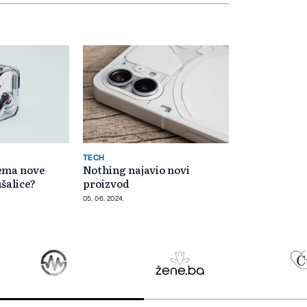
TECH
ema nove
Nothing najavio novi
šalice?
proizvod
05. 06. 2024.