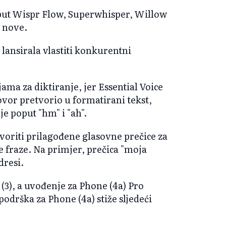
poput Wispr Flow, Superwhisper, Willow
 nove.
lansirala vlastiti konkurentni
ama za diktiranje, jer Essential Voice
govor pretvorio u formatirani tekst,
e poput "hm" i "ah".
voriti prilagođene glasovne prečice za
e fraze. Na primjer, prečica "moja
dresi.
(3), a uvođenje za Phone (4a) Pro
podrška za Phone (4a) stiže sljedeći