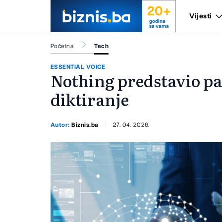
20+
Vijesti
godina
sa vama
Početna
Tech
ESSENTIAL VOICE
Nothing predstavio pa
diktiranje
Autor:
Biznis.ba
27. 04. 2026.