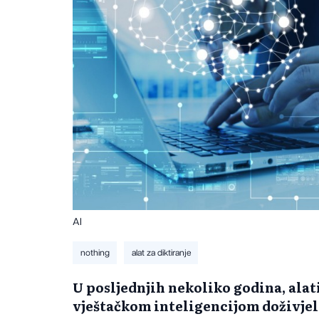
AI
nothing
alat za diktiranje
​U posljednjih nekoliko godina, alat
vještačkom inteligencijom doživjel