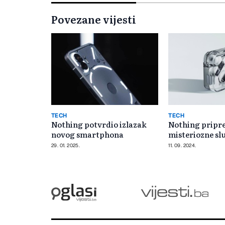
Povezane vijesti
TECH
TECH
Nothing potvrdio izlazak
Nothing pripr
novog smartphona
misteriozne slu
29. 01. 2025.
11. 09. 2024.