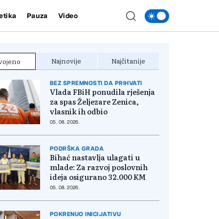
etika
Pauza
Video
Najnovije
Najčitanije
vojeno
BEZ SPREMNOSTI DA PRIHVATI
Vlada FBiH ponudila rješenja
za spas Željezare Zenica,
vlasnik ih odbio
05. 08. 2026.
PODRŠKA GRADA
Bihać nastavlja ulagati u
mlade: Za razvoj poslovnih
ideja osigurano 32.000 KM
05. 08. 2026.
POKRENUO INICIJATIVU