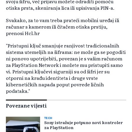
svoju šifru, već prijavu možete odraditi pomoću
otiska prsta, skeniranja lica ili upisivanja PIN-a.
Svakako, za to vam treba prateći mobilni uređaj ili
računar s kamerom ili čitačem otiska prstiju,
prenosi Hcl.hr
"Pristupni ključ smanjuje ranjivost tradicionalnih
sistema utemeljih na šiframa: ne može ga se pogoditi
ni ponovo upotrijebiti, povezan je s vašim računom
za PlayStation Network i možete mu pristupiti samo
vi. Pristupni ključevi sigurniji su od šifri jer su
otporni na krađu identiteta i druge vrste
kibernetičkih napada poput povrede ličnih
podataka."
Povezane vijesti
TECH
Sony istražuje potpuno novi kontroler
za PlayStation