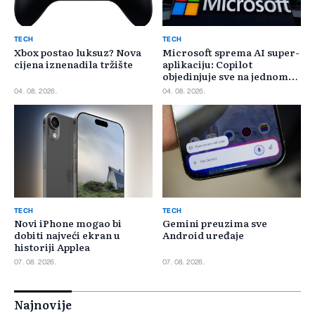
TECH
TECH
Xbox postao luksuz? Nova
Microsoft sprema AI super-
cijena iznenadila tržište
aplikaciju: Copilot
objedinjuje sve na jednom
mjestu
04. 08. 2026.
04. 08. 2026.
TECH
TECH
Novi iPhone mogao bi
Gemini preuzima sve
dobiti najveći ekran u
Android uređaje
historiji Applea
07. 08. 2026.
07. 08. 2026.
Najnovije