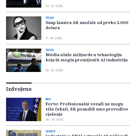
23. 07. 2026.
TECH
Snap lansira AR naočale od preko 2.000
dolara
17. 06. 2026.
TECH
Nvidia ulaže milijarde u tehnologiju
koja bi mogla promijeniti AI industriju
29. 05. 2026.
Izdvojeno
BIH
Forto: Profesionalni vozači ne mogu
više čekati, EK ponudili smo provodivo
rješenje
06. 08. 2026.
VIDEO
Industrija u FBiH ostvarila 18 milijardi