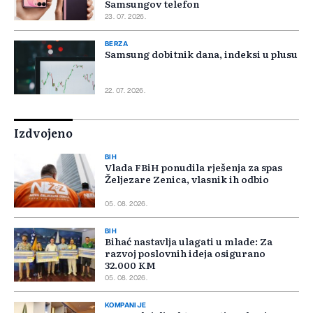
Samsungov telefon
23. 07. 2026.
BERZA
Samsung dobitnik dana, indeksi u plusu
22. 07. 2026.
Izdvojeno
BIH
Vlada FBiH ponudila rješenja za spas
Željezare Zenica, vlasnik ih odbio
05. 08. 2026.
BIH
Bihać nastavlja ulagati u mlade: Za
razvoj poslovnih ideja osigurano
32.000 KM
05. 08. 2026.
KOMPANIJE