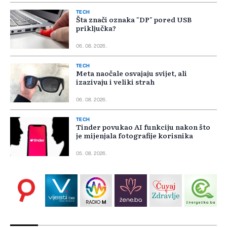
TECH
Šta znači oznaka "DP" pored USB
priključka?
06. 08. 2026.
TECH
Meta naočale osvajaju svijet, ali
izazivaju i veliki strah
06. 08. 2026.
TECH
Tinder povukao AI funkciju nakon što
je mijenjala fotografije korisnika
05. 08. 2026.