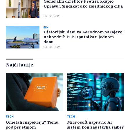
Generalni direktor Pretisa okupio
Upravu i Sindikat oko zajedničkog cilja
05. 08. 2026.
BIH
Historijski dani za Aerodrom Sarajevo:
Rekordnih 13.199 putnika u jednom
danu
04. 08. 2026.
Najčitanije
TECH
TECH
Ometali inspekciju? Temu
Microsoft napravio AI
pod prijetnjom
sistem koji zaustavlja sajber