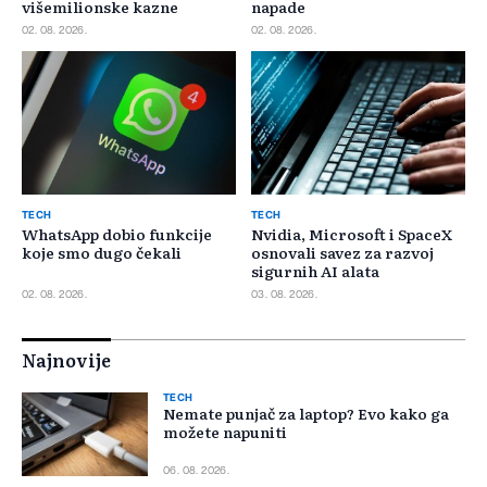
višemilionske kazne
napade
02. 08. 2026.
02. 08. 2026.
TECH
TECH
WhatsApp dobio funkcije
Nvidia, Microsoft i SpaceX
koje smo dugo čekali
osnovali savez za razvoj
sigurnih AI alata
02. 08. 2026.
03. 08. 2026.
Najnovije
TECH
Nemate punjač za laptop? Evo kako ga
možete napuniti
06. 08. 2026.