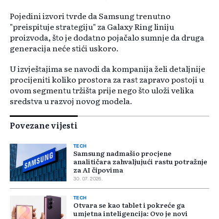
Pojedini izvori tvrde da Samsung trenutno
"preispituje strategiju" za Galaxy Ring liniju
proizvoda, što je dodatno pojačalo sumnje da druga
generacija neće stići uskoro.
U izvještajima se navodi da kompanija želi detaljnije
procijeniti koliko prostora za rast zapravo postoji u
ovom segmentu tržišta prije nego što uloži velika
sredstva u razvoj novog modela.
Povezane vijesti
TECH
Samsung nadmašio procjene
analitičara zahvaljujući rastu potražnje
za AI čipovima
30. 07. 2026.
TECH
Otvara se kao tablet i pokreće ga
umjetna inteligencija: Ovo je novi